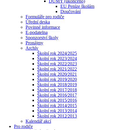
DUMY (ukončeno)
EU Peníze školám
Doučování
Formuláře pro rodiče
Úřední deska
Povinné informace
E-podatelna
Sponzorství školy
Pronájmy
Archív
Školní rok 2024⁄2025
Školní rok 2023⁄2024
Školní rok 2022⁄2023
Školní rok 2021⁄2022
Školní rok 2020⁄2021
Školní rok 2019⁄2020
Školní rok 2018⁄2019
Školní rok 2017⁄2018
Školní rok 2016⁄2017
Školní rok 2015⁄2016
Školní rok 2014⁄2015
Školní rok 2013⁄2014
Školní rok 2012⁄2013
Kalendář akcí
Pro rodiče