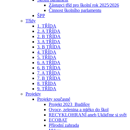
Zástupci tříd pro školní rok 2025⁄2026
Činnost školního parlamentu
ŠPP
Třídy
1. TŘÍDA
2. A TŘÍDA
2. B TŘÍDA
3. A TŘÍDA
3. B TŘÍDA
4. TŘÍDA
5. TŘÍDA
6. A TŘÍDA
6. B TŘÍDA
7. A TŘÍDA
7. B TŘÍDA
8. TŘÍDA
9. TŘÍDA
Projekty
Projekty současné
Projekt 2023_Budišov
Ovoce, zelenina a mléko do škol
RECYKLOHRANÍ aneb Ukliďme si svět
ECOBAT
Přírodní zahrada