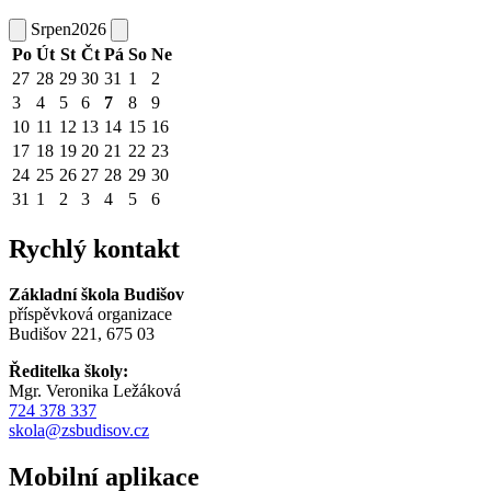
Srpen
2026
Po
Út
St
Čt
Pá
So
Ne
27
28
29
30
31
1
2
3
4
5
6
7
8
9
10
11
12
13
14
15
16
17
18
19
20
21
22
23
24
25
26
27
28
29
30
31
1
2
3
4
5
6
Rychlý kontakt
Základní škola Budišov
příspěvková organizace
Budišov 221, 675 03
Ředitelka školy:
Mgr. Veronika Ležáková
724 378 337
skola@zsbudisov.cz
Mobilní aplikace