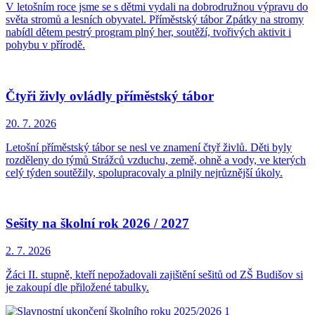
V letošním roce jsme se s dětmi vydali na dobrodružnou výpravu do
světa stromů a lesních obyvatel. Příměstský tábor Zpátky na stromy
nabídl dětem pestrý program plný her, soutěží, tvořivých aktivit i
pohybu v přírodě.
Čtyři živly ovládly příměstský tábor
20. 7.
2026
Letošní příměstský tábor se nesl ve znamení čtyř živlů. Děti byly
rozděleny do týmů Strážců vzduchu, země, ohně a vody, ve kterých
celý týden soutěžily, spolupracovaly a plnily nejrůznější úkoly.
Sešity na školní rok 2026 / 2027
2. 7.
2026
Žáci II. stupně, kteří nepožadovali zajištění sešitů od ZŠ Budišov si
je zakoupí dle přiložené tabulky.