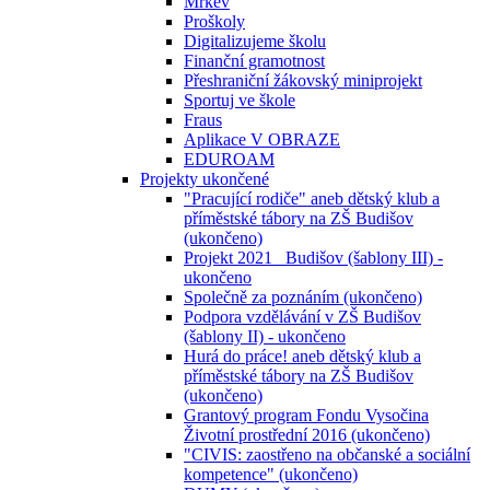
Mrkev
Proškoly
Digitalizujeme školu
Finanční gramotnost
Přeshraniční žákovský miniprojekt
Sportuj ve škole
Fraus
Aplikace V OBRAZE
EDUROAM
Projekty ukončené
"Pracující rodiče" aneb dětský klub a
příměstské tábory na ZŠ Budišov
(ukončeno)
Projekt 2021_ Budišov (šablony III) -
ukončeno
Společně za poznáním (ukončeno)
Podpora vzdělávání v ZŠ Budišov
(šablony II) - ukončeno
Hurá do práce! aneb dětský klub a
příměstské tábory na ZŠ Budišov
(ukončeno)
Grantový program Fondu Vysočina
Životní prostřední 2016 (ukončeno)
"CIVIS: zaostřeno na občanské a sociální
kompetence" (ukončeno)