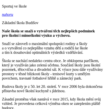
Sportuj ve škole
nahoru
Základní škola Budišov
Naše škola se snaží o vytváření těch nejlepších podmínek
pro školní i mimoškolní výuku a výchovu.
Snaží se zároveň o maximální spolupráci rodiny a školy
a o vytváření co nejlepšího vztahu dětí a rodičů ke škole
a tím k dosahování optimálních výsledků vzdělávání.
Škola se nachází nedaleko centra obce. Je obklopena parčíkem,
který je využíván jako zelená učebna. Součástí školy jsou školní
pozemek, tělocvična a divadelní sál. K výuce jsou dále využívány
prostory v těsné blízkosti školy - tenisové kurty s umělým
povrchem, travnaté fotbalové hřiště a zámecký park.
Budova školy je z 50. let 20. století. V roce 2006 byla dokončena
přístavba nové školní kuchyně s jídelnou.
Zásadní proměna však nastává v roce 2015, kdy škola mění svůj
vzhled. Je provedena celková výměna oken se zateplením pláště
budovy.