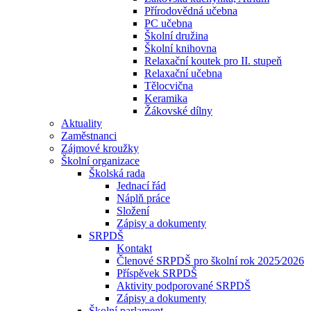
Přírodovědná učebna
PC učebna
Školní družina
Školní knihovna
Relaxační koutek pro II. stupeň
Relaxační učebna
Tělocvična
Keramika
Žákovské dílny
Aktuality
Zaměstnanci
Zájmové kroužky
Školní organizace
Školská rada
Jednací řád
Náplň práce
Složení
Zápisy a dokumenty
SRPDŠ
Kontakt
Členové SRPDŠ pro školní rok 2025⁄2026
Příspěvek SRPDŠ
Aktivity podporované SRPDŠ
Zápisy a dokumenty
Školní parlament