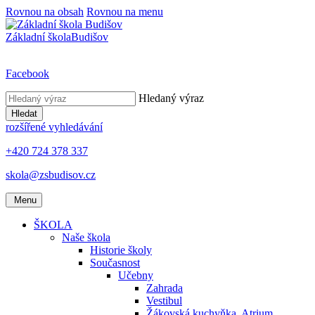
Rovnou na obsah
Rovnou na menu
Základní škola
Budišov
Facebook
Hledaný výraz
Hledat
rozšířené vyhledávání
+420 724 378 337
skola@zsbudisov.cz
Menu
ŠKOLA
Naše škola
Historie školy
Současnost
Učebny
Zahrada
Vestibul
Žákovská kuchyňka, Atrium