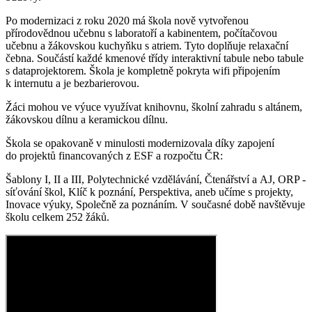
Po modernizaci z roku 2020 má škola nově vytvořenou
přírodovědnou učebnu s laboratoří a kabinentem, počítačovou
učebnu a žákovskou kuchyňku s atriem. Tyto doplňuje relaxační
čebna. Součástí každé kmenové třídy interaktivní tabule nebo tabule
s dataprojektorem. Škola je kompletně pokryta wifi připojením
k internutu a je bezbarierovou.
Žáci mohou ve výuce využívat knihovnu, školní zahradu s altánem,
žákovskou dílnu a keramickou dílnu.
Škola se opakovaně v minulosti modernizovala díky zapojení
do projektů financovaných z ESF a rozpočtu ČR:
Šablony I, II a III, Polytechnické vzdělávání, Čtenářství a AJ, ORP -
síťování škol, Klíč k poznání, Perspektiva, aneb učíme s projekty,
Inovace výuky, Společně za poznáním. V současné době navštěvuje
školu celkem 252 žáků.