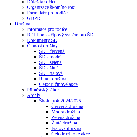
Důležitá sdělení
Organizace školního roku
Formuláře pro rodiče
GDPR
Družina
Informace pro rodiče
BELLhop - čipový systém pro ŠD
Dokumenty ŠD
Činnost družiny
ŠD - červená
ŠD - modrá
ŠD - zelená
ŠD - žlutá
ŠD - fialová
Ranní družina
Celodružinové akce
Příměstský tábor
Archív
Školní rok 2024⁄2025
Červená družina
Modrá družina
Zelená družina
Žlutá družina
Fialová družina
Celodružinové akce