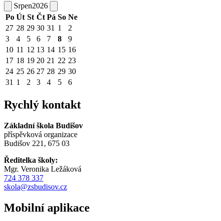
Srpen
2026
Po
Út
St
Čt
Pá
So
Ne
27
28
29
30
31
1
2
3
4
5
6
7
8
9
10
11
12
13
14
15
16
17
18
19
20
21
22
23
24
25
26
27
28
29
30
31
1
2
3
4
5
6
Rychlý kontakt
Základní škola Budišov
příspěvková organizace
Budišov 221, 675 03
Ředitelka školy:
Mgr. Veronika Ležáková
724 378 337
skola@zsbudisov.cz
Mobilní aplikace