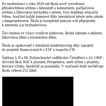
Po modernizaci z roku 2020 má škola nově vytvořenou
přírodovědnou učebnu s laboratoří a kabinentem, počítačovou
učebnu a žákovskou kuchyňku s atriem. Tyto doplňuje relaxační
čebna. Součástí každé kmenové třídy interaktivní tabule nebo tabule
s dataprojektorem. Škola je kompletně pokryta wifi připojením
k internutu a je bezbarierovou.
Žáci mohou ve výuce využívat knihovnu, školní zahradu s altánem,
žákovskou dílnu a keramickou dílnu.
Škola se opakovaně v minulosti modernizovala díky zapojení
do projektů financovaných z ESF a rozpočtu ČR:
Šablony I, II a III, Polytechnické vzdělávání, Čtenářství a AJ, ORP -
síťování škol, Klíč k poznání, Perspektiva, aneb učíme s projekty,
Inovace výuky, Společně za poznáním. V současné době navštěvuje
školu celkem 252 žáků.