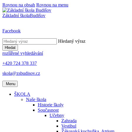
Rovnou na obsah
Rovnou na menu
Základní škola
Budišov
Facebook
Hledaný výraz
Hledat
rozšířené vyhledávání
+420 724 378 337
skola@zsbudisov.cz
Menu
ŠKOLA
Naše škola
Historie školy
Současnost
Učebny
Zahrada
Vestibul
Žákovská kuchyňka, Atrium