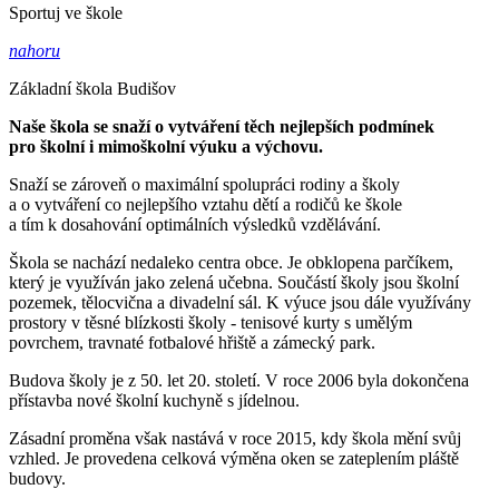
Sportuj ve škole
nahoru
Základní škola Budišov
Naše škola se snaží o vytváření těch nejlepších podmínek
pro školní i mimoškolní výuku a výchovu.
Snaží se zároveň o maximální spolupráci rodiny a školy
a o vytváření co nejlepšího vztahu dětí a rodičů ke škole
a tím k dosahování optimálních výsledků vzdělávání.
Škola se nachází nedaleko centra obce. Je obklopena parčíkem,
který je využíván jako zelená učebna. Součástí školy jsou školní
pozemek, tělocvična a divadelní sál. K výuce jsou dále využívány
prostory v těsné blízkosti školy - tenisové kurty s umělým
povrchem, travnaté fotbalové hřiště a zámecký park.
Budova školy je z 50. let 20. století. V roce 2006 byla dokončena
přístavba nové školní kuchyně s jídelnou.
Zásadní proměna však nastává v roce 2015, kdy škola mění svůj
vzhled. Je provedena celková výměna oken se zateplením pláště
budovy.