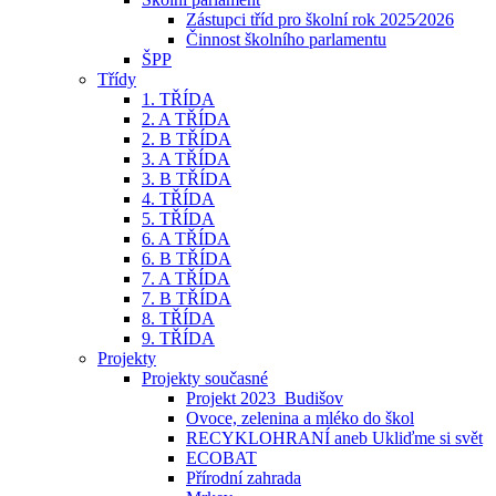
Zástupci tříd pro školní rok 2025⁄2026
Činnost školního parlamentu
ŠPP
Třídy
1. TŘÍDA
2. A TŘÍDA
2. B TŘÍDA
3. A TŘÍDA
3. B TŘÍDA
4. TŘÍDA
5. TŘÍDA
6. A TŘÍDA
6. B TŘÍDA
7. A TŘÍDA
7. B TŘÍDA
8. TŘÍDA
9. TŘÍDA
Projekty
Projekty současné
Projekt 2023_Budišov
Ovoce, zelenina a mléko do škol
RECYKLOHRANÍ aneb Ukliďme si svět
ECOBAT
Přírodní zahrada