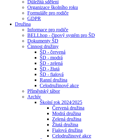
Důležitá sdělení
Organizace školního roku
Formuláře pro rodiče
GDPR
Družina
Informace pro rodiče
BELLhop - čipový systém pro ŠD
Dokumenty ŠD
Činnost družiny
ŠD - červená
ŠD - modrá
ŠD - zelená
ŠD - žlutá
ŠD - fialová
Ranní družina
Celodružinové akce
Příměstský tábor
Archív
Školní rok 2024⁄2025
Červená družina
Modrá družina
Zelená družina
Žlutá družina
Fialová družina
Celodružinové akce