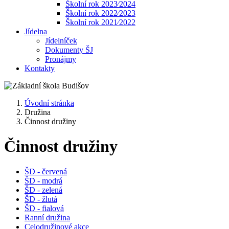
Školní rok 2023⁄2024
Školní rok 2022⁄2023
Školní rok 2021⁄2022
Jídelna
Jídelníček
Dokumenty ŠJ
Pronájmy
Kontakty
Úvodní stránka
Družina
Činnost družiny
Činnost družiny
ŠD - červená
ŠD - modrá
ŠD - zelená
ŠD - žlutá
ŠD - fialová
Ranní družina
Celodružinové akce