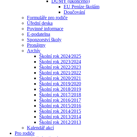
DUMY (ukončeno)
EU Peníze školám
Doučování
Formuláře pro rodiče
Úřední deska
Povinné informace
E-podatelna
Sponzorství školy
Pronájmy
Archív
Školní rok 2024⁄2025
Školní rok 2023⁄2024
Školní rok 2022⁄2023
Školní rok 2021⁄2022
Školní rok 2020⁄2021
Školní rok 2019⁄2020
Školní rok 2018⁄2019
Školní rok 2017⁄2018
Školní rok 2016⁄2017
Školní rok 2015⁄2016
Školní rok 2014⁄2015
Školní rok 2013⁄2014
Školní rok 2012⁄2013
Kalendář akcí
Pro rodiče