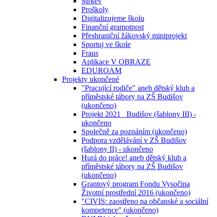
Mrkev
Proškoly
Digitalizujeme školu
Finanční gramotnost
Přeshraniční žákovský miniprojekt
Sportuj ve škole
Fraus
Aplikace V OBRAZE
EDUROAM
Projekty ukončené
"Pracující rodiče" aneb dětský klub a
příměstské tábory na ZŠ Budišov
(ukončeno)
Projekt 2021_ Budišov (šablony III) -
ukončeno
Společně za poznáním (ukončeno)
Podpora vzdělávání v ZŠ Budišov
(šablony II) - ukončeno
Hurá do práce! aneb dětský klub a
příměstské tábory na ZŠ Budišov
(ukončeno)
Grantový program Fondu Vysočina
Životní prostřední 2016 (ukončeno)
"CIVIS: zaostřeno na občanské a sociální
kompetence" (ukončeno)