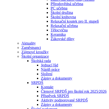
Přírodovědná učebna
PC učebna
Školní družina
Školní knihovna
Relaxační koutek pro II. stupeň
Relaxační učebna
Tělocvična
Keramika
Žákovské dílny
Aktuality
Zaměstnanci
Zájmové kroužky
Školní organizace
Školská rada
Jednací řád
Náplň práce
Složení
Zápisy a dokumenty
SRPDŠ
Kontakt
Členové SRPDŠ pro školní rok 2025⁄2026
Příspěvek SRPDŠ
Aktivity podporované SRPDŠ
Zápisy a dokumenty
Školní parlament