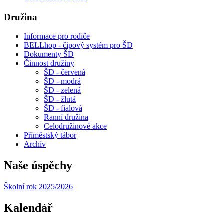
Družina
Informace pro rodiče
BELLhop - čipový systém pro ŠD
Dokumenty ŠD
Činnost družiny
ŠD - červená
ŠD - modrá
ŠD - zelená
ŠD - žlutá
ŠD - fialová
Ranní družina
Celodružinové akce
Příměstský tábor
Archív
Naše úspěchy
Školní rok 2025/2026
Kalendář