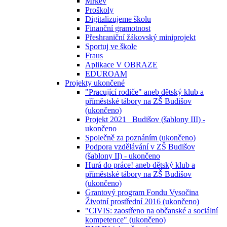
Mrkev
Proškoly
Digitalizujeme školu
Finanční gramotnost
Přeshraniční žákovský miniprojekt
Sportuj ve škole
Fraus
Aplikace V OBRAZE
EDUROAM
Projekty ukončené
"Pracující rodiče" aneb dětský klub a
příměstské tábory na ZŠ Budišov
(ukončeno)
Projekt 2021_ Budišov (šablony III) -
ukončeno
Společně za poznáním (ukončeno)
Podpora vzdělávání v ZŠ Budišov
(šablony II) - ukončeno
Hurá do práce! aneb dětský klub a
příměstské tábory na ZŠ Budišov
(ukončeno)
Grantový program Fondu Vysočina
Životní prostřední 2016 (ukončeno)
"CIVIS: zaostřeno na občanské a sociální
kompetence" (ukončeno)