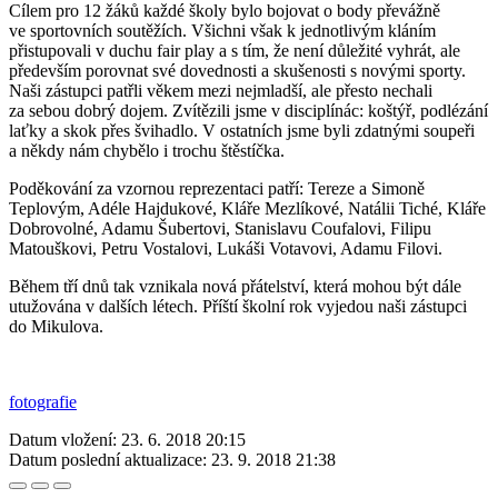
Cílem pro 12 žáků každé školy bylo bojovat o body převážně
ve sportovních soutěžích. Všichni však k jednotlivým kláním
přistupovali v duchu fair play a s tím, že není důležité vyhrát, ale
především porovnat své dovednosti a skušenosti s novými sporty.
Naši zástupci patřli věkem mezi nejmladší, ale přesto nechali
za sebou dobrý dojem. Zvítězili jsme v disciplínác: koštýř, podlézání
laťky a skok přes švihadlo. V ostatních jsme byli zdatnými soupeři
a někdy nám chybělo i trochu štěstíčka.
Poděkování za vzornou reprezentaci patří: Tereze a Simoně
Teplovým, Adéle Hajdukové, Kláře Mezlíkové, Natálii Tiché, Kláře
Dobrovolné, Adamu Šubertovi, Stanislavu Coufalovi, Filipu
Matouškovi, Petru Vostalovi, Lukáši Votavovi, Adamu Filovi.
Během tří dnů tak vznikala nová přátelství, která mohou být dále
utužována v dalších létech. Příští školní rok vyjedou naši zástupci
do Mikulova.
fotografie
Datum vložení:
23. 6. 2018 20:15
Datum poslední aktualizace:
23. 9. 2018 21:38