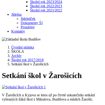
Školní rok 2023⁄2024
Školní rok 2022⁄2023
Školní rok 2021⁄2022
Jídelna
Jídelníček
Dokumenty ŠJ
Pronájmy
Kontakty
Úvodní stránka
ŠKOLA
Archív
Školní rok 2017/2018
Setkání škol v Žarošicích
Setkání škol v Žarošicích
V Žarošicích u Kyjova se letos už po čtvrté uskutečnilo setkání
vybraných žáků škol z Mikulova, Budišova a místích Žarošic.