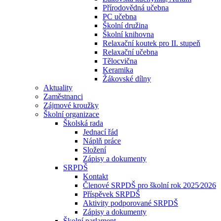
Přírodovědná učebna
PC učebna
Školní družina
Školní knihovna
Relaxační koutek pro II. stupeň
Relaxační učebna
Tělocvična
Keramika
Žákovské dílny
Aktuality
Zaměstnanci
Zájmové kroužky
Školní organizace
Školská rada
Jednací řád
Náplň práce
Složení
Zápisy a dokumenty
SRPDŠ
Kontakt
Členové SRPDŠ pro školní rok 2025⁄2026
Příspěvek SRPDŠ
Aktivity podporované SRPDŠ
Zápisy a dokumenty
Školní parlament