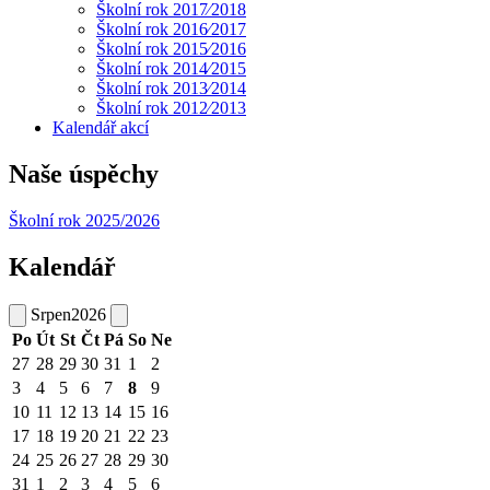
Školní rok 2017⁄2018
Školní rok 2016⁄2017
Školní rok 2015⁄2016
Školní rok 2014⁄2015
Školní rok 2013⁄2014
Školní rok 2012⁄2013
Kalendář akcí
Naše úspěchy
Školní rok 2025/2026
Kalendář
Srpen
2026
Po
Út
St
Čt
Pá
So
Ne
27
28
29
30
31
1
2
3
4
5
6
7
8
9
10
11
12
13
14
15
16
17
18
19
20
21
22
23
24
25
26
27
28
29
30
31
1
2
3
4
5
6