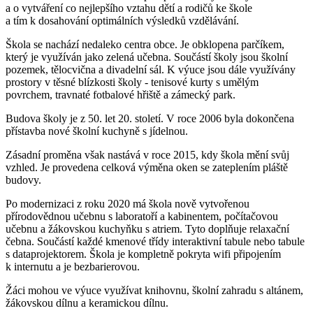
a o vytváření co nejlepšího vztahu dětí a rodičů ke škole
a tím k dosahování optimálních výsledků vzdělávání.
Škola se nachází nedaleko centra obce. Je obklopena parčíkem,
který je využíván jako zelená učebna. Součástí školy jsou školní
pozemek, tělocvična a divadelní sál. K výuce jsou dále využívány
prostory v těsné blízkosti školy - tenisové kurty s umělým
povrchem, travnaté fotbalové hřiště a zámecký park.
Budova školy je z 50. let 20. století. V roce 2006 byla dokončena
přístavba nové školní kuchyně s jídelnou.
Zásadní proměna však nastává v roce 2015, kdy škola mění svůj
vzhled. Je provedena celková výměna oken se zateplením pláště
budovy.
Po modernizaci z roku 2020 má škola nově vytvořenou
přírodovědnou učebnu s laboratoří a kabinentem, počítačovou
učebnu a žákovskou kuchyňku s atriem. Tyto doplňuje relaxační
čebna. Součástí každé kmenové třídy interaktivní tabule nebo tabule
s dataprojektorem. Škola je kompletně pokryta wifi připojením
k internutu a je bezbarierovou.
Žáci mohou ve výuce využívat knihovnu, školní zahradu s altánem,
žákovskou dílnu a keramickou dílnu.