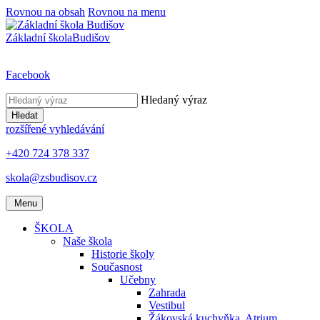
Rovnou na obsah
Rovnou na menu
Základní škola
Budišov
Facebook
Hledaný výraz
Hledat
rozšířené vyhledávání
+420 724 378 337
skola@zsbudisov.cz
Menu
ŠKOLA
Naše škola
Historie školy
Současnost
Učebny
Zahrada
Vestibul
Žákovská kuchyňka, Atrium