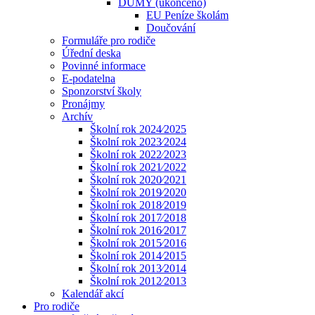
DUMY (ukončeno)
EU Peníze školám
Doučování
Formuláře pro rodiče
Úřední deska
Povinné informace
E-podatelna
Sponzorství školy
Pronájmy
Archív
Školní rok 2024⁄2025
Školní rok 2023⁄2024
Školní rok 2022⁄2023
Školní rok 2021⁄2022
Školní rok 2020⁄2021
Školní rok 2019⁄2020
Školní rok 2018⁄2019
Školní rok 2017⁄2018
Školní rok 2016⁄2017
Školní rok 2015⁄2016
Školní rok 2014⁄2015
Školní rok 2013⁄2014
Školní rok 2012⁄2013
Kalendář akcí
Pro rodiče