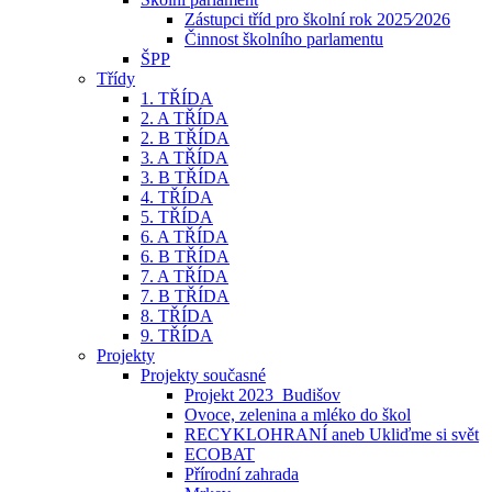
Zástupci tříd pro školní rok 2025⁄2026
Činnost školního parlamentu
ŠPP
Třídy
1. TŘÍDA
2. A TŘÍDA
2. B TŘÍDA
3. A TŘÍDA
3. B TŘÍDA
4. TŘÍDA
5. TŘÍDA
6. A TŘÍDA
6. B TŘÍDA
7. A TŘÍDA
7. B TŘÍDA
8. TŘÍDA
9. TŘÍDA
Projekty
Projekty současné
Projekt 2023_Budišov
Ovoce, zelenina a mléko do škol
RECYKLOHRANÍ aneb Ukliďme si svět
ECOBAT
Přírodní zahrada