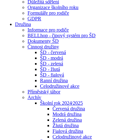
Důležitá sdělení
Organizace školního roku
Formuláře pro rodiče
GDPR
Družina
Informace pro rodiče
BELLhop - čipový systém pro ŠD
Dokumenty ŠD
Činnost družiny
ŠD - červená
ŠD - modrá
ŠD - zelená
ŠD - žlutá
ŠD - fialová
Ranní družina
Celodružinové akce
Příměstský tábor
Archív
Školní rok 2024⁄2025
Červená družina
Modrá družina
Zelená družina
Žlutá družina
Fialová družina
Celodružinové akce