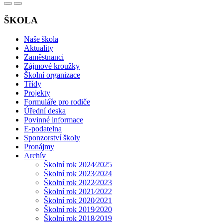
ŠKOLA
Naše škola
Aktuality
Zaměstnanci
Zájmové kroužky
Školní organizace
Třídy
Projekty
Formuláře pro rodiče
Úřední deska
Povinné informace
E-podatelna
Sponzorství školy
Pronájmy
Archív
Školní rok 2024⁄2025
Školní rok 2023⁄2024
Školní rok 2022⁄2023
Školní rok 2021⁄2022
Školní rok 2020⁄2021
Školní rok 2019⁄2020
Školní rok 2018⁄2019