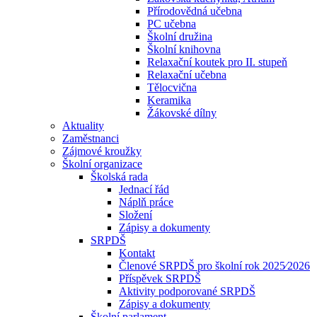
Přírodovědná učebna
PC učebna
Školní družina
Školní knihovna
Relaxační koutek pro II. stupeň
Relaxační učebna
Tělocvična
Keramika
Žákovské dílny
Aktuality
Zaměstnanci
Zájmové kroužky
Školní organizace
Školská rada
Jednací řád
Náplň práce
Složení
Zápisy a dokumenty
SRPDŠ
Kontakt
Členové SRPDŠ pro školní rok 2025⁄2026
Příspěvek SRPDŠ
Aktivity podporované SRPDŠ
Zápisy a dokumenty
Školní parlament