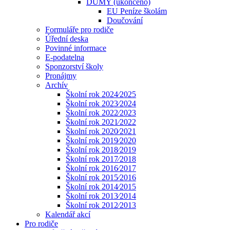
DUMY (ukončeno)
EU Peníze školám
Doučování
Formuláře pro rodiče
Úřední deska
Povinné informace
E-podatelna
Sponzorství školy
Pronájmy
Archív
Školní rok 2024⁄2025
Školní rok 2023⁄2024
Školní rok 2022⁄2023
Školní rok 2021⁄2022
Školní rok 2020⁄2021
Školní rok 2019⁄2020
Školní rok 2018⁄2019
Školní rok 2017⁄2018
Školní rok 2016⁄2017
Školní rok 2015⁄2016
Školní rok 2014⁄2015
Školní rok 2013⁄2014
Školní rok 2012⁄2013
Kalendář akcí
Pro rodiče