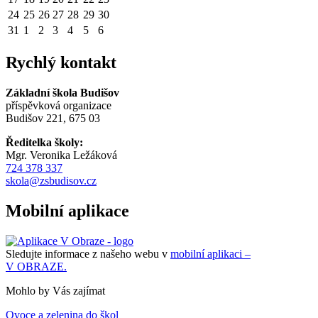
24
25
26
27
28
29
30
31
1
2
3
4
5
6
Rychlý kontakt
Základní škola Budišov
příspěvková organizace
Budišov 221, 675 03
Ředitelka školy:
Mgr. Veronika Ležáková
724 378 337
skola@zsbudisov.cz
Mobilní aplikace
Sledujte informace z našeho webu v
mobilní aplikaci –
V OBRAZE.
Mohlo by Vás zajímat
Ovoce a zelenina do škol