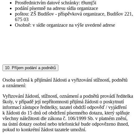
Prostřednictvím datové schránky: t9umj5i
podání písemně na adresu sídla organizace
poštou: ZŠ Budišov - příspěvková organizace, Budišov 221,
675 03
Osobně: v sídle organizace na výše uvedené adrese
10.
Příjem podání a podnětů
Osoba určená k přijímání žádosti a vyřizování stížností, podnětů
a oznámení:
Vyřizování žádostí, stížností, oznámení a podnětů provádí ředitelka
školy, v případě její nepřítomnosti přijímá žádosti o poskytnutí
informací zástupce ředitelky, tazatel obdrží odpověď / vyjádření
k žádosti do 15 dnů od obdržení písemného dotazu, který splňuje
všechny náležitosti dle zákona č. 106/1999 Sb. v platném znění,
na ústní dotazy osobní nebo telefonické bude odpovězeno ihned,
pokud to konkrétní žádost tazatele umožní.