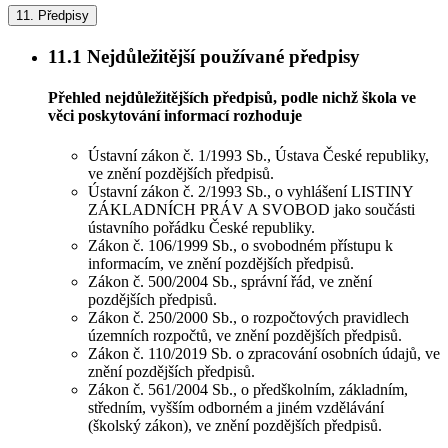
11.
Předpisy
11.1
Nejdůležitější používané předpisy
Přehled nejdůležitějších předpisů, podle nichž škola ve
věci poskytování informací rozhoduje
Ústavní zákon č. 1/1993 Sb., Ústava České republiky,
ve znění pozdějších předpisů.
Ústavní zákon č. 2/1993 Sb., o vyhlášení LISTINY
ZÁKLADNÍCH PRÁV A SVOBOD jako součásti
ústavního pořádku České republiky.
Zákon č. 106/1999 Sb., o svobodném přístupu k
informacím, ve znění pozdějších předpisů.
Zákon č. 500/2004 Sb., správní řád, ve znění
pozdějších předpisů.
Zákon č. 250/2000 Sb., o rozpočtových pravidlech
územních rozpočtů, ve znění pozdějších předpisů.
Zákon č. 110/2019 Sb. o zpracování osobních údajů, ve
znění pozdějších předpisů.
Zákon č. 561/2004 Sb., o předškolním, základním,
středním, vyšším odborném a jiném vzdělávání
(školský zákon), ve znění pozdějších předpisů.