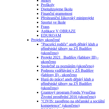
Mrkev
Proškoly
Digitalizujeme školu
Finanční gramotnost
Přeshraniční žákovský miniprojekt
Sportuj ve škole
Fraus
Aplikace V OBRAZE
EDUROAM
Projekty ukončené
"Pracující rodiče" aneb dětský klub a
příměstské tábory na ZŠ Budišov
(ukončeno)
Projekt 2021_ Budišov (šablony III) -
ukončeno
Společně za poznáním (ukončeno)
Podpora vzdělávání v ZŠ Budišov
(šablony II) - ukončeno
Hurá do práce! aneb dětský klub a
příměstské tábory na ZŠ Budišov
(ukončeno)
Grantový program Fondu Vysočina
Životní prostřední 2016 (ukončeno)
"CIVIS: zaostřeno na občanské a sociální
kompetence" (ukončeno)