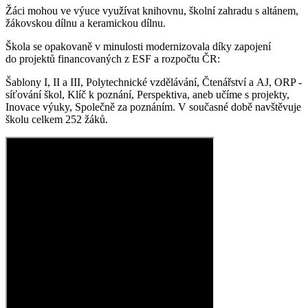
Žáci mohou ve výuce využívat knihovnu, školní zahradu s altánem,
žákovskou dílnu a keramickou dílnu.
Škola se opakovaně v minulosti modernizovala díky zapojení
do projektů financovaných z ESF a rozpočtu ČR:
Šablony I, II a III, Polytechnické vzdělávání, Čtenářství a AJ, ORP -
síťování škol, Klíč k poznání, Perspektiva, aneb učíme s projekty,
Inovace výuky, Společně za poznáním. V současné době navštěvuje
školu celkem 252 žáků.