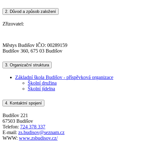
2.
Důvod a způsob založení
Zřizovatel:
Městys Budišov IČO: 00289159
Budišov 360, 675 03 Budišov
3.
Organizační struktura
Základní škola Budišov - příspěvková organizace
Školní družina
Školní jídelna
4.
Kontaktní spojení
Budišov 221
67503 Budišov
Telefon:
724 378 337
E-mail:
zs.budisov@seznam.cz
WWW:
www.zsbudisov.cz/