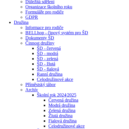
Důležitá sdělení
Organizace školního roku
Formuláře pro rodiče
GDPR
Družina
Informace pro rodiče
BELLhop - čipový systém pro ŠD
Dokumenty ŠD
Činnost družiny
ŠD - červená
ŠD - modrá
ŠD - zelená
ŠD - žlutá
ŠD - fialová
Ranní družina
Celodružinové akce
Příměstský tábor
Archív
Školní rok 2024⁄2025
Červená družina
Modrá družina
Zelená družina
Žlutá družina
Fialová družina
Celodružinové akce