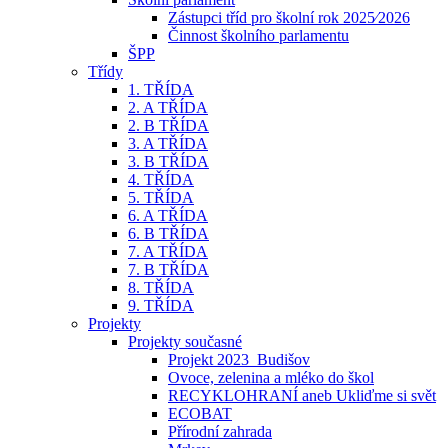
Zástupci tříd pro školní rok 2025⁄2026
Činnost školního parlamentu
ŠPP
Třídy
1. TŘÍDA
2. A TŘÍDA
2. B TŘÍDA
3. A TŘÍDA
3. B TŘÍDA
4. TŘÍDA
5. TŘÍDA
6. A TŘÍDA
6. B TŘÍDA
7. A TŘÍDA
7. B TŘÍDA
8. TŘÍDA
9. TŘÍDA
Projekty
Projekty současné
Projekt 2023_Budišov
Ovoce, zelenina a mléko do škol
RECYKLOHRANÍ aneb Ukliďme si svět
ECOBAT
Přírodní zahrada