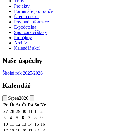
Třídy
Projekty
Formuláře pro rodiče
Úřední deska
Povinné informace
E-podatelna
Sponzorství školy
Pronájmy
Archív
Kalendář akcí
Naše úspěchy
Školní rok 2025/2026
Kalendář
Srpen
2026
Po
Út
St
Čt
Pá
So
Ne
27
28
29
30
31
1
2
3
4
5
6
7
8
9
10
11
12
13
14
15
16
17
18
19
20
21
22
23