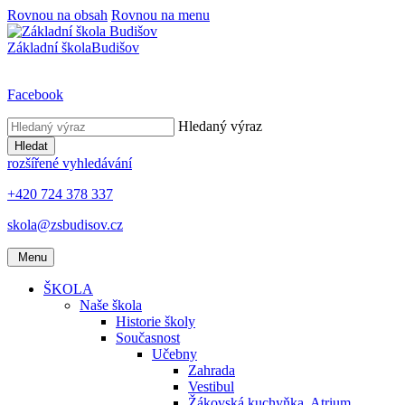
Rovnou na obsah
Rovnou na menu
Základní škola
Budišov
Facebook
Hledaný výraz
Hledat
rozšířené vyhledávání
+420 724 378 337
skola@zsbudisov.cz
Menu
ŠKOLA
Naše škola
Historie školy
Současnost
Učebny
Zahrada
Vestibul
Žákovská kuchyňka, Atrium