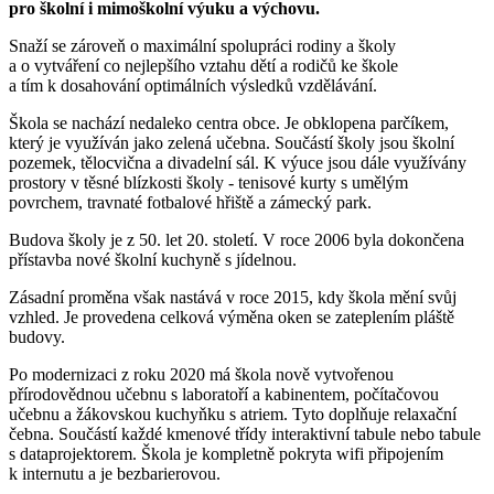
pro školní i mimoškolní výuku a výchovu.
Snaží se zároveň o maximální spolupráci rodiny a školy
a o vytváření co nejlepšího vztahu dětí a rodičů ke škole
a tím k dosahování optimálních výsledků vzdělávání.
Škola se nachází nedaleko centra obce. Je obklopena parčíkem,
který je využíván jako zelená učebna. Součástí školy jsou školní
pozemek, tělocvična a divadelní sál. K výuce jsou dále využívány
prostory v těsné blízkosti školy - tenisové kurty s umělým
povrchem, travnaté fotbalové hřiště a zámecký park.
Budova školy je z 50. let 20. století. V roce 2006 byla dokončena
přístavba nové školní kuchyně s jídelnou.
Zásadní proměna však nastává v roce 2015, kdy škola mění svůj
vzhled. Je provedena celková výměna oken se zateplením pláště
budovy.
Po modernizaci z roku 2020 má škola nově vytvořenou
přírodovědnou učebnu s laboratoří a kabinentem, počítačovou
učebnu a žákovskou kuchyňku s atriem. Tyto doplňuje relaxační
čebna. Součástí každé kmenové třídy interaktivní tabule nebo tabule
s dataprojektorem. Škola je kompletně pokryta wifi připojením
k internutu a je bezbarierovou.