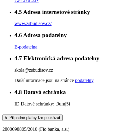
724 378 337
4.5
Adresa internetové stránky
www.zsbudisov.cz/
4.6
Adresa podatelny
E-podatelna
4.7
Elektronická adresa podatelny
skola@zsbudisov.cz
Další informace jsou na stránce
podatelny
.
4.8
Datová schránka
ID Datové schránky:
t9umj5i
5.
Případné platby lze poukázat
2800698805/2010 (Fio banka, a.s.)