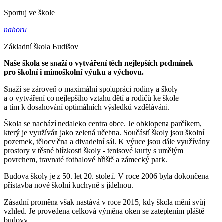
Sportuj ve škole
nahoru
Základní škola Budišov
Naše škola se snaží o vytváření těch nejlepších podmínek
pro školní i mimoškolní výuku a výchovu.
Snaží se zároveň o maximální spolupráci rodiny a školy
a o vytváření co nejlepšího vztahu dětí a rodičů ke škole
a tím k dosahování optimálních výsledků vzdělávání.
Škola se nachází nedaleko centra obce. Je obklopena parčíkem,
který je využíván jako zelená učebna. Součástí školy jsou školní
pozemek, tělocvična a divadelní sál. K výuce jsou dále využívány
prostory v těsné blízkosti školy - tenisové kurty s umělým
povrchem, travnaté fotbalové hřiště a zámecký park.
Budova školy je z 50. let 20. století. V roce 2006 byla dokončena
přístavba nové školní kuchyně s jídelnou.
Zásadní proměna však nastává v roce 2015, kdy škola mění svůj
vzhled. Je provedena celková výměna oken se zateplením pláště
budovy.