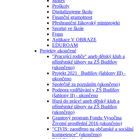
Mrkev
Proškoly
Digitalizujeme školu
Finanční gramotnost
Přeshraniční žákovský miniprojekt
Sportuj ve škole
Fraus
Aplikace V OBRAZE
EDUROAM
Projekty ukončené
"Pracující rodiče" aneb dětský klub a
příměstské tábory na ZŠ Budišov
(ukončeno)
Projekt 2021_ Budišov (šablony III) -
ukončeno
Společně za poznáním (ukončeno)
Podpora vzdělávání v ZŠ Budišov
(šablony II) - ukončeno
Hurá do práce! aneb dětský klub a
příměstské tábory na ZŠ Budišov
(ukončeno)
Grantový program Fondu Vysočina
Životní prostřední 2016 (ukončeno)
"CIVIS: zaostřeno na občanské a sociální
kompetence" (ukončeno)