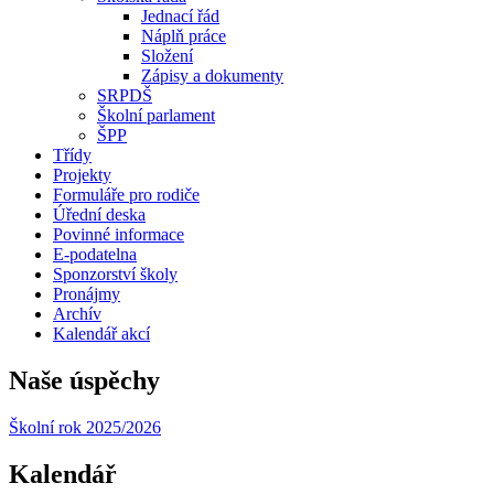
Jednací řád
Náplň práce
Složení
Zápisy a dokumenty
SRPDŠ
Školní parlament
ŠPP
Třídy
Projekty
Formuláře pro rodiče
Úřední deska
Povinné informace
E-podatelna
Sponzorství školy
Pronájmy
Archív
Kalendář akcí
Naše úspěchy
Školní rok 2025/2026
Kalendář