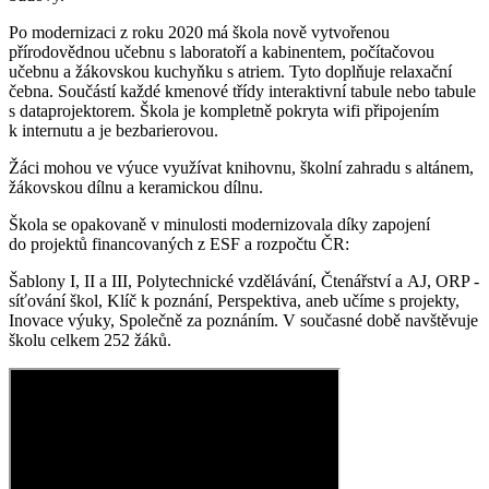
Po modernizaci z roku 2020 má škola nově vytvořenou
přírodovědnou učebnu s laboratoří a kabinentem, počítačovou
učebnu a žákovskou kuchyňku s atriem. Tyto doplňuje relaxační
čebna. Součástí každé kmenové třídy interaktivní tabule nebo tabule
s dataprojektorem. Škola je kompletně pokryta wifi připojením
k internutu a je bezbarierovou.
Žáci mohou ve výuce využívat knihovnu, školní zahradu s altánem,
žákovskou dílnu a keramickou dílnu.
Škola se opakovaně v minulosti modernizovala díky zapojení
do projektů financovaných z ESF a rozpočtu ČR:
Šablony I, II a III, Polytechnické vzdělávání, Čtenářství a AJ, ORP -
síťování škol, Klíč k poznání, Perspektiva, aneb učíme s projekty,
Inovace výuky, Společně za poznáním. V současné době navštěvuje
školu celkem 252 žáků.