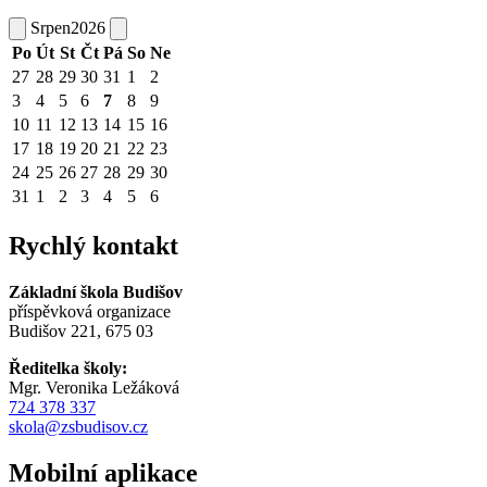
Srpen
2026
Po
Út
St
Čt
Pá
So
Ne
27
28
29
30
31
1
2
3
4
5
6
7
8
9
10
11
12
13
14
15
16
17
18
19
20
21
22
23
24
25
26
27
28
29
30
31
1
2
3
4
5
6
Rychlý kontakt
Základní škola Budišov
příspěvková organizace
Budišov 221, 675 03
Ředitelka školy:
Mgr. Veronika Ležáková
724 378 337
skola@zsbudisov.cz
Mobilní aplikace