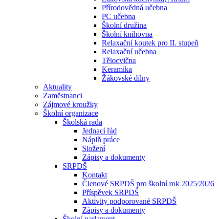
Přírodovědná učebna
PC učebna
Školní družina
Školní knihovna
Relaxační koutek pro II. stupeň
Relaxační učebna
Tělocvična
Keramika
Žákovské dílny
Aktuality
Zaměstnanci
Zájmové kroužky
Školní organizace
Školská rada
Jednací řád
Náplň práce
Složení
Zápisy a dokumenty
SRPDŠ
Kontakt
Členové SRPDŠ pro školní rok 2025⁄2026
Příspěvek SRPDŠ
Aktivity podporované SRPDŠ
Zápisy a dokumenty
Školní parlament