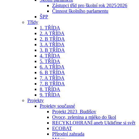
Zástupci tříd pro školní rok 2025⁄2026
Činnost školního parlamentu
ŠPP
Třídy
1. TŘÍDA
2. A TŘÍDA
2. B TŘÍDA
3. A TŘÍDA
3. B TŘÍDA
4. TŘÍDA
5. TŘÍDA
6. A TŘÍDA
6. B TŘÍDA
7. A TŘÍDA
7. B TŘÍDA
8. TŘÍDA
9. TŘÍDA
Projekty
Projekty současné
Projekt 2023_Budišov
Ovoce, zelenina a mléko do škol
RECYKLOHRANÍ aneb Ukliďme si svět
ECOBAT
Přírodní zahrada