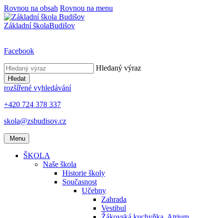
Rovnou na obsah
Rovnou na menu
Základní škola
Budišov
Facebook
Hledaný výraz
Hledat
rozšířené vyhledávání
+420 724 378 337
skola@zsbudisov.cz
Menu
ŠKOLA
Naše škola
Historie školy
Současnost
Učebny
Zahrada
Vestibul
Žákovská kuchyňka, Atrium