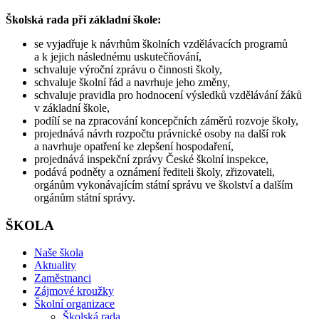
Školská rada při základní škole:
se vyjadřuje k návrhům školních vzdělávacích programů
a k jejich následnému uskutečňování,
schvaluje výroční zprávu o činnosti školy,
schvaluje školní řád a navrhuje jeho změny,
schvaluje pravidla pro hodnocení výsledků vzdělávání žáků
v základní škole,
podílí se na zpracování koncepčních záměrů rozvoje školy,
projednává návrh rozpočtu právnické osoby na další rok
a navrhuje opatření ke zlepšení hospodaření,
projednává inspekční zprávy České školní inspekce,
podává podněty a oznámení řediteli školy, zřizovateli,
orgánům vykonávajícím státní správu ve školství a dalším
orgánům státní správy.
ŠKOLA
Naše škola
Aktuality
Zaměstnanci
Zájmové kroužky
Školní organizace
Školská rada