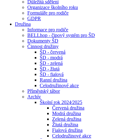
Důležitá sdělení
Organizace školního roku
Formuláře pro rodiče
GDPR
Družina
Informace pro rodiče
BELLhop - čipový systém pro ŠD
Dokumenty ŠD
Činnost družiny
ŠD - červená
ŠD - modrá
ŠD - zelená
ŠD - žlutá
ŠD - fialová
Ranní družina
Celodružinové akce
Příměstský tábor
Archív
Školní rok 2024⁄2025
Červená družina
Modrá družina
Zelená družina
Žlutá družina
Fialová družina
Celodružinové akce