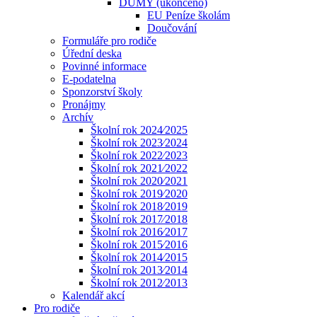
DUMY (ukončeno)
EU Peníze školám
Doučování
Formuláře pro rodiče
Úřední deska
Povinné informace
E-podatelna
Sponzorství školy
Pronájmy
Archív
Školní rok 2024⁄2025
Školní rok 2023⁄2024
Školní rok 2022⁄2023
Školní rok 2021⁄2022
Školní rok 2020⁄2021
Školní rok 2019⁄2020
Školní rok 2018⁄2019
Školní rok 2017⁄2018
Školní rok 2016⁄2017
Školní rok 2015⁄2016
Školní rok 2014⁄2015
Školní rok 2013⁄2014
Školní rok 2012⁄2013
Kalendář akcí
Pro rodiče