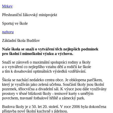
Mrkev
Přeshraniční žákovský miniprojekt
Sportuj ve škole
nahoru
Základní škola Budišov
Naše škola se snaží o vytváření těch nejlepších podmínek
pro školní i mimoškolní výuku a výchovu.
Snaží se zároveň o maximální spolupráci rodiny a školy
a o vytváření co nejlepšího vztahu dětí a rodičů ke škole
a tím k dosahování optimálních výsledků vzdělávání.
Škola se nachází nedaleko centra obce. Je obklopena parčíkem,
který je využíván jako zelená učebna. Součástí školy jsou školní
pozemek, tělocvična a divadelní sál. K výuce jsou dále využívány
prostory v těsné blízkosti školy - tenisové kurty s umělým
povrchem, travnaté fotbalové hřiště a zámecký park.
Budova školy je z 50. let 20. století. V roce 2006 byla dokončena
přístavba nové školní kuchyně s jídelnou.