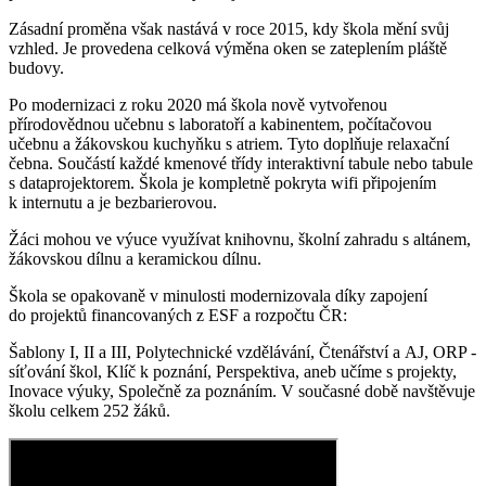
Zásadní proměna však nastává v roce 2015, kdy škola mění svůj
vzhled. Je provedena celková výměna oken se zateplením pláště
budovy.
Po modernizaci z roku 2020 má škola nově vytvořenou
přírodovědnou učebnu s laboratoří a kabinentem, počítačovou
učebnu a žákovskou kuchyňku s atriem. Tyto doplňuje relaxační
čebna. Součástí každé kmenové třídy interaktivní tabule nebo tabule
s dataprojektorem. Škola je kompletně pokryta wifi připojením
k internutu a je bezbarierovou.
Žáci mohou ve výuce využívat knihovnu, školní zahradu s altánem,
žákovskou dílnu a keramickou dílnu.
Škola se opakovaně v minulosti modernizovala díky zapojení
do projektů financovaných z ESF a rozpočtu ČR:
Šablony I, II a III, Polytechnické vzdělávání, Čtenářství a AJ, ORP -
síťování škol, Klíč k poznání, Perspektiva, aneb učíme s projekty,
Inovace výuky, Společně za poznáním. V současné době navštěvuje
školu celkem 252 žáků.