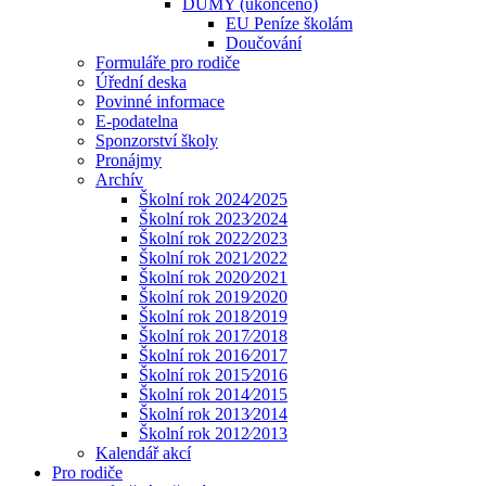
DUMY (ukončeno)
EU Peníze školám
Doučování
Formuláře pro rodiče
Úřední deska
Povinné informace
E-podatelna
Sponzorství školy
Pronájmy
Archív
Školní rok 2024⁄2025
Školní rok 2023⁄2024
Školní rok 2022⁄2023
Školní rok 2021⁄2022
Školní rok 2020⁄2021
Školní rok 2019⁄2020
Školní rok 2018⁄2019
Školní rok 2017⁄2018
Školní rok 2016⁄2017
Školní rok 2015⁄2016
Školní rok 2014⁄2015
Školní rok 2013⁄2014
Školní rok 2012⁄2013
Kalendář akcí
Pro rodiče