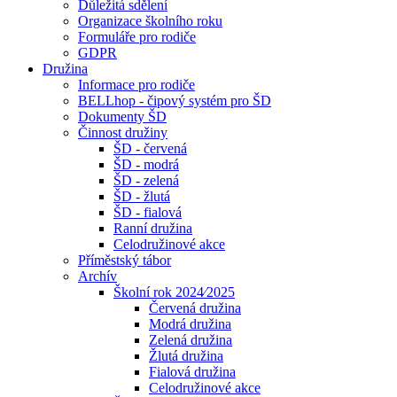
Důležitá sdělení
Organizace školního roku
Formuláře pro rodiče
GDPR
Družina
Informace pro rodiče
BELLhop - čipový systém pro ŠD
Dokumenty ŠD
Činnost družiny
ŠD - červená
ŠD - modrá
ŠD - zelená
ŠD - žlutá
ŠD - fialová
Ranní družina
Celodružinové akce
Příměstský tábor
Archív
Školní rok 2024⁄2025
Červená družina
Modrá družina
Zelená družina
Žlutá družina
Fialová družina
Celodružinové akce