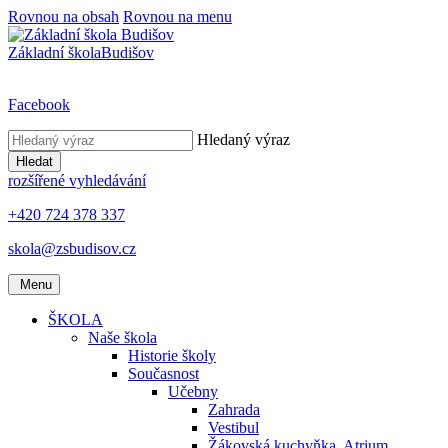
Rovnou na obsah
Rovnou na menu
Základní škola
Budišov
Facebook
Hledaný výraz
Hledat
rozšířené vyhledávání
+420 724 378 337
skola@zsbudisov.cz
Menu
ŠKOLA
Naše škola
Historie školy
Současnost
Učebny
Zahrada
Vestibul
Žákovská kuchyňka, Atrium