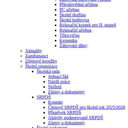
Přírodovědná učebna
PC učebna
Školní družina
Školní knihovna
Relaxační koutek pro II. stupeň
Relaxační učebna
Tělocvična
Keramika
Žákovské dílny
Aktuality
Zaměstnanci
Zájmové kroužky
Školní organizace
Školská rada
Jednací řád
Náplň práce
Složení
Zápisy a dokumenty
SRPDŠ
Kontakt
Členové SRPDŠ pro školní rok 2025⁄2026
Příspěvek SRPDŠ
Aktivity podporované SRPDŠ
Zápisy a dokumenty
Školní parlament