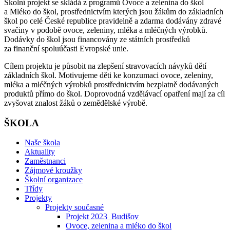
Školní projekt se skládá z programů Ovoce a zelenina do škol
a Mléko do škol, prostřednictvím kterých jsou žákům do základních
škol po celé České republice pravidelně a zdarma dodávány zdravé
svačiny v podobě ovoce, zeleniny, mléka a mléčných výrobků.
Dodávky do škol jsou financovány ze státních prostředků
za finanční spoluúčasti Evropské unie.
Cílem projektu je působit na zlepšení stravovacích návyků dětí
základních škol. Motivujeme děti ke konzumaci ovoce, zeleniny,
mléka a mléčných výrobků prostřednictvím bezplatně dodávaných
produktů přímo do škol. Doprovodná vzdělávací opatření mají za cíl
zvyšovat znalost žáků o zemědělské výrobě.
ŠKOLA
Naše škola
Aktuality
Zaměstnanci
Zájmové kroužky
Školní organizace
Třídy
Projekty
Projekty současné
Projekt 2023_Budišov
Ovoce, zelenina a mléko do škol