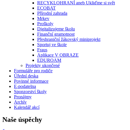
RECYKLOHRANÍ aneb Ukliďme si svět
ECOBAT
Přírodní zahrada
Mrkev
Proškoly
Digitalizujeme školu
Finanční gramotnost
Přeshraniční žákovský miniprojekt
Sportuj ve škole
Fraus
Aplikace V OBRAZE
EDUROAM
Projekty ukončené
Formuláře pro rodiče
Úřední deska
Povinné informace
E-podatelna
Sponzorství školy
Pronájmy
Archív
Kalendář akcí
Naše úspěchy