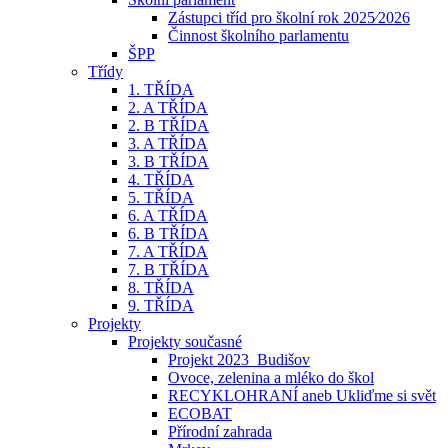
Zástupci tříd pro školní rok 2025⁄2026
Činnost školního parlamentu
ŠPP
Třídy
1. TŘÍDA
2. A TŘÍDA
2. B TŘÍDA
3. A TŘÍDA
3. B TŘÍDA
4. TŘÍDA
5. TŘÍDA
6. A TŘÍDA
6. B TŘÍDA
7. A TŘÍDA
7. B TŘÍDA
8. TŘÍDA
9. TŘÍDA
Projekty
Projekty současné
Projekt 2023_Budišov
Ovoce, zelenina a mléko do škol
RECYKLOHRANÍ aneb Ukliďme si svět
ECOBAT
Přírodní zahrada