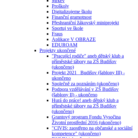
Mrkev
Proškoly
Digitalizujeme školu
Finanční gramotnost
Přeshraniční žákovský miniprojekt
Sportuj ve škole
Fraus
Aplikace V OBRAZE
EDUROAM
Projekty ukončené
"Pracující rodiče" aneb dětský klub a
příměstské tábory na ZŠ Budišov
(ukončeno)
Projekt 2021_ Budišov (šablony III) -
ukončeno
Společně za poznáním (ukončeno)
Podpora vzdělávání v ZŠ Budišov
(šablony II) - ukončeno
Hurá do práce! aneb dětský klub a
příměstské tábory na ZŠ Budišov
(ukončeno)
Grantový program Fondu Vysočina
Životní prostřední 2016 (ukončeno)
"CIVIS: zaostřeno na občanské a sociální
kompetence" (ukončeno)