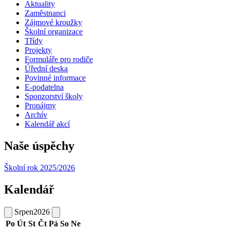
Aktuality
Zaměstnanci
Zájmové kroužky
Školní organizace
Třídy
Projekty
Formuláře pro rodiče
Úřední deska
Povinné informace
E-podatelna
Sponzorství školy
Pronájmy
Archív
Kalendář akcí
Naše úspěchy
Školní rok 2025/2026
Kalendář
Srpen
2026
Po
Út
St
Čt
Pá
So
Ne