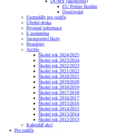
DUMY (ukončeno)
EU Peníze školám
Doučování
Formuláře pro rodiče
Úřední deska
Povinné informace
E-podatelna
Sponzorství školy
Pronájmy
Archív
Školní rok 2024⁄2025
Školní rok 2023⁄2024
Školní rok 2022⁄2023
Školní rok 2021⁄2022
Školní rok 2020⁄2021
Školní rok 2019⁄2020
Školní rok 2018⁄2019
Školní rok 2017⁄2018
Školní rok 2016⁄2017
Školní rok 2015⁄2016
Školní rok 2014⁄2015
Školní rok 2013⁄2014
Školní rok 2012⁄2013
Kalendář akcí
Pro rodiče