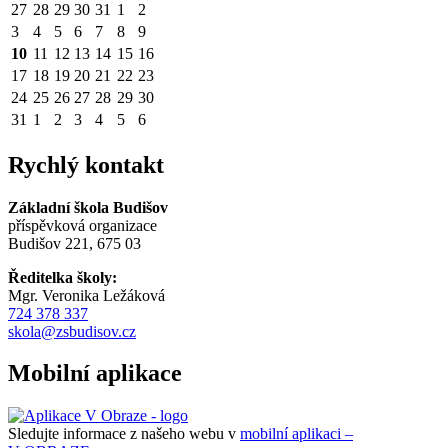
27
28
29
30
31
1
2
3
4
5
6
7
8
9
10
11
12
13
14
15
16
17
18
19
20
21
22
23
24
25
26
27
28
29
30
31
1
2
3
4
5
6
Rychlý kontakt
Základní škola Budišov
příspěvková organizace
Budišov 221, 675 03
Ředitelka školy:
Mgr. Veronika Ležáková
724 378 337
skola@zsbudisov.cz
Mobilní aplikace
Sledujte informace z našeho webu v
mobilní aplikaci –