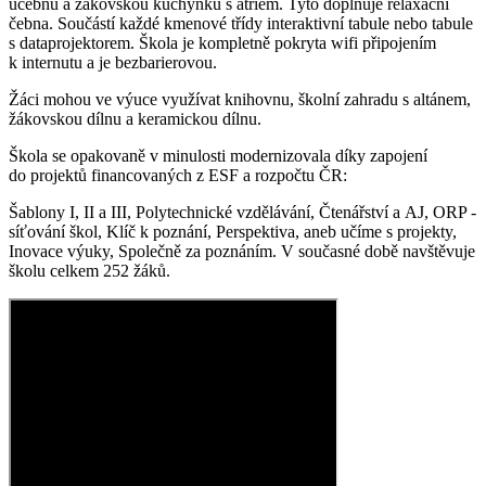
učebnu a žákovskou kuchyňku s atriem. Tyto doplňuje relaxační
čebna. Součástí každé kmenové třídy interaktivní tabule nebo tabule
s dataprojektorem. Škola je kompletně pokryta wifi připojením
k internutu a je bezbarierovou.
Žáci mohou ve výuce využívat knihovnu, školní zahradu s altánem,
žákovskou dílnu a keramickou dílnu.
Škola se opakovaně v minulosti modernizovala díky zapojení
do projektů financovaných z ESF a rozpočtu ČR:
Šablony I, II a III, Polytechnické vzdělávání, Čtenářství a AJ, ORP -
síťování škol, Klíč k poznání, Perspektiva, aneb učíme s projekty,
Inovace výuky, Společně za poznáním. V současné době navštěvuje
školu celkem 252 žáků.