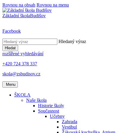
Rovnou na obsah
Rovnou na menu
Základní škola
Budišov
Facebook
Hledaný výraz
Hledat
rozšířené vyhledávání
+420 724 378 337
skola@zsbudisov.cz
Menu
ŠKOLA
Naše škola
Historie školy
Současnost
Učebny
Zahrada
Vestibul
Žákovská kuchyňka, Atrium