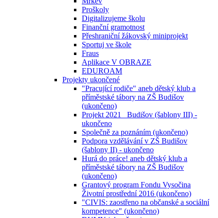
Mrkev
Proškoly
Digitalizujeme školu
Finanční gramotnost
Přeshraniční žákovský miniprojekt
Sportuj ve škole
Fraus
Aplikace V OBRAZE
EDUROAM
Projekty ukončené
"Pracující rodiče" aneb dětský klub a
příměstské tábory na ZŠ Budišov
(ukončeno)
Projekt 2021_ Budišov (šablony III) -
ukončeno
Společně za poznáním (ukončeno)
Podpora vzdělávání v ZŠ Budišov
(šablony II) - ukončeno
Hurá do práce! aneb dětský klub a
příměstské tábory na ZŠ Budišov
(ukončeno)
Grantový program Fondu Vysočina
Životní prostřední 2016 (ukončeno)
"CIVIS: zaostřeno na občanské a sociální
kompetence" (ukončeno)