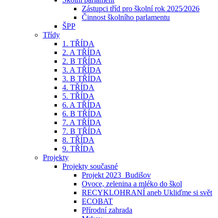
Zástupci tříd pro školní rok 2025⁄2026
Činnost školního parlamentu
ŠPP
Třídy
1. TŘÍDA
2. A TŘÍDA
2. B TŘÍDA
3. A TŘÍDA
3. B TŘÍDA
4. TŘÍDA
5. TŘÍDA
6. A TŘÍDA
6. B TŘÍDA
7. A TŘÍDA
7. B TŘÍDA
8. TŘÍDA
9. TŘÍDA
Projekty
Projekty současné
Projekt 2023_Budišov
Ovoce, zelenina a mléko do škol
RECYKLOHRANÍ aneb Ukliďme si svět
ECOBAT
Přírodní zahrada