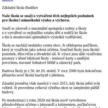
Základní škola Budišov
Naše škola se snaží o vytváření těch nejlepších podmínek
pro školní i mimoškolní výuku a výchovu.
Snaží se zároveň o maximální spolupráci rodiny a školy
a o vytváření co nejlepšího vztahu dětí a rodičů ke škole
a tím k dosahování optimálních výsledků vzdělávání.
Škola se nachází nedaleko centra obce. Je obklopena parčíkem,
který je využíván jako zelená učebna. Součástí školy jsou školní
pozemek, tělocvična a divadelní sál. K výuce jsou dále využívány
prostory v těsné blízkosti školy - tenisové kurty s umělým
povrchem, travnaté fotbalové hřiště a zámecký park.
Budova školy je z 50. let 20. století. V roce 2006 byla dokončena
přístavba nové školní kuchyně s jídelnou.
Zásadní proměna však nastává v roce 2015, kdy škola mění svůj
vzhled. Je provedena celková výměna oken se zateplením pláště
budovy.
Po modernizaci z roku 2020 má škola nově vytvořenou
přírodovědnou učebnu s laboratoří a kabinentem, počítačovou