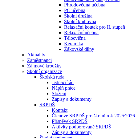
Přírodovědná učebna
PC učebna
Školní družina
Školní knihovna
Relaxační koutek pro II. stupeň
Relaxační učebna
Tělocvična
Keramika
Žákovské dílny
Aktuality
Zaměstnanci
Zájmové kroužky
Školní organizace
Školská rada
Jednací řád
Náplň práce
Složení
Zápisy a dokumenty
SRPDŠ
Kontakt
Členové SRPDŠ pro školní rok 2025⁄2026
Příspěvek SRPDŠ
Aktivity podporované SRPDŠ
Zápisy a dokumenty
Školní parlament