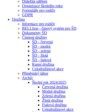
Důležitá sdělení
Organizace školního roku
Formuláře pro rodiče
GDPR
Družina
Informace pro rodiče
BELLhop - čipový systém pro ŠD
Dokumenty ŠD
Činnost družiny
ŠD - červená
ŠD - modrá
ŠD - zelená
ŠD - žlutá
ŠD - fialová
Ranní družina
Celodružinové akce
Příměstský tábor
Archív
Školní rok 2024⁄2025
Červená družina
Modrá družina
Zelená družina
Žlutá družina
Fialová družina
Celodružinové akce