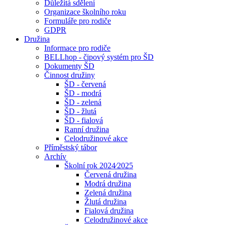
Důležitá sdělení
Organizace školního roku
Formuláře pro rodiče
GDPR
Družina
Informace pro rodiče
BELLhop - čipový systém pro ŠD
Dokumenty ŠD
Činnost družiny
ŠD - červená
ŠD - modrá
ŠD - zelená
ŠD - žlutá
ŠD - fialová
Ranní družina
Celodružinové akce
Příměstský tábor
Archív
Školní rok 2024⁄2025
Červená družina
Modrá družina
Zelená družina
Žlutá družina
Fialová družina
Celodružinové akce