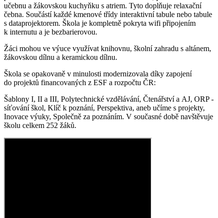
učebnu a žákovskou kuchyňku s atriem. Tyto doplňuje relaxační
čebna. Součástí každé kmenové třídy interaktivní tabule nebo tabule
s dataprojektorem. Škola je kompletně pokryta wifi připojením
k internutu a je bezbarierovou.
Žáci mohou ve výuce využívat knihovnu, školní zahradu s altánem,
žákovskou dílnu a keramickou dílnu.
Škola se opakovaně v minulosti modernizovala díky zapojení
do projektů financovaných z ESF a rozpočtu ČR:
Šablony I, II a III, Polytechnické vzdělávání, Čtenářství a AJ, ORP -
síťování škol, Klíč k poznání, Perspektiva, aneb učíme s projekty,
Inovace výuky, Společně za poznáním. V současné době navštěvuje
školu celkem 252 žáků.