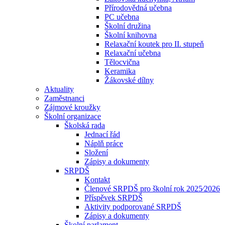
Přírodovědná učebna
PC učebna
Školní družina
Školní knihovna
Relaxační koutek pro II. stupeň
Relaxační učebna
Tělocvična
Keramika
Žákovské dílny
Aktuality
Zaměstnanci
Zájmové kroužky
Školní organizace
Školská rada
Jednací řád
Náplň práce
Složení
Zápisy a dokumenty
SRPDŠ
Kontakt
Členové SRPDŠ pro školní rok 2025⁄2026
Příspěvek SRPDŠ
Aktivity podporované SRPDŠ
Zápisy a dokumenty
Školní parlament