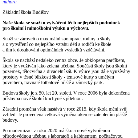
nahoru
Základní škola Budišov
Naše škola se snaží o vytváření těch nejlepších podmínek
pro školní i mimoškolní výuku a výchovu.
Snaží se zároveň o maximální spolupráci rodiny a školy
a o vytváření co nejlepšího vztahu dětí a rodičů ke škole
a tím k dosahování optimálních výsledků vzdělávání.
Škola se nachází nedaleko centra obce. Je obklopena parčíkem,
který je využíván jako zelená učebna. Součástí školy jsou školní
pozemek, tělocvična a divadelní sál. K výuce jsou dále využívány
prostory v těsné blízkosti školy - tenisové kurty s umělým
povrchem, travnaté fotbalové hřiště a zámecký park.
Budova školy je z 50. let 20. století. V roce 2006 byla dokončena
přístavba nové školní kuchyně s jídelnou.
Zásadní proměna však nastává v roce 2015, kdy škola mění svůj
vzhled. Je provedena celková výměna oken se zateplením pláště
budovy.
Po modernizaci z roku 2020 má škola nově vytvořenou
přírodovědnou učebnu s laboratoří a kabinentem, počítačovou