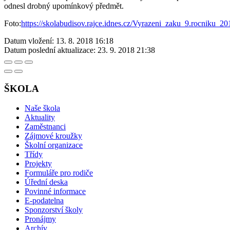
odnesl drobný upomínkový předmět.
Foto:
https://skolabudisov.rajce.idnes.cz/Vyrazeni_zaku_9.rocniku_20
Datum vložení:
13. 8. 2018 16:18
Datum poslední aktualizace:
23. 9. 2018 21:38
ŠKOLA
Naše škola
Aktuality
Zaměstnanci
Zájmové kroužky
Školní organizace
Třídy
Projekty
Formuláře pro rodiče
Úřední deska
Povinné informace
E-podatelna
Sponzorství školy
Pronájmy
Archív