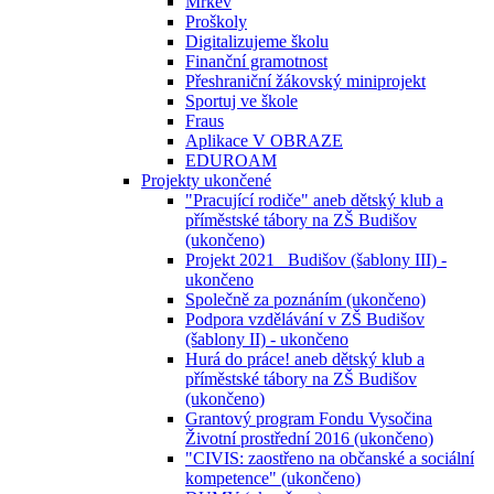
Mrkev
Proškoly
Digitalizujeme školu
Finanční gramotnost
Přeshraniční žákovský miniprojekt
Sportuj ve škole
Fraus
Aplikace V OBRAZE
EDUROAM
Projekty ukončené
"Pracující rodiče" aneb dětský klub a
příměstské tábory na ZŠ Budišov
(ukončeno)
Projekt 2021_ Budišov (šablony III) -
ukončeno
Společně za poznáním (ukončeno)
Podpora vzdělávání v ZŠ Budišov
(šablony II) - ukončeno
Hurá do práce! aneb dětský klub a
příměstské tábory na ZŠ Budišov
(ukončeno)
Grantový program Fondu Vysočina
Životní prostřední 2016 (ukončeno)
"CIVIS: zaostřeno na občanské a sociální
kompetence" (ukončeno)