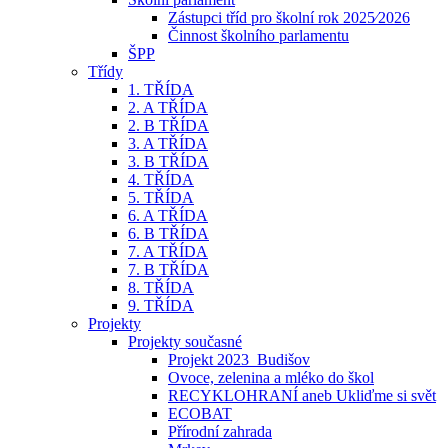
Zástupci tříd pro školní rok 2025⁄2026
Činnost školního parlamentu
ŠPP
Třídy
1. TŘÍDA
2. A TŘÍDA
2. B TŘÍDA
3. A TŘÍDA
3. B TŘÍDA
4. TŘÍDA
5. TŘÍDA
6. A TŘÍDA
6. B TŘÍDA
7. A TŘÍDA
7. B TŘÍDA
8. TŘÍDA
9. TŘÍDA
Projekty
Projekty současné
Projekt 2023_Budišov
Ovoce, zelenina a mléko do škol
RECYKLOHRANÍ aneb Ukliďme si svět
ECOBAT
Přírodní zahrada