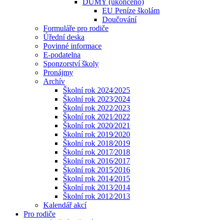
DUMY (ukončeno)
EU Peníze školám
Doučování
Formuláře pro rodiče
Úřední deska
Povinné informace
E-podatelna
Sponzorství školy
Pronájmy
Archív
Školní rok 2024⁄2025
Školní rok 2023⁄2024
Školní rok 2022⁄2023
Školní rok 2021⁄2022
Školní rok 2020⁄2021
Školní rok 2019⁄2020
Školní rok 2018⁄2019
Školní rok 2017⁄2018
Školní rok 2016⁄2017
Školní rok 2015⁄2016
Školní rok 2014⁄2015
Školní rok 2013⁄2014
Školní rok 2012⁄2013
Kalendář akcí
Pro rodiče