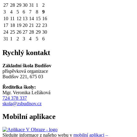
27
28
29
30
31
1
2
3
4
5
6
7
8
9
10
11
12
13
14
15
16
17
18
19
20
21
22
23
24
25
26
27
28
29
30
31
1
2
3
4
5
6
Rychlý kontakt
Základní škola Budišov
příspěvková organizace
Budišov 221, 675 03
Ředitelka školy:
Mgr. Veronika Ležáková
724 378 337
skola@zsbudisov.cz
Mobilní aplikace
Sledujte informace z našeho webu v
mobilní aplikaci –