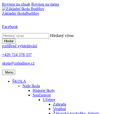
Rovnou na obsah
Rovnou na menu
Základní škola
Budišov
Facebook
Hledaný výraz
Hledat
rozšířené vyhledávání
+420 724 378 337
skola@zsbudisov.cz
Menu
ŠKOLA
Naše škola
Historie školy
Současnost
Učebny
Zahrada
Vestibul
Žákovská kuchyňka, Atrium