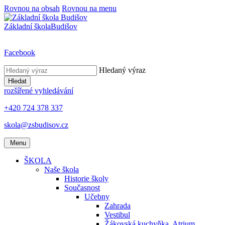
Rovnou na obsah
Rovnou na menu
Základní škola
Budišov
Facebook
Hledaný výraz
Hledat
rozšířené vyhledávání
+420 724 378 337
skola@zsbudisov.cz
Menu
ŠKOLA
Naše škola
Historie školy
Současnost
Učebny
Zahrada
Vestibul
Žákovská kuchyňka, Atrium