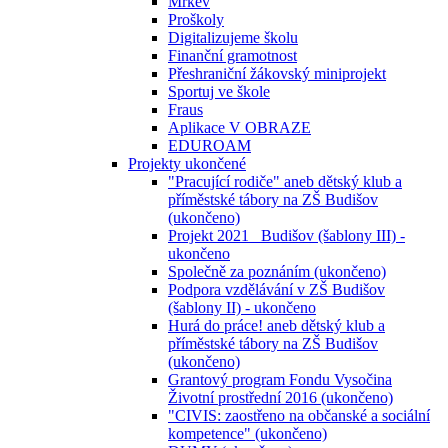
Mrkev
Proškoly
Digitalizujeme školu
Finanční gramotnost
Přeshraniční žákovský miniprojekt
Sportuj ve škole
Fraus
Aplikace V OBRAZE
EDUROAM
Projekty ukončené
"Pracující rodiče" aneb dětský klub a
příměstské tábory na ZŠ Budišov
(ukončeno)
Projekt 2021_ Budišov (šablony III) -
ukončeno
Společně za poznáním (ukončeno)
Podpora vzdělávání v ZŠ Budišov
(šablony II) - ukončeno
Hurá do práce! aneb dětský klub a
příměstské tábory na ZŠ Budišov
(ukončeno)
Grantový program Fondu Vysočina
Životní prostřední 2016 (ukončeno)
"CIVIS: zaostřeno na občanské a sociální
kompetence" (ukončeno)