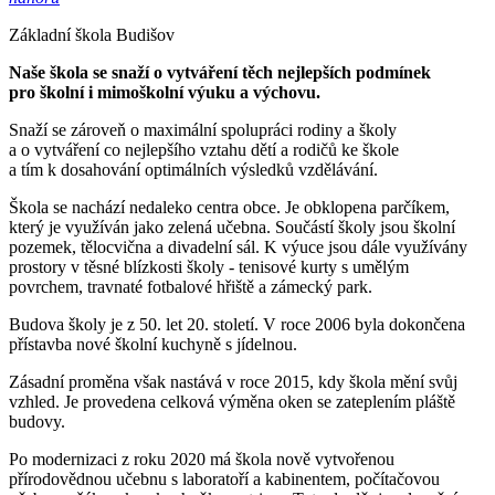
Základní škola Budišov
Naše škola se snaží o vytváření těch nejlepších podmínek
pro školní i mimoškolní výuku a výchovu.
Snaží se zároveň o maximální spolupráci rodiny a školy
a o vytváření co nejlepšího vztahu dětí a rodičů ke škole
a tím k dosahování optimálních výsledků vzdělávání.
Škola se nachází nedaleko centra obce. Je obklopena parčíkem,
který je využíván jako zelená učebna. Součástí školy jsou školní
pozemek, tělocvična a divadelní sál. K výuce jsou dále využívány
prostory v těsné blízkosti školy - tenisové kurty s umělým
povrchem, travnaté fotbalové hřiště a zámecký park.
Budova školy je z 50. let 20. století. V roce 2006 byla dokončena
přístavba nové školní kuchyně s jídelnou.
Zásadní proměna však nastává v roce 2015, kdy škola mění svůj
vzhled. Je provedena celková výměna oken se zateplením pláště
budovy.
Po modernizaci z roku 2020 má škola nově vytvořenou
přírodovědnou učebnu s laboratoří a kabinentem, počítačovou