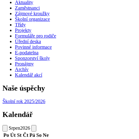
Aktuality
Zaměstnanci
Zájmové kroužky
Školní organizace
Třídy
Projekty
Formuláře pro rodiče
Úřední deska
Povinné informace
E-podatelna
Sponzorství školy
Pronájmy
Archív
Kalendář akcí
Naše úspěchy
Školní rok 2025/2026
Kalendář
Srpen
2026
Po
Út
St
Čt
Pá
So
Ne