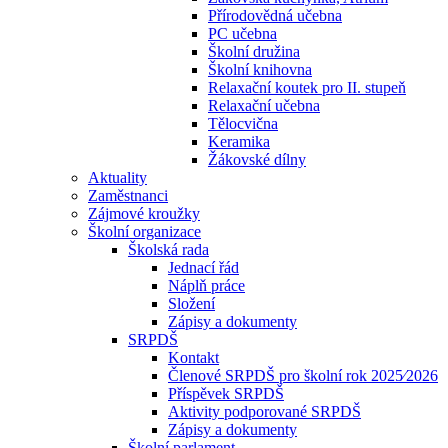
Přírodovědná učebna
PC učebna
Školní družina
Školní knihovna
Relaxační koutek pro II. stupeň
Relaxační učebna
Tělocvična
Keramika
Žákovské dílny
Aktuality
Zaměstnanci
Zájmové kroužky
Školní organizace
Školská rada
Jednací řád
Náplň práce
Složení
Zápisy a dokumenty
SRPDŠ
Kontakt
Členové SRPDŠ pro školní rok 2025⁄2026
Příspěvek SRPDŠ
Aktivity podporované SRPDŠ
Zápisy a dokumenty
Školní parlament