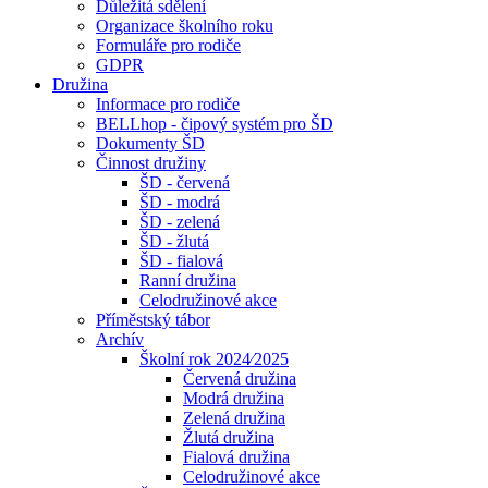
Důležitá sdělení
Organizace školního roku
Formuláře pro rodiče
GDPR
Družina
Informace pro rodiče
BELLhop - čipový systém pro ŠD
Dokumenty ŠD
Činnost družiny
ŠD - červená
ŠD - modrá
ŠD - zelená
ŠD - žlutá
ŠD - fialová
Ranní družina
Celodružinové akce
Příměstský tábor
Archív
Školní rok 2024⁄2025
Červená družina
Modrá družina
Zelená družina
Žlutá družina
Fialová družina
Celodružinové akce