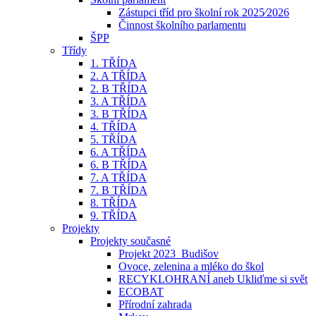
Zástupci tříd pro školní rok 2025⁄2026
Činnost školního parlamentu
ŠPP
Třídy
1. TŘÍDA
2. A TŘÍDA
2. B TŘÍDA
3. A TŘÍDA
3. B TŘÍDA
4. TŘÍDA
5. TŘÍDA
6. A TŘÍDA
6. B TŘÍDA
7. A TŘÍDA
7. B TŘÍDA
8. TŘÍDA
9. TŘÍDA
Projekty
Projekty současné
Projekt 2023_Budišov
Ovoce, zelenina a mléko do škol
RECYKLOHRANÍ aneb Ukliďme si svět
ECOBAT
Přírodní zahrada