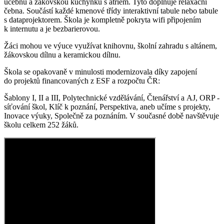
učebnu a žákovskou kuchyňku s atriem. Tyto doplňuje relaxační
čebna. Součástí každé kmenové třídy interaktivní tabule nebo tabule
s dataprojektorem. Škola je kompletně pokryta wifi připojením
k internutu a je bezbarierovou.
Žáci mohou ve výuce využívat knihovnu, školní zahradu s altánem,
žákovskou dílnu a keramickou dílnu.
Škola se opakovaně v minulosti modernizovala díky zapojení
do projektů financovaných z ESF a rozpočtu ČR:
Šablony I, II a III, Polytechnické vzdělávání, Čtenářství a AJ, ORP -
síťování škol, Klíč k poznání, Perspektiva, aneb učíme s projekty,
Inovace výuky, Společně za poznáním. V současné době navštěvuje
školu celkem 252 žáků.