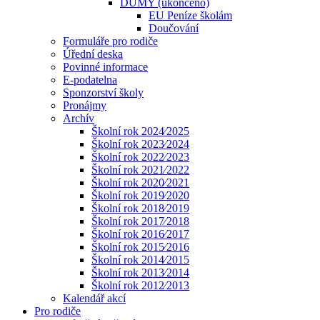
DUMY (ukončeno)
EU Peníze školám
Doučování
Formuláře pro rodiče
Úřední deska
Povinné informace
E-podatelna
Sponzorství školy
Pronájmy
Archív
Školní rok 2024⁄2025
Školní rok 2023⁄2024
Školní rok 2022⁄2023
Školní rok 2021⁄2022
Školní rok 2020⁄2021
Školní rok 2019⁄2020
Školní rok 2018⁄2019
Školní rok 2017⁄2018
Školní rok 2016⁄2017
Školní rok 2015⁄2016
Školní rok 2014⁄2015
Školní rok 2013⁄2014
Školní rok 2012⁄2013
Kalendář akcí
Pro rodiče