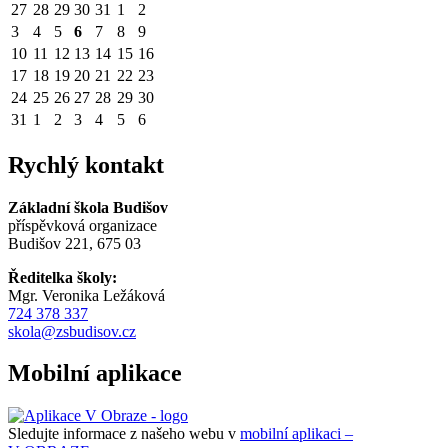
27
28
29
30
31
1
2
3
4
5
6
7
8
9
10
11
12
13
14
15
16
17
18
19
20
21
22
23
24
25
26
27
28
29
30
31
1
2
3
4
5
6
Rychlý kontakt
Základní škola Budišov
příspěvková organizace
Budišov 221, 675 03
Ředitelka školy:
Mgr. Veronika Ležáková
724 378 337
skola@zsbudisov.cz
Mobilní aplikace
Sledujte informace z našeho webu v
mobilní aplikaci –