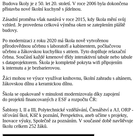
Budova školy je z 50. let 20. století. V roce 2006 byla dokončena
přístavba nové školní kuchyně s jídelnou.
Zásadní proměna však nastává v roce 2015, kdy škola mění svůj
vzhled. Je provedena celková výměna oken se zateplením pláště
budovy.
Po modernizaci z roku 2020 má škola nově vytvořenou
přírodovědnou učebnu s laboratoří a kabinentem, počítačovou
učebnu a žákovskou kuchyňku s atriem. Tyto doplňuje relaxační
čebna. Součástí každé kmenové třídy interaktivní tabule nebo tabule
s dataprojektorem. Škola je kompletně pokryta wifi připojením
k internutu a je bezbarierovou.
Žáci mohou ve výuce využívat knihovnu, školní zahradu s altánem,
žákovskou dílnu a keramickou dílnu.
Škola se opakovaně v minulosti modernizovala díky zapojení
do projektů financovaných z ESF a rozpočtu ČR:
Šablony I, II a III, Polytechnické vzdělávání, Čtenářství a AJ, ORP -
síťování škol, Klíč k poznání, Perspektiva, aneb učíme s projekty,
Inovace výuky, Společně za poznáním. V současné době navštěvuje
školu celkem 252 žáků.