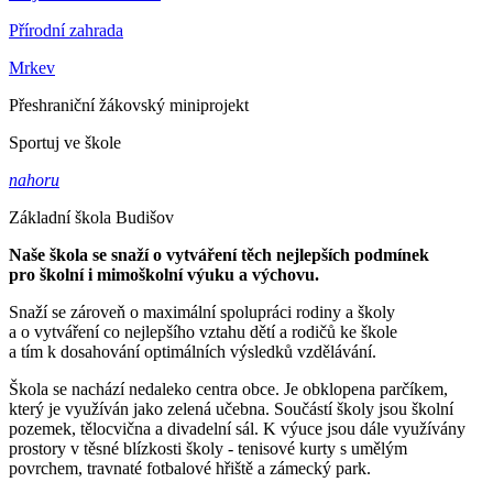
Přírodní zahrada
Mrkev
Přeshraniční žákovský miniprojekt
Sportuj ve škole
nahoru
Základní škola Budišov
Naše škola se snaží o vytváření těch nejlepších podmínek
pro školní i mimoškolní výuku a výchovu.
Snaží se zároveň o maximální spolupráci rodiny a školy
a o vytváření co nejlepšího vztahu dětí a rodičů ke škole
a tím k dosahování optimálních výsledků vzdělávání.
Škola se nachází nedaleko centra obce. Je obklopena parčíkem,
který je využíván jako zelená učebna. Součástí školy jsou školní
pozemek, tělocvična a divadelní sál. K výuce jsou dále využívány
prostory v těsné blízkosti školy - tenisové kurty s umělým
povrchem, travnaté fotbalové hřiště a zámecký park.