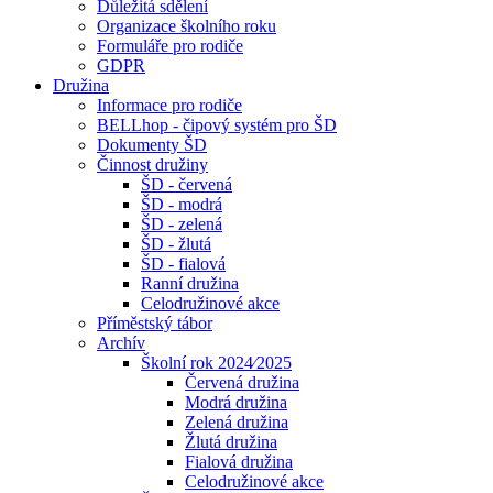
Důležitá sdělení
Organizace školního roku
Formuláře pro rodiče
GDPR
Družina
Informace pro rodiče
BELLhop - čipový systém pro ŠD
Dokumenty ŠD
Činnost družiny
ŠD - červená
ŠD - modrá
ŠD - zelená
ŠD - žlutá
ŠD - fialová
Ranní družina
Celodružinové akce
Příměstský tábor
Archív
Školní rok 2024⁄2025
Červená družina
Modrá družina
Zelená družina
Žlutá družina
Fialová družina
Celodružinové akce