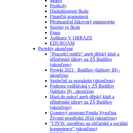
Mrkev
Proškoly
Digitalizujeme školu
Finanční gramotnost
Přeshraniční žákovský miniprojekt
Sportuj ve škole
Fraus
Aplikace V OBRAZE
EDUROAM
Projekty ukončené
"Pracující rodiče" aneb dětský klub a
příměstské tábory na ZŠ Budišov
(ukončeno)
Projekt 2021_ Budišov (šablony III) -
ukončeno
Společně za poznáním (ukončeno)
Podpora vzdělávání v ZŠ Budišov
(šablony II) - ukončeno
Hurá do práce! aneb dětský klub a
příměstské tábory na ZŠ Budišov
(ukončeno)
Grantový program Fondu Vysočina
Životní prostřední 2016 (ukončeno)
"CIVIS: zaostřeno na občanské a sociální
kompetence" (ukončeno)