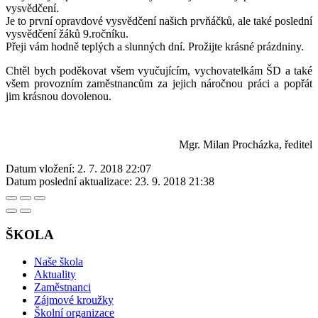
vysvědčení.
Je to první opravdové vysvědčení našich prvňáčků, ale také poslední
vysvědčení žáků 9.ročníku.
Přeji vám hodně teplých a slunných dní. Prožijte krásné prázdniny.
Chtěl bych poděkovat všem vyučujícím, vychovatelkám ŠD a také
všem provozním zaměstnancům za jejich náročnou práci a popřát
jim krásnou dovolenou.
Mgr. Milan Procházka, ředitel
Datum vložení:
2. 7. 2018 22:07
Datum poslední aktualizace:
23. 9. 2018 21:38
ŠKOLA
Naše škola
Aktuality
Zaměstnanci
Zájmové kroužky
Školní organizace