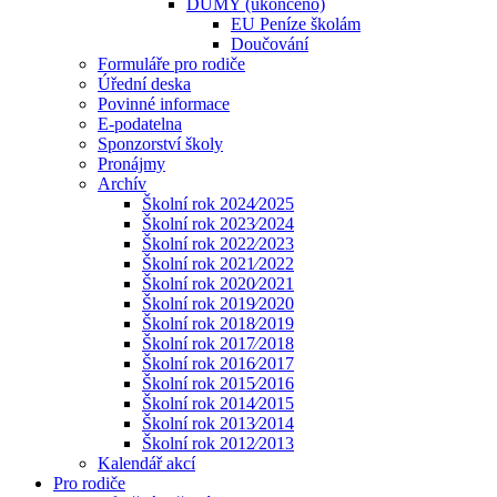
DUMY (ukončeno)
EU Peníze školám
Doučování
Formuláře pro rodiče
Úřední deska
Povinné informace
E-podatelna
Sponzorství školy
Pronájmy
Archív
Školní rok 2024⁄2025
Školní rok 2023⁄2024
Školní rok 2022⁄2023
Školní rok 2021⁄2022
Školní rok 2020⁄2021
Školní rok 2019⁄2020
Školní rok 2018⁄2019
Školní rok 2017⁄2018
Školní rok 2016⁄2017
Školní rok 2015⁄2016
Školní rok 2014⁄2015
Školní rok 2013⁄2014
Školní rok 2012⁄2013
Kalendář akcí
Pro rodiče