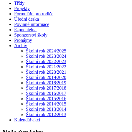
Třídy
Projekty
Formuláře pro rodiče
Úřední deska
Povinné informace
E-podatelna
Sponzorství školy
Pronájmy
Archív
Školní rok 2024⁄2025
Školní rok 2023⁄2024
Školní rok 2022⁄2023
Školní rok 2021⁄2022
Školní rok 2020⁄2021
Školní rok 2019⁄2020
Školní rok 2018⁄2019
Školní rok 2017⁄2018
Školní rok 2016⁄2017
Školní rok 2015⁄2016
Školní rok 2014⁄2015
Školní rok 2013⁄2014
Školní rok 2012⁄2013
Kalendář akcí