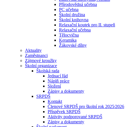
Přírodovědná učebna
PC učebna
Školní družina
Školní knihovna
Relaxační koutek pro II. stupeň
Relaxační učebna
Tělocvična
Keramika
Žákovské dílny
Aktuality
Zaměstnanci
Zájmové kroužky
Školní organizace
Školská rada
Jednací řád
Náplň práce
Složení
Zápisy a dokumenty
SRPDŠ
Kontakt
Členové SRPDŠ pro školní rok 2025⁄2026
Příspěvek SRPDŠ
Aktivity podporované SRPDŠ
Zápisy a dokumenty
Školní parlament