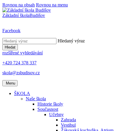
Rovnou na obsah
Rovnou na menu
Základní škola
Budišov
Facebook
Hledaný výraz
Hledat
rozšířené vyhledávání
+420 724 378 337
skola@zsbudisov.cz
Menu
ŠKOLA
Naše škola
Historie školy
Současnost
Učebny
Zahrada
Vestibul
Žákovská kuchyňka, Atrium