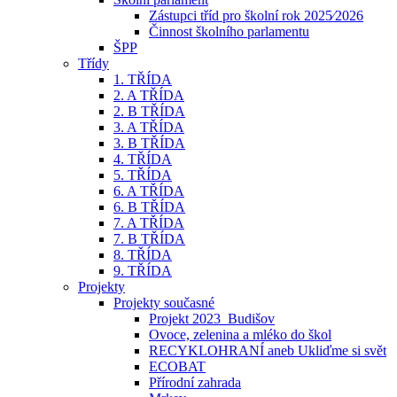
Zástupci tříd pro školní rok 2025⁄2026
Činnost školního parlamentu
ŠPP
Třídy
1. TŘÍDA
2. A TŘÍDA
2. B TŘÍDA
3. A TŘÍDA
3. B TŘÍDA
4. TŘÍDA
5. TŘÍDA
6. A TŘÍDA
6. B TŘÍDA
7. A TŘÍDA
7. B TŘÍDA
8. TŘÍDA
9. TŘÍDA
Projekty
Projekty současné
Projekt 2023_Budišov
Ovoce, zelenina a mléko do škol
RECYKLOHRANÍ aneb Ukliďme si svět
ECOBAT
Přírodní zahrada