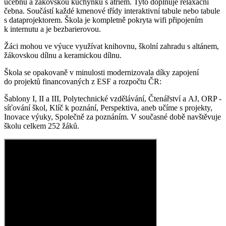
učebnu a žákovskou kuchyňku s atriem. Tyto doplňuje relaxační
čebna. Součástí každé kmenové třídy interaktivní tabule nebo tabule
s dataprojektorem. Škola je kompletně pokryta wifi připojením
k internutu a je bezbarierovou.
Žáci mohou ve výuce využívat knihovnu, školní zahradu s altánem,
žákovskou dílnu a keramickou dílnu.
Škola se opakovaně v minulosti modernizovala díky zapojení
do projektů financovaných z ESF a rozpočtu ČR:
Šablony I, II a III, Polytechnické vzdělávání, Čtenářství a AJ, ORP -
síťování škol, Klíč k poznání, Perspektiva, aneb učíme s projekty,
Inovace výuky, Společně za poznáním. V současné době navštěvuje
školu celkem 252 žáků.