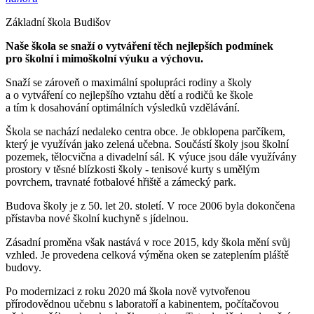
Základní škola Budišov
Naše škola se snaží o vytváření těch nejlepších podmínek
pro školní i mimoškolní výuku a výchovu.
Snaží se zároveň o maximální spolupráci rodiny a školy
a o vytváření co nejlepšího vztahu dětí a rodičů ke škole
a tím k dosahování optimálních výsledků vzdělávání.
Škola se nachází nedaleko centra obce. Je obklopena parčíkem,
který je využíván jako zelená učebna. Součástí školy jsou školní
pozemek, tělocvična a divadelní sál. K výuce jsou dále využívány
prostory v těsné blízkosti školy - tenisové kurty s umělým
povrchem, travnaté fotbalové hřiště a zámecký park.
Budova školy je z 50. let 20. století. V roce 2006 byla dokončena
přístavba nové školní kuchyně s jídelnou.
Zásadní proměna však nastává v roce 2015, kdy škola mění svůj
vzhled. Je provedena celková výměna oken se zateplením pláště
budovy.
Po modernizaci z roku 2020 má škola nově vytvořenou
přírodovědnou učebnu s laboratoří a kabinentem, počítačovou