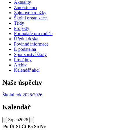
Aktuality
Zaměstnanci
Zájmové kroužky
Školní organizace
Třídy
Projekty
Formuláře pro rodiče
Úřední deska
Povinné informace
E-podatelna
Sponzorství školy
Pronájmy
Archív
Kalendář akcí
Naše úspěchy
Školní rok 2025/2026
Kalendář
Srpen
2026
Po
Út
St
Čt
Pá
So
Ne