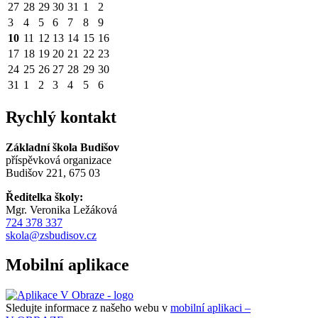
27
28
29
30
31
1
2
3
4
5
6
7
8
9
10
11
12
13
14
15
16
17
18
19
20
21
22
23
24
25
26
27
28
29
30
31
1
2
3
4
5
6
Rychlý kontakt
Základní škola Budišov
příspěvková organizace
Budišov 221, 675 03
Ředitelka školy:
Mgr. Veronika Ležáková
724 378 337
skola@zsbudisov.cz
Mobilní aplikace
Sledujte informace z našeho webu v
mobilní aplikaci –