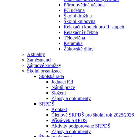
Přírodovědná učebna
PC učebna
Školní družina
Školní knihovna
Relaxační koutek pro II. stupeň
Relaxační učebna
Tělocvična
Keramika
Žákovské dílny
Aktuality
Zaměstnanci
Zájmové kroužky
Školní organizace
Školská rada
Jednací řád
Náplň práce
Složení
Zápisy a dokumenty
SRPDŠ
Kontakt
Členové SRPDŠ pro školní rok 2025⁄2026
Příspěvek SRPDŠ
Aktivity podporované SRPDŠ
Zápisy a dokumenty
Školní parlament