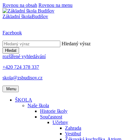
Rovnou na obsah
Rovnou na menu
Základní škola
Budišov
Facebook
Hledaný výraz
Hledat
rozšířené vyhledávání
+420 724 378 337
skola@zsbudisov.cz
Menu
ŠKOLA
Naše škola
Historie školy
Současnost
Učebny
Zahrada
Vestibul
Žákovská kuchyňka, Atrium