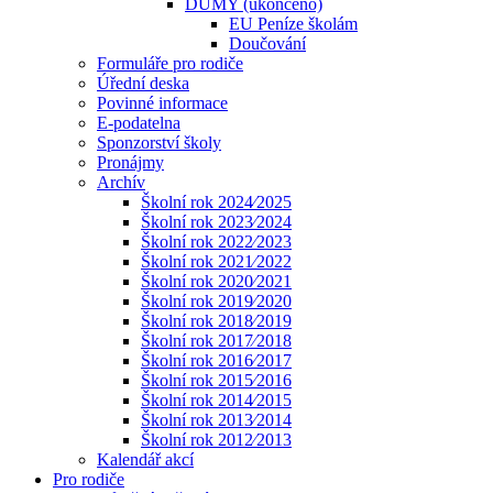
DUMY (ukončeno)
EU Peníze školám
Doučování
Formuláře pro rodiče
Úřední deska
Povinné informace
E-podatelna
Sponzorství školy
Pronájmy
Archív
Školní rok 2024⁄2025
Školní rok 2023⁄2024
Školní rok 2022⁄2023
Školní rok 2021⁄2022
Školní rok 2020⁄2021
Školní rok 2019⁄2020
Školní rok 2018⁄2019
Školní rok 2017⁄2018
Školní rok 2016⁄2017
Školní rok 2015⁄2016
Školní rok 2014⁄2015
Školní rok 2013⁄2014
Školní rok 2012⁄2013
Kalendář akcí
Pro rodiče