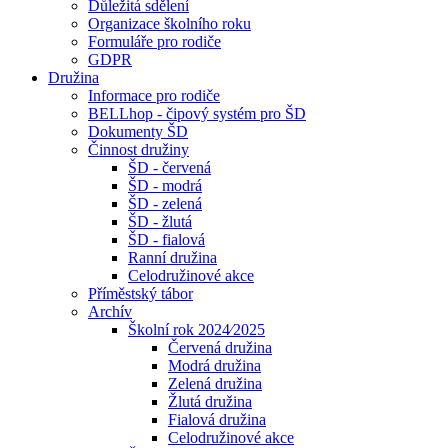
Důležitá sdělení
Organizace školního roku
Formuláře pro rodiče
GDPR
Družina
Informace pro rodiče
BELLhop - čipový systém pro ŠD
Dokumenty ŠD
Činnost družiny
ŠD - červená
ŠD - modrá
ŠD - zelená
ŠD - žlutá
ŠD - fialová
Ranní družina
Celodružinové akce
Příměstský tábor
Archív
Školní rok 2024⁄2025
Červená družina
Modrá družina
Zelená družina
Žlutá družina
Fialová družina
Celodružinové akce