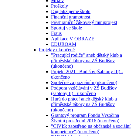
Mrkev
Proškoly
Digitalizujeme školu
Finanční gramotnost
Přeshraniční žákovský miniprojekt
Sportuj ve škole
Fraus
Aplikace V OBRAZE
EDUROAM
Projekty ukončené
"Pracující rodiče" aneb dětský klub a
příměstské tábory na ZŠ Budišov
(ukončeno)
Projekt 2021_ Budišov (šablony III) -
ukončeno
Společně za poznáním (ukončeno)
Podpora vzdělávání v ZŠ Budišov
(šablony II) - ukončeno
Hurá do práce! aneb dětský klub a
příměstské tábory na ZŠ Budišov
(ukončeno)
Grantový program Fondu Vysočina
Životní prostřední 2016 (ukončeno)
"CIVIS: zaostřeno na občanské a sociální
kompetence" (ukončeno)