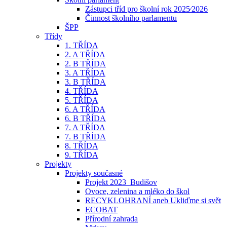
Zástupci tříd pro školní rok 2025⁄2026
Činnost školního parlamentu
ŠPP
Třídy
1. TŘÍDA
2. A TŘÍDA
2. B TŘÍDA
3. A TŘÍDA
3. B TŘÍDA
4. TŘÍDA
5. TŘÍDA
6. A TŘÍDA
6. B TŘÍDA
7. A TŘÍDA
7. B TŘÍDA
8. TŘÍDA
9. TŘÍDA
Projekty
Projekty současné
Projekt 2023_Budišov
Ovoce, zelenina a mléko do škol
RECYKLOHRANÍ aneb Ukliďme si svět
ECOBAT
Přírodní zahrada