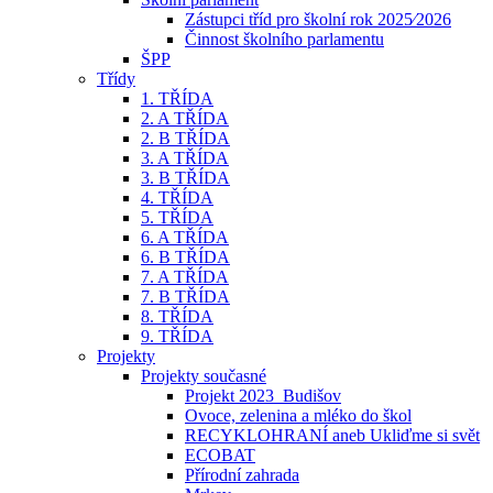
Zástupci tříd pro školní rok 2025⁄2026
Činnost školního parlamentu
ŠPP
Třídy
1. TŘÍDA
2. A TŘÍDA
2. B TŘÍDA
3. A TŘÍDA
3. B TŘÍDA
4. TŘÍDA
5. TŘÍDA
6. A TŘÍDA
6. B TŘÍDA
7. A TŘÍDA
7. B TŘÍDA
8. TŘÍDA
9. TŘÍDA
Projekty
Projekty současné
Projekt 2023_Budišov
Ovoce, zelenina a mléko do škol
RECYKLOHRANÍ aneb Ukliďme si svět
ECOBAT
Přírodní zahrada