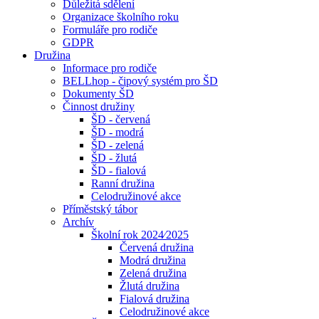
Důležitá sdělení
Organizace školního roku
Formuláře pro rodiče
GDPR
Družina
Informace pro rodiče
BELLhop - čipový systém pro ŠD
Dokumenty ŠD
Činnost družiny
ŠD - červená
ŠD - modrá
ŠD - zelená
ŠD - žlutá
ŠD - fialová
Ranní družina
Celodružinové akce
Příměstský tábor
Archív
Školní rok 2024⁄2025
Červená družina
Modrá družina
Zelená družina
Žlutá družina
Fialová družina
Celodružinové akce