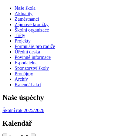
Naše škola
Aktuality
Zaměstnanci
Zájmové kroužky
Školní organizace
Třídy
Projekty
Formuláře pro rodiče
Úřední deska
Povinné informace
E-podatelna
Sponzorství školy
Pronájmy
Archív
Kalendář akcí
Naše úspěchy
Školní rok 2025/2026
Kalendář