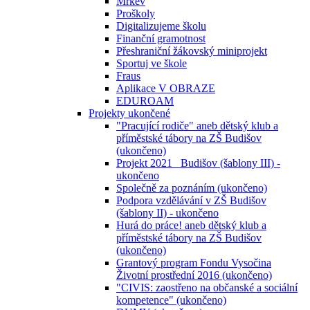
Mrkev
Proškoly
Digitalizujeme školu
Finanční gramotnost
Přeshraniční žákovský miniprojekt
Sportuj ve škole
Fraus
Aplikace V OBRAZE
EDUROAM
Projekty ukončené
"Pracující rodiče" aneb dětský klub a
příměstské tábory na ZŠ Budišov
(ukončeno)
Projekt 2021_ Budišov (šablony III) -
ukončeno
Společně za poznáním (ukončeno)
Podpora vzdělávání v ZŠ Budišov
(šablony II) - ukončeno
Hurá do práce! aneb dětský klub a
příměstské tábory na ZŠ Budišov
(ukončeno)
Grantový program Fondu Vysočina
Životní prostřední 2016 (ukončeno)
"CIVIS: zaostřeno na občanské a sociální
kompetence" (ukončeno)