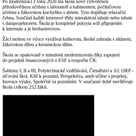
Po modernizaci z roku 2020 má škola nově vytvořenou
přírodovědnou učebnu s laboratoří a kabinentem, počítačovou
učebnu a žákovskou kuchyňku s atriem. Tyto doplňuje relaxační
čebna. Součástí každé kmenové třídy interaktivní tabule nebo tabule
s dataprojektorem. Škola je kompletně pokryta wifi připojením
k internutu a je bezbarierovou.
Žáci mohou ve výuce využívat knihovnu, školní zahradu s altánem,
žákovskou dílnu a keramickou dílnu.
Škola se opakovaně v minulosti modernizovala díky zapojení
do projektů financovaných z ESF a rozpočtu ČR:
Šablony I, II a III, Polytechnické vzdělávání, Čtenářství a AJ, ORP -
síťování škol, Klíč k poznání, Perspektiva, aneb učíme s projekty,
Inovace výuky, Společně za poznáním. V současné době navštěvuje
školu celkem 252 žáků.