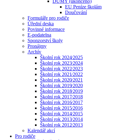
DUMY (ukončeno)
EU Peníze školám
Doučování
Formuláře pro rodiče
Úřední deska
Povinné informace
E-podatelna
Sponzorství školy
Pronájmy
Archív
Školní rok 2024⁄2025
Školní rok 2023⁄2024
Školní rok 2022⁄2023
Školní rok 2021⁄2022
Školní rok 2020⁄2021
Školní rok 2019⁄2020
Školní rok 2018⁄2019
Školní rok 2017⁄2018
Školní rok 2016⁄2017
Školní rok 2015⁄2016
Školní rok 2014⁄2015
Školní rok 2013⁄2014
Školní rok 2012⁄2013
Kalendář akcí
Pro rodiče