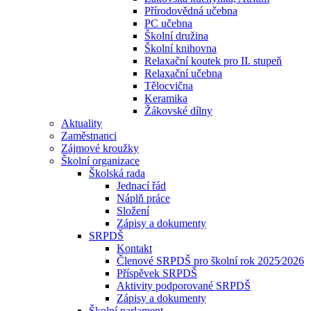
Přírodovědná učebna
PC učebna
Školní družina
Školní knihovna
Relaxační koutek pro II. stupeň
Relaxační učebna
Tělocvična
Keramika
Žákovské dílny
Aktuality
Zaměstnanci
Zájmové kroužky
Školní organizace
Školská rada
Jednací řád
Náplň práce
Složení
Zápisy a dokumenty
SRPDŠ
Kontakt
Členové SRPDŠ pro školní rok 2025⁄2026
Příspěvek SRPDŠ
Aktivity podporované SRPDŠ
Zápisy a dokumenty
Školní parlament