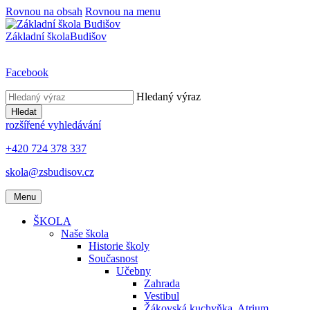
Rovnou na obsah
Rovnou na menu
Základní škola
Budišov
Facebook
Hledaný výraz
Hledat
rozšířené vyhledávání
+420 724 378 337
skola@zsbudisov.cz
Menu
ŠKOLA
Naše škola
Historie školy
Současnost
Učebny
Zahrada
Vestibul
Žákovská kuchyňka, Atrium