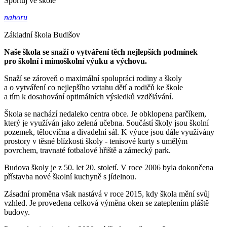
Sportuj ve škole
nahoru
Základní škola Budišov
Naše škola se snaží o vytváření těch nejlepších podmínek
pro školní i mimoškolní výuku a výchovu.
Snaží se zároveň o maximální spolupráci rodiny a školy
a o vytváření co nejlepšího vztahu dětí a rodičů ke škole
a tím k dosahování optimálních výsledků vzdělávání.
Škola se nachází nedaleko centra obce. Je obklopena parčíkem,
který je využíván jako zelená učebna. Součástí školy jsou školní
pozemek, tělocvična a divadelní sál. K výuce jsou dále využívány
prostory v těsné blízkosti školy - tenisové kurty s umělým
povrchem, travnaté fotbalové hřiště a zámecký park.
Budova školy je z 50. let 20. století. V roce 2006 byla dokončena
přístavba nové školní kuchyně s jídelnou.
Zásadní proměna však nastává v roce 2015, kdy škola mění svůj
vzhled. Je provedena celková výměna oken se zateplením pláště
budovy.