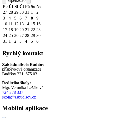
Srpen
2026
Po
Út
St
Čt
Pá
So
Ne
27
28
29
30
31
1
2
3
4
5
6
7
8
9
10
11
12
13
14
15
16
17
18
19
20
21
22
23
24
25
26
27
28
29
30
31
1
2
3
4
5
6
Rychlý kontakt
Základní škola Budišov
příspěvková organizace
Budišov 221, 675 03
Ředitelka školy:
Mgr. Veronika Ležáková
724 378 337
skola@zsbudisov.cz
Mobilní aplikace