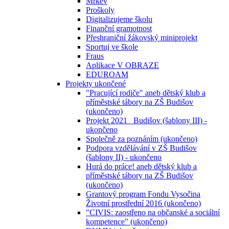
Mrkev
Proškoly
Digitalizujeme školu
Finanční gramotnost
Přeshraniční žákovský miniprojekt
Sportuj ve škole
Fraus
Aplikace V OBRAZE
EDUROAM
Projekty ukončené
"Pracující rodiče" aneb dětský klub a
příměstské tábory na ZŠ Budišov
(ukončeno)
Projekt 2021_ Budišov (šablony III) -
ukončeno
Společně za poznáním (ukončeno)
Podpora vzdělávání v ZŠ Budišov
(šablony II) - ukončeno
Hurá do práce! aneb dětský klub a
příměstské tábory na ZŠ Budišov
(ukončeno)
Grantový program Fondu Vysočina
Životní prostřední 2016 (ukončeno)
"CIVIS: zaostřeno na občanské a sociální
kompetence" (ukončeno)