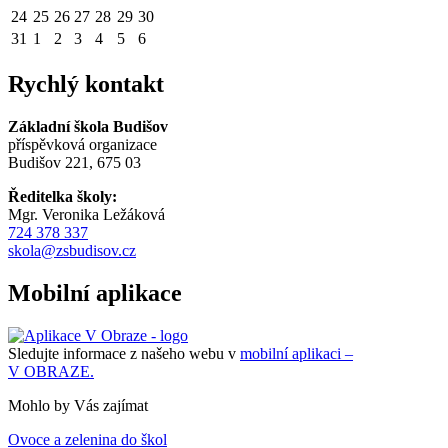
24
25
26
27
28
29
30
31
1
2
3
4
5
6
Rychlý kontakt
Základní škola Budišov
příspěvková organizace
Budišov 221, 675 03
Ředitelka školy:
Mgr. Veronika Ležáková
724 378 337
skola@zsbudisov.cz
Mobilní aplikace
Sledujte informace z našeho webu v
mobilní aplikaci –
V OBRAZE.
Mohlo by Vás zajímat
Ovoce a zelenina do škol