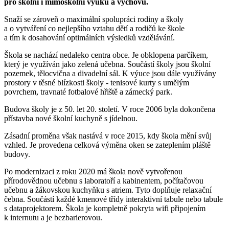
pro školní i mimoškolní výuku a výchovu.
Snaží se zároveň o maximální spolupráci rodiny a školy
a o vytváření co nejlepšího vztahu dětí a rodičů ke škole
a tím k dosahování optimálních výsledků vzdělávání.
Škola se nachází nedaleko centra obce. Je obklopena parčíkem,
který je využíván jako zelená učebna. Součástí školy jsou školní
pozemek, tělocvična a divadelní sál. K výuce jsou dále využívány
prostory v těsné blízkosti školy - tenisové kurty s umělým
povrchem, travnaté fotbalové hřiště a zámecký park.
Budova školy je z 50. let 20. století. V roce 2006 byla dokončena
přístavba nové školní kuchyně s jídelnou.
Zásadní proměna však nastává v roce 2015, kdy škola mění svůj
vzhled. Je provedena celková výměna oken se zateplením pláště
budovy.
Po modernizaci z roku 2020 má škola nově vytvořenou
přírodovědnou učebnu s laboratoří a kabinentem, počítačovou
učebnu a žákovskou kuchyňku s atriem. Tyto doplňuje relaxační
čebna. Součástí každé kmenové třídy interaktivní tabule nebo tabule
s dataprojektorem. Škola je kompletně pokryta wifi připojením
k internutu a je bezbarierovou.