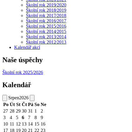
Školní rok 2019⁄2020
Školní rok 2018⁄2019
Školní rok 2017⁄2018
Školní rok 2016⁄2017
Školní rok 2015⁄2016
Školní rok 2014⁄2015
Školní rok 2013⁄2014
Školní rok 2012⁄2013
Kalendář akcí
Naše úspěchy
Školní rok 2025/2026
Kalendář
Srpen
2026
Po
Út
St
Čt
Pá
So
Ne
27
28
29
30
31
1
2
3
4
5
6
7
8
9
10
11
12
13
14
15
16
17
18
19
20
21
22
23