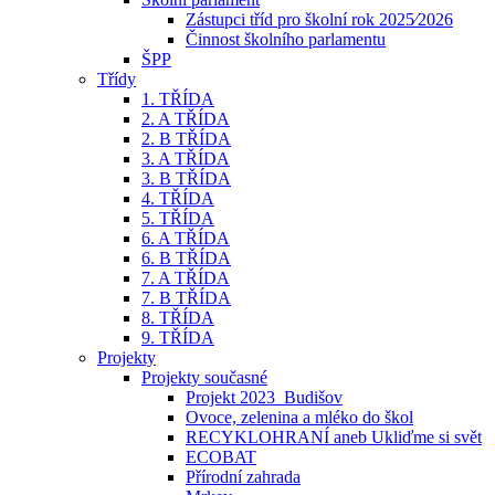
Zástupci tříd pro školní rok 2025⁄2026
Činnost školního parlamentu
ŠPP
Třídy
1. TŘÍDA
2. A TŘÍDA
2. B TŘÍDA
3. A TŘÍDA
3. B TŘÍDA
4. TŘÍDA
5. TŘÍDA
6. A TŘÍDA
6. B TŘÍDA
7. A TŘÍDA
7. B TŘÍDA
8. TŘÍDA
9. TŘÍDA
Projekty
Projekty současné
Projekt 2023_Budišov
Ovoce, zelenina a mléko do škol
RECYKLOHRANÍ aneb Ukliďme si svět
ECOBAT
Přírodní zahrada