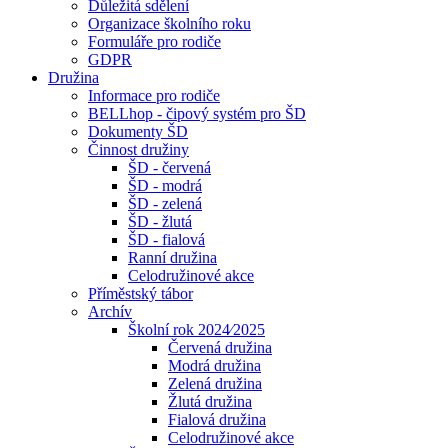
Důležitá sdělení
Organizace školního roku
Formuláře pro rodiče
GDPR
Družina
Informace pro rodiče
BELLhop - čipový systém pro ŠD
Dokumenty ŠD
Činnost družiny
ŠD - červená
ŠD - modrá
ŠD - zelená
ŠD - žlutá
ŠD - fialová
Ranní družina
Celodružinové akce
Příměstský tábor
Archív
Školní rok 2024⁄2025
Červená družina
Modrá družina
Zelená družina
Žlutá družina
Fialová družina
Celodružinové akce