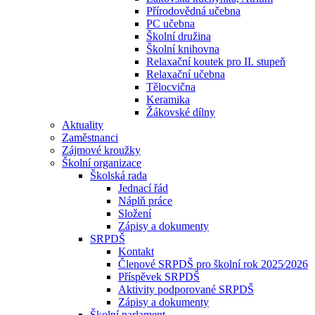
Přírodovědná učebna
PC učebna
Školní družina
Školní knihovna
Relaxační koutek pro II. stupeň
Relaxační učebna
Tělocvična
Keramika
Žákovské dílny
Aktuality
Zaměstnanci
Zájmové kroužky
Školní organizace
Školská rada
Jednací řád
Náplň práce
Složení
Zápisy a dokumenty
SRPDŠ
Kontakt
Členové SRPDŠ pro školní rok 2025⁄2026
Příspěvek SRPDŠ
Aktivity podporované SRPDŠ
Zápisy a dokumenty
Školní parlament