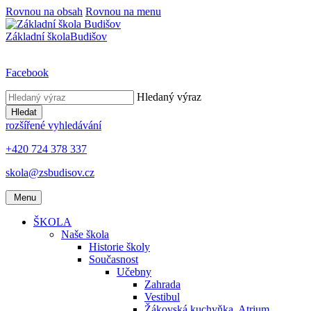
Rovnou na obsah
Rovnou na menu
Základní škola
Budišov
Facebook
Hledaný výraz
Hledat
rozšířené vyhledávání
+420 724 378 337
skola@zsbudisov.cz
Menu
ŠKOLA
Naše škola
Historie školy
Současnost
Učebny
Zahrada
Vestibul
Žákovská kuchyňka, Atrium