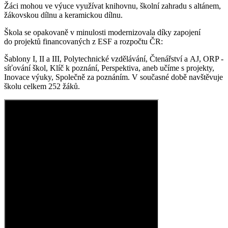
Žáci mohou ve výuce využívat knihovnu, školní zahradu s altánem,
žákovskou dílnu a keramickou dílnu.
Škola se opakovaně v minulosti modernizovala díky zapojení
do projektů financovaných z ESF a rozpočtu ČR:
Šablony I, II a III, Polytechnické vzdělávání, Čtenářství a AJ, ORP -
síťování škol, Klíč k poznání, Perspektiva, aneb učíme s projekty,
Inovace výuky, Společně za poznáním. V současné době navštěvuje
školu celkem 252 žáků.