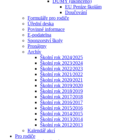
DUMY (ukončeno)
EU Peníze školám
Doučování
Formuláře pro rodiče
Úřední deska
Povinné informace
E-podatelna
Sponzorství školy
Pronájmy
Archív
Školní rok 2024⁄2025
Školní rok 2023⁄2024
Školní rok 2022⁄2023
Školní rok 2021⁄2022
Školní rok 2020⁄2021
Školní rok 2019⁄2020
Školní rok 2018⁄2019
Školní rok 2017⁄2018
Školní rok 2016⁄2017
Školní rok 2015⁄2016
Školní rok 2014⁄2015
Školní rok 2013⁄2014
Školní rok 2012⁄2013
Kalendář akcí
Pro rodiče