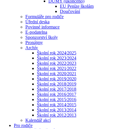
DUMY (ukončeno)
EU Peníze školám
Doučování
Formuláře pro rodiče
Úřední deska
Povinné informace
E-podatelna
Sponzorství školy
Pronájmy
Archív
Školní rok 2024⁄2025
Školní rok 2023⁄2024
Školní rok 2022⁄2023
Školní rok 2021⁄2022
Školní rok 2020⁄2021
Školní rok 2019⁄2020
Školní rok 2018⁄2019
Školní rok 2017⁄2018
Školní rok 2016⁄2017
Školní rok 2015⁄2016
Školní rok 2014⁄2015
Školní rok 2013⁄2014
Školní rok 2012⁄2013
Kalendář akcí
Pro rodiče