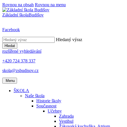
Rovnou na obsah
Rovnou na menu
Základní škola
Budišov
Facebook
Hledaný výraz
Hledat
rozšířené vyhledávání
+420 724 378 337
skola@zsbudisov.cz
Menu
ŠKOLA
Naše škola
Historie školy
Současnost
Učebny
Zahrada
Vestibul
Žákovská kuchyňka, Atrium