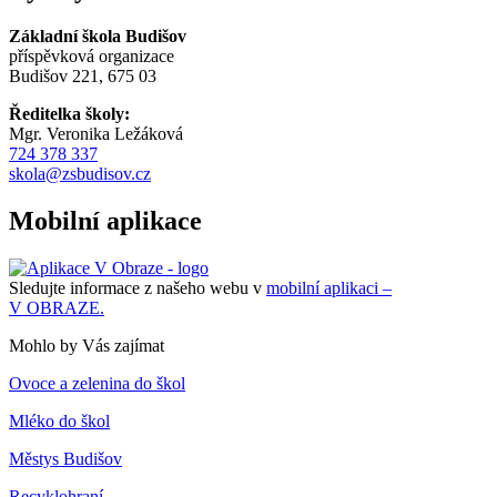
Základní škola Budišov
příspěvková organizace
Budišov 221, 675 03
Ředitelka školy:
Mgr. Veronika Ležáková
724 378 337
skola@zsbudisov.cz
Mobilní aplikace
Sledujte informace z našeho webu v
mobilní aplikaci –
V OBRAZE.
Mohlo by Vás zajímat
Ovoce a zelenina do škol
Mléko do škol
Městys Budišov
Recyklohraní