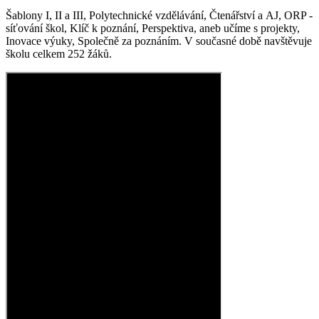
Šablony I, II a III, Polytechnické vzdělávání, Čtenářství a AJ, ORP -
síťování škol, Klíč k poznání, Perspektiva, aneb učíme s projekty,
Inovace výuky, Společně za poznáním. V současné době navštěvuje
školu celkem 252 žáků.