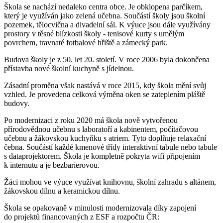
Škola se nachází nedaleko centra obce. Je obklopena parčíkem,
který je využíván jako zelená učebna. Součástí školy jsou školní
pozemek, tělocvična a divadelní sál. K výuce jsou dále využívány
prostory v těsné blízkosti školy - tenisové kurty s umělým
povrchem, travnaté fotbalové hřiště a zámecký park.
Budova školy je z 50. let 20. století. V roce 2006 byla dokončena
přístavba nové školní kuchyně s jídelnou.
Zásadní proměna však nastává v roce 2015, kdy škola mění svůj
vzhled. Je provedena celková výměna oken se zateplením pláště
budovy.
Po modernizaci z roku 2020 má škola nově vytvořenou
přírodovědnou učebnu s laboratoří a kabinentem, počítačovou
učebnu a žákovskou kuchyňku s atriem. Tyto doplňuje relaxační
čebna. Součástí každé kmenové třídy interaktivní tabule nebo tabule
s dataprojektorem. Škola je kompletně pokryta wifi připojením
k internutu a je bezbarierovou.
Žáci mohou ve výuce využívat knihovnu, školní zahradu s altánem,
žákovskou dílnu a keramickou dílnu.
Škola se opakovaně v minulosti modernizovala díky zapojení
do projektů financovaných z ESF a rozpočtu ČR: