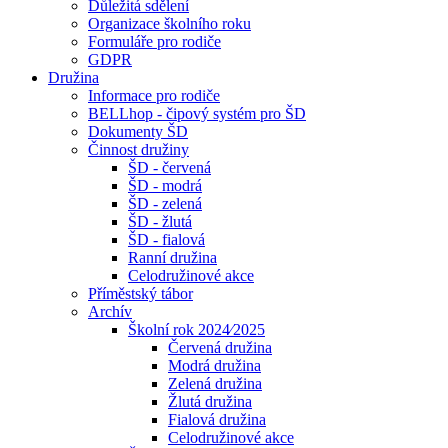
Důležitá sdělení
Organizace školního roku
Formuláře pro rodiče
GDPR
Družina
Informace pro rodiče
BELLhop - čipový systém pro ŠD
Dokumenty ŠD
Činnost družiny
ŠD - červená
ŠD - modrá
ŠD - zelená
ŠD - žlutá
ŠD - fialová
Ranní družina
Celodružinové akce
Příměstský tábor
Archív
Školní rok 2024⁄2025
Červená družina
Modrá družina
Zelená družina
Žlutá družina
Fialová družina
Celodružinové akce