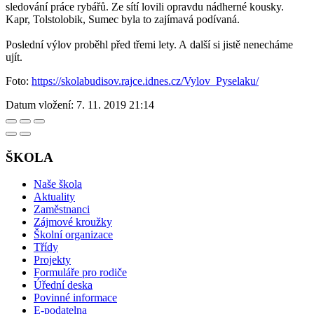
sledování práce rybářů. Ze sítí lovili opravdu nádherné kousky.
Kapr, Tolstolobik, Sumec byla to zajímavá podívaná.
Poslední výlov proběhl před třemi lety. A další si jistě nenecháme
ujít.
Foto:
https://skolabudisov.rajce.idnes.cz/Vylov_Pyselaku/
Datum vložení:
7. 11. 2019 21:14
ŠKOLA
Naše škola
Aktuality
Zaměstnanci
Zájmové kroužky
Školní organizace
Třídy
Projekty
Formuláře pro rodiče
Úřední deska
Povinné informace
E-podatelna