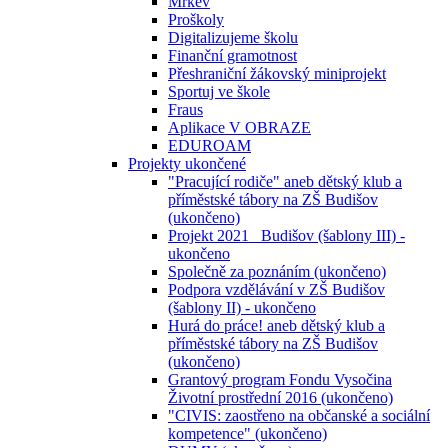
Mrkev
Proškoly
Digitalizujeme školu
Finanční gramotnost
Přeshraniční žákovský miniprojekt
Sportuj ve škole
Fraus
Aplikace V OBRAZE
EDUROAM
Projekty ukončené
"Pracující rodiče" aneb dětský klub a
příměstské tábory na ZŠ Budišov
(ukončeno)
Projekt 2021_ Budišov (šablony III) -
ukončeno
Společně za poznáním (ukončeno)
Podpora vzdělávání v ZŠ Budišov
(šablony II) - ukončeno
Hurá do práce! aneb dětský klub a
příměstské tábory na ZŠ Budišov
(ukončeno)
Grantový program Fondu Vysočina
Životní prostřední 2016 (ukončeno)
"CIVIS: zaostřeno na občanské a sociální
kompetence" (ukončeno)