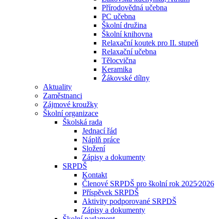
Přírodovědná učebna
PC učebna
Školní družina
Školní knihovna
Relaxační koutek pro II. stupeň
Relaxační učebna
Tělocvična
Keramika
Žákovské dílny
Aktuality
Zaměstnanci
Zájmové kroužky
Školní organizace
Školská rada
Jednací řád
Náplň práce
Složení
Zápisy a dokumenty
SRPDŠ
Kontakt
Členové SRPDŠ pro školní rok 2025⁄2026
Příspěvek SRPDŠ
Aktivity podporované SRPDŠ
Zápisy a dokumenty
Školní parlament