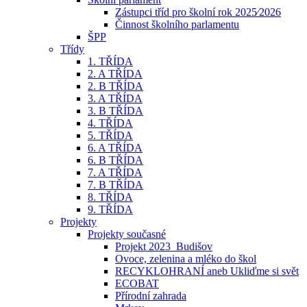
Zástupci tříd pro školní rok 2025⁄2026
Činnost školního parlamentu
ŠPP
Třídy
1. TŘÍDA
2. A TŘÍDA
2. B TŘÍDA
3. A TŘÍDA
3. B TŘÍDA
4. TŘÍDA
5. TŘÍDA
6. A TŘÍDA
6. B TŘÍDA
7. A TŘÍDA
7. B TŘÍDA
8. TŘÍDA
9. TŘÍDA
Projekty
Projekty současné
Projekt 2023_Budišov
Ovoce, zelenina a mléko do škol
RECYKLOHRANÍ aneb Ukliďme si svět
ECOBAT
Přírodní zahrada