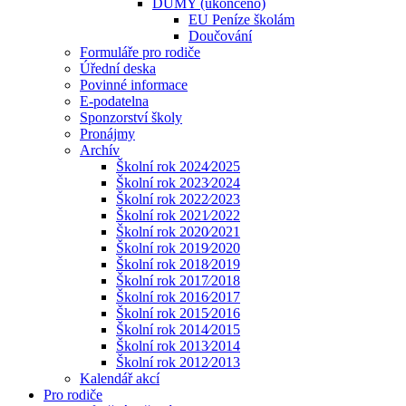
DUMY (ukončeno)
EU Peníze školám
Doučování
Formuláře pro rodiče
Úřední deska
Povinné informace
E-podatelna
Sponzorství školy
Pronájmy
Archív
Školní rok 2024⁄2025
Školní rok 2023⁄2024
Školní rok 2022⁄2023
Školní rok 2021⁄2022
Školní rok 2020⁄2021
Školní rok 2019⁄2020
Školní rok 2018⁄2019
Školní rok 2017⁄2018
Školní rok 2016⁄2017
Školní rok 2015⁄2016
Školní rok 2014⁄2015
Školní rok 2013⁄2014
Školní rok 2012⁄2013
Kalendář akcí
Pro rodiče