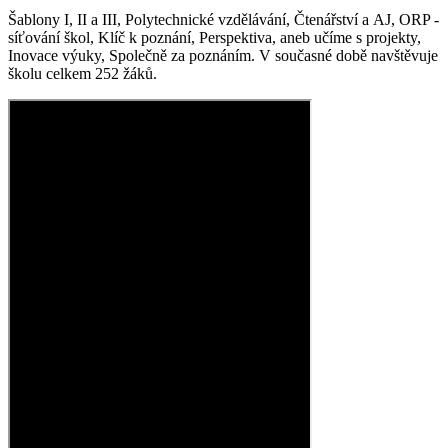
Šablony I, II a III, Polytechnické vzdělávání, Čtenářství a AJ, ORP -
síťování škol, Klíč k poznání, Perspektiva, aneb učíme s projekty,
Inovace výuky, Společně za poznáním. V současné době navštěvuje
školu celkem 252 žáků.