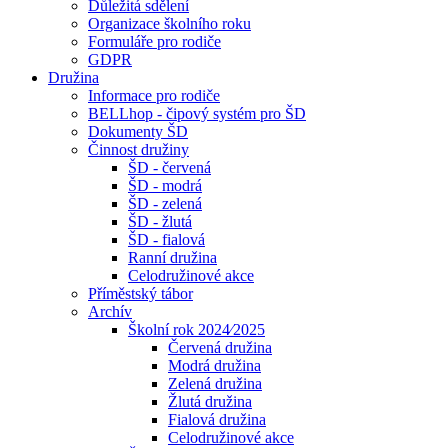
Důležitá sdělení
Organizace školního roku
Formuláře pro rodiče
GDPR
Družina
Informace pro rodiče
BELLhop - čipový systém pro ŠD
Dokumenty ŠD
Činnost družiny
ŠD - červená
ŠD - modrá
ŠD - zelená
ŠD - žlutá
ŠD - fialová
Ranní družina
Celodružinové akce
Příměstský tábor
Archív
Školní rok 2024⁄2025
Červená družina
Modrá družina
Zelená družina
Žlutá družina
Fialová družina
Celodružinové akce