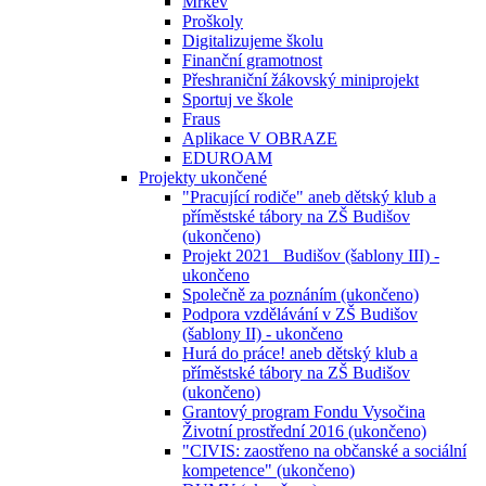
Mrkev
Proškoly
Digitalizujeme školu
Finanční gramotnost
Přeshraniční žákovský miniprojekt
Sportuj ve škole
Fraus
Aplikace V OBRAZE
EDUROAM
Projekty ukončené
"Pracující rodiče" aneb dětský klub a
příměstské tábory na ZŠ Budišov
(ukončeno)
Projekt 2021_ Budišov (šablony III) -
ukončeno
Společně za poznáním (ukončeno)
Podpora vzdělávání v ZŠ Budišov
(šablony II) - ukončeno
Hurá do práce! aneb dětský klub a
příměstské tábory na ZŠ Budišov
(ukončeno)
Grantový program Fondu Vysočina
Životní prostřední 2016 (ukončeno)
"CIVIS: zaostřeno na občanské a sociální
kompetence" (ukončeno)