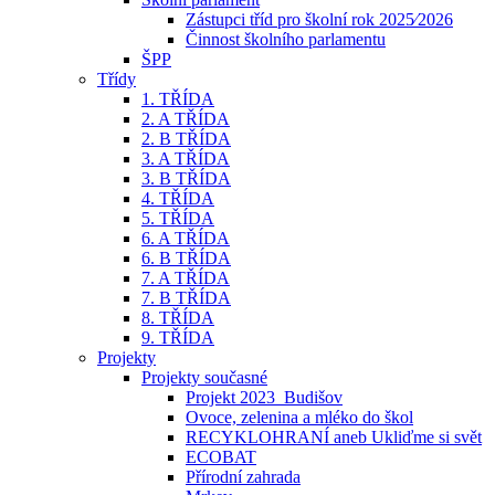
Zástupci tříd pro školní rok 2025⁄2026
Činnost školního parlamentu
ŠPP
Třídy
1. TŘÍDA
2. A TŘÍDA
2. B TŘÍDA
3. A TŘÍDA
3. B TŘÍDA
4. TŘÍDA
5. TŘÍDA
6. A TŘÍDA
6. B TŘÍDA
7. A TŘÍDA
7. B TŘÍDA
8. TŘÍDA
9. TŘÍDA
Projekty
Projekty současné
Projekt 2023_Budišov
Ovoce, zelenina a mléko do škol
RECYKLOHRANÍ aneb Ukliďme si svět
ECOBAT
Přírodní zahrada