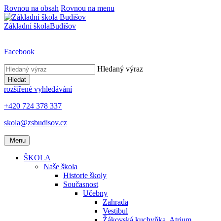
Rovnou na obsah
Rovnou na menu
Základní škola
Budišov
Facebook
Hledaný výraz
Hledat
rozšířené vyhledávání
+420 724 378 337
skola@zsbudisov.cz
Menu
ŠKOLA
Naše škola
Historie školy
Současnost
Učebny
Zahrada
Vestibul
Žákovská kuchyňka, Atrium