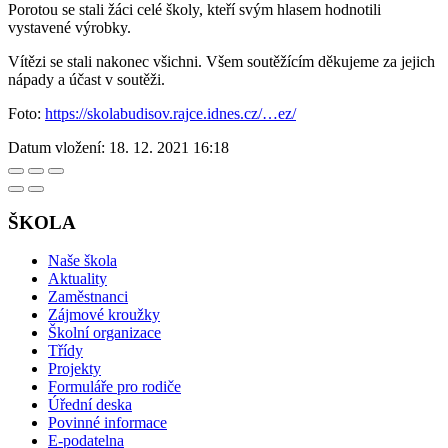
Porotou se stali žáci celé školy, kteří svým hlasem hodnotili
vystavené výrobky.
Vítězi se stali nakonec všichni. Všem soutěžícím děkujeme za jejich
nápady a účast v soutěži.
Foto:
https://skolabudisov.rajce.idnes.cz/…ez/
Datum vložení:
18. 12. 2021 16:18
ŠKOLA
Naše škola
Aktuality
Zaměstnanci
Zájmové kroužky
Školní organizace
Třídy
Projekty
Formuláře pro rodiče
Úřední deska
Povinné informace
E-podatelna