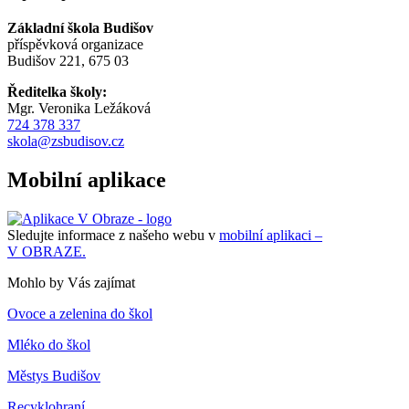
Základní škola Budišov
příspěvková organizace
Budišov 221, 675 03
Ředitelka školy:
Mgr. Veronika Ležáková
724 378 337
skola@zsbudisov.cz
Mobilní aplikace
Sledujte informace z našeho webu v
mobilní aplikaci –
V OBRAZE.
Mohlo by Vás zajímat
Ovoce a zelenina do škol
Mléko do škol
Městys Budišov
Recyklohraní