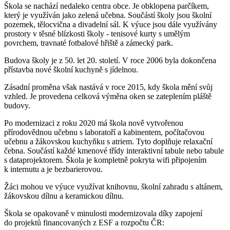
Škola se nachází nedaleko centra obce. Je obklopena parčíkem,
který je využíván jako zelená učebna. Součástí školy jsou školní
pozemek, tělocvična a divadelní sál. K výuce jsou dále využívány
prostory v těsné blízkosti školy - tenisové kurty s umělým
povrchem, travnaté fotbalové hřiště a zámecký park.
Budova školy je z 50. let 20. století. V roce 2006 byla dokončena
přístavba nové školní kuchyně s jídelnou.
Zásadní proměna však nastává v roce 2015, kdy škola mění svůj
vzhled. Je provedena celková výměna oken se zateplením pláště
budovy.
Po modernizaci z roku 2020 má škola nově vytvořenou
přírodovědnou učebnu s laboratoří a kabinentem, počítačovou
učebnu a žákovskou kuchyňku s atriem. Tyto doplňuje relaxační
čebna. Součástí každé kmenové třídy interaktivní tabule nebo tabule
s dataprojektorem. Škola je kompletně pokryta wifi připojením
k internutu a je bezbarierovou.
Žáci mohou ve výuce využívat knihovnu, školní zahradu s altánem,
žákovskou dílnu a keramickou dílnu.
Škola se opakovaně v minulosti modernizovala díky zapojení
do projektů financovaných z ESF a rozpočtu ČR: