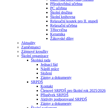
Přírodovědná učebna
PC učebna
Školní družina
Školní knihovna
Relaxační koutek pro II. stupeň
Relaxační učebna
Tělocvična
Keramika
Žákovské dílny
Aktuality
Zaměstnanci
Zájmové kroužky
Školní organizace
Školská rada
Jednací řád
Náplň práce
Složení
Zápisy a dokumenty
SRPDŠ
Kontakt
Členové SRPDŠ pro školní rok 2025⁄2026
Příspěvek SRPDŠ
Aktivity podporované SRPDŠ
Zápisy a dokumenty
Školní parlament