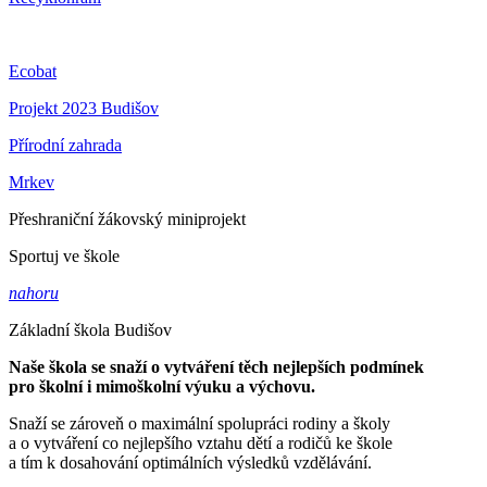
Ecobat
Projekt 2023 Budišov
Přírodní zahrada
Mrkev
Přeshraniční žákovský miniprojekt
Sportuj ve škole
nahoru
Základní škola Budišov
Naše škola se snaží o vytváření těch nejlepších podmínek
pro školní i mimoškolní výuku a výchovu.
Snaží se zároveň o maximální spolupráci rodiny a školy
a o vytváření co nejlepšího vztahu dětí a rodičů ke škole
a tím k dosahování optimálních výsledků vzdělávání.