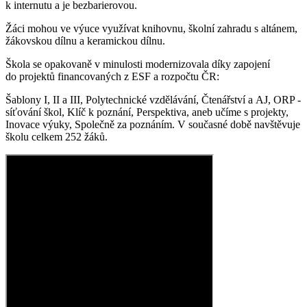
k internutu a je bezbarierovou.
Žáci mohou ve výuce využívat knihovnu, školní zahradu s altánem,
žákovskou dílnu a keramickou dílnu.
Škola se opakovaně v minulosti modernizovala díky zapojení
do projektů financovaných z ESF a rozpočtu ČR:
Šablony I, II a III, Polytechnické vzdělávání, Čtenářství a AJ, ORP -
síťování škol, Klíč k poznání, Perspektiva, aneb učíme s projekty,
Inovace výuky, Společně za poznáním. V současné době navštěvuje
školu celkem 252 žáků.