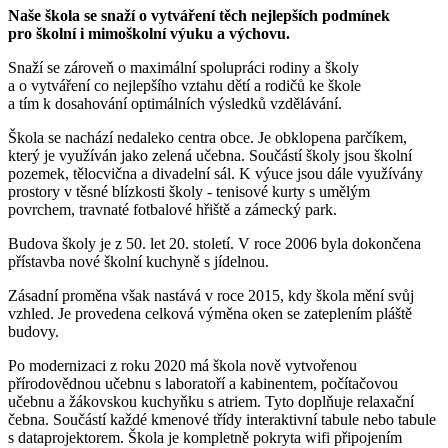
Naše škola se snaží o vytváření těch nejlepších podmínek
pro školní i mimoškolní výuku a výchovu.
Snaží se zároveň o maximální spolupráci rodiny a školy
a o vytváření co nejlepšího vztahu dětí a rodičů ke škole
a tím k dosahování optimálních výsledků vzdělávání.
Škola se nachází nedaleko centra obce. Je obklopena parčíkem,
který je využíván jako zelená učebna. Součástí školy jsou školní
pozemek, tělocvična a divadelní sál. K výuce jsou dále využívány
prostory v těsné blízkosti školy - tenisové kurty s umělým
povrchem, travnaté fotbalové hřiště a zámecký park.
Budova školy je z 50. let 20. století. V roce 2006 byla dokončena
přístavba nové školní kuchyně s jídelnou.
Zásadní proměna však nastává v roce 2015, kdy škola mění svůj
vzhled. Je provedena celková výměna oken se zateplením pláště
budovy.
Po modernizaci z roku 2020 má škola nově vytvořenou
přírodovědnou učebnu s laboratoří a kabinentem, počítačovou
učebnu a žákovskou kuchyňku s atriem. Tyto doplňuje relaxační
čebna. Součástí každé kmenové třídy interaktivní tabule nebo tabule
s dataprojektorem. Škola je kompletně pokryta wifi připojením