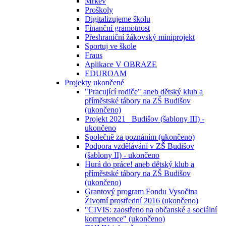
Mrkev
Proškoly
Digitalizujeme školu
Finanční gramotnost
Přeshraniční žákovský miniprojekt
Sportuj ve škole
Fraus
Aplikace V OBRAZE
EDUROAM
Projekty ukončené
"Pracující rodiče" aneb dětský klub a
příměstské tábory na ZŠ Budišov
(ukončeno)
Projekt 2021_ Budišov (šablony III) -
ukončeno
Společně za poznáním (ukončeno)
Podpora vzdělávání v ZŠ Budišov
(šablony II) - ukončeno
Hurá do práce! aneb dětský klub a
příměstské tábory na ZŠ Budišov
(ukončeno)
Grantový program Fondu Vysočina
Životní prostřední 2016 (ukončeno)
"CIVIS: zaostřeno na občanské a sociální
kompetence" (ukončeno)