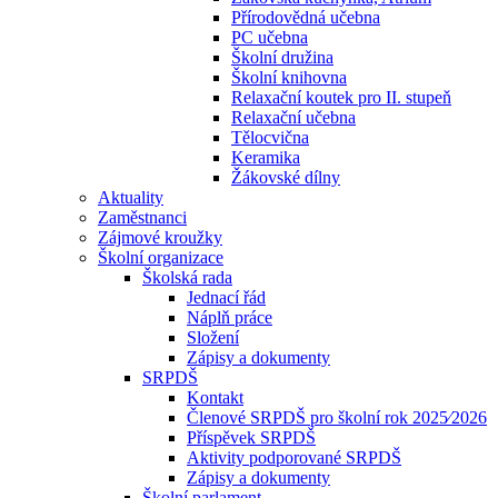
Přírodovědná učebna
PC učebna
Školní družina
Školní knihovna
Relaxační koutek pro II. stupeň
Relaxační učebna
Tělocvična
Keramika
Žákovské dílny
Aktuality
Zaměstnanci
Zájmové kroužky
Školní organizace
Školská rada
Jednací řád
Náplň práce
Složení
Zápisy a dokumenty
SRPDŠ
Kontakt
Členové SRPDŠ pro školní rok 2025⁄2026
Příspěvek SRPDŠ
Aktivity podporované SRPDŠ
Zápisy a dokumenty
Školní parlament