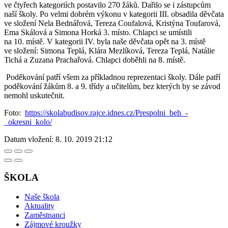
ve čtyřech kategoriích postavilo 270 žáků. Dařilo se i zástupcům
naší školy. Po velmi dobrém výkonu v kategorii III. obsadila děvčata
ve složení Nela Bednářová, Tereza Coufalová, Kristýna Toufarová,
Ema Skálová a Simona Horká 3. místo. Chlapci se umístili
na 10. místě. V kategorii IV. byla naše děvčata opět na 3. místě
ve složení: Simona Teplá, Klára Mezlíková, Tereza Teplá, Natálie
Tichá a Zuzana Prachařová. Chlapci doběhli na 8. místě.
Poděkování patří všem za příkladnou reprezentaci školy. Dále patří
poděkování žákům 8. a 9. třídy a učitelům, bez kterých by se závod
nemohl uskutečnit.
Foto:
https://skolabudisov.rajce.idnes.cz/Prespolni_beh_-
_okresni_kolo/
Datum vložení:
8. 10. 2019 21:12
ŠKOLA
Naše škola
Aktuality
Zaměstnanci
Zájmové kroužky