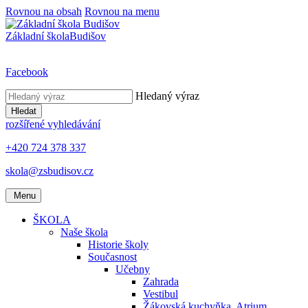
Rovnou na obsah
Rovnou na menu
Základní škola
Budišov
Facebook
Hledaný výraz
Hledat
rozšířené vyhledávání
+420 724 378 337
skola@zsbudisov.cz
Menu
ŠKOLA
Naše škola
Historie školy
Současnost
Učebny
Zahrada
Vestibul
Žákovská kuchyňka, Atrium