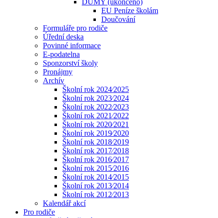
DUMY (ukončeno)
EU Peníze školám
Doučování
Formuláře pro rodiče
Úřední deska
Povinné informace
E-podatelna
Sponzorství školy
Pronájmy
Archív
Školní rok 2024⁄2025
Školní rok 2023⁄2024
Školní rok 2022⁄2023
Školní rok 2021⁄2022
Školní rok 2020⁄2021
Školní rok 2019⁄2020
Školní rok 2018⁄2019
Školní rok 2017⁄2018
Školní rok 2016⁄2017
Školní rok 2015⁄2016
Školní rok 2014⁄2015
Školní rok 2013⁄2014
Školní rok 2012⁄2013
Kalendář akcí
Pro rodiče