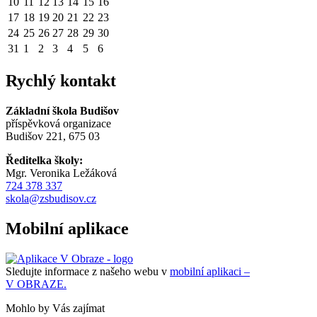
10
11
12
13
14
15
16
17
18
19
20
21
22
23
24
25
26
27
28
29
30
31
1
2
3
4
5
6
Rychlý kontakt
Základní škola Budišov
příspěvková organizace
Budišov 221, 675 03
Ředitelka školy:
Mgr. Veronika Ležáková
724 378 337
skola@zsbudisov.cz
Mobilní aplikace
Sledujte informace z našeho webu v
mobilní aplikaci –
V OBRAZE.
Mohlo by Vás zajímat