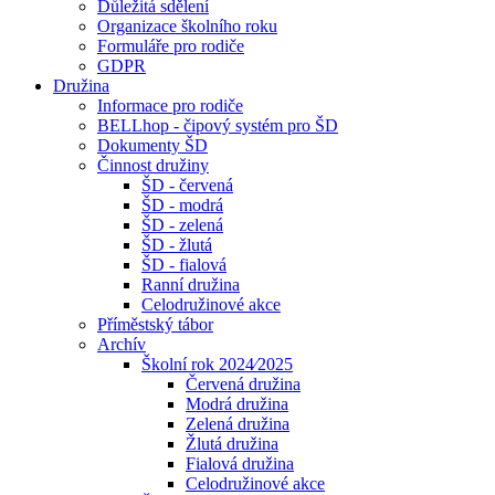
Důležitá sdělení
Organizace školního roku
Formuláře pro rodiče
GDPR
Družina
Informace pro rodiče
BELLhop - čipový systém pro ŠD
Dokumenty ŠD
Činnost družiny
ŠD - červená
ŠD - modrá
ŠD - zelená
ŠD - žlutá
ŠD - fialová
Ranní družina
Celodružinové akce
Příměstský tábor
Archív
Školní rok 2024⁄2025
Červená družina
Modrá družina
Zelená družina
Žlutá družina
Fialová družina
Celodružinové akce