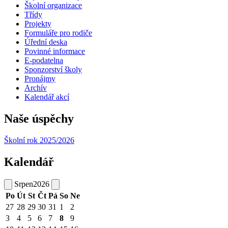
Školní organizace
Třídy
Projekty
Formuláře pro rodiče
Úřední deska
Povinné informace
E-podatelna
Sponzorství školy
Pronájmy
Archív
Kalendář akcí
Naše úspěchy
Školní rok 2025/2026
Kalendář
Srpen
2026
Po
Út
St
Čt
Pá
So
Ne
27
28
29
30
31
1
2
3
4
5
6
7
8
9