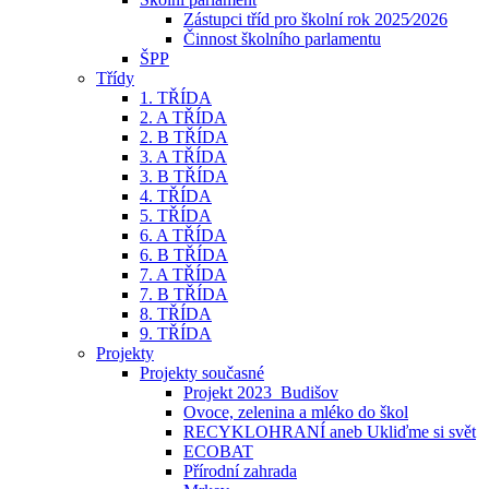
Zástupci tříd pro školní rok 2025⁄2026
Činnost školního parlamentu
ŠPP
Třídy
1. TŘÍDA
2. A TŘÍDA
2. B TŘÍDA
3. A TŘÍDA
3. B TŘÍDA
4. TŘÍDA
5. TŘÍDA
6. A TŘÍDA
6. B TŘÍDA
7. A TŘÍDA
7. B TŘÍDA
8. TŘÍDA
9. TŘÍDA
Projekty
Projekty současné
Projekt 2023_Budišov
Ovoce, zelenina a mléko do škol
RECYKLOHRANÍ aneb Ukliďme si svět
ECOBAT
Přírodní zahrada