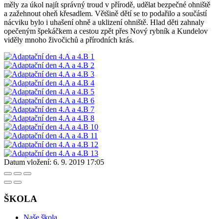
měly za úkol najít správný troud v přírodě, udělat bezpečné ohniště
a zažehnout oheň křesadlem. Většině dětí se to podařilo a součástí
nácviku bylo i uhašení ohně a uklizení ohniště. Hlad děti zahnaly
opečeným špekáčkem a cestou zpět přes Nový rybník a Kundelov
viděly mnoho živočichů a přírodních krás.
Datum vložení:
6. 9. 2019 17:05
ŠKOLA
Naše škola