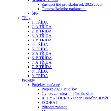
Zástupci tříd pro školní rok 2025⁄2026
Činnost školního parlamentu
ŠPP
Třídy
1. TŘÍDA
2. A TŘÍDA
2. B TŘÍDA
3. A TŘÍDA
3. B TŘÍDA
4. TŘÍDA
5. TŘÍDA
6. A TŘÍDA
6. B TŘÍDA
7. A TŘÍDA
7. B TŘÍDA
8. TŘÍDA
9. TŘÍDA
Projekty
Projekty současné
Projekt 2023_Budišov
Ovoce, zelenina a mléko do škol
RECYKLOHRANÍ aneb Ukliďme si svět
ECOBAT
Přírodní zahrada