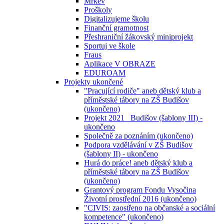
Mrkev
Proškoly
Digitalizujeme školu
Finanční gramotnost
Přeshraniční žákovský miniprojekt
Sportuj ve škole
Fraus
Aplikace V OBRAZE
EDUROAM
Projekty ukončené
"Pracující rodiče" aneb dětský klub a
příměstské tábory na ZŠ Budišov
(ukončeno)
Projekt 2021_ Budišov (šablony III) -
ukončeno
Společně za poznáním (ukončeno)
Podpora vzdělávání v ZŠ Budišov
(šablony II) - ukončeno
Hurá do práce! aneb dětský klub a
příměstské tábory na ZŠ Budišov
(ukončeno)
Grantový program Fondu Vysočina
Životní prostřední 2016 (ukončeno)
"CIVIS: zaostřeno na občanské a sociální
kompetence" (ukončeno)