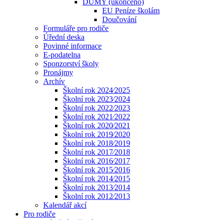
DUMY (ukončeno)
EU Peníze školám
Doučování
Formuláře pro rodiče
Úřední deska
Povinné informace
E-podatelna
Sponzorství školy
Pronájmy
Archív
Školní rok 2024⁄2025
Školní rok 2023⁄2024
Školní rok 2022⁄2023
Školní rok 2021⁄2022
Školní rok 2020⁄2021
Školní rok 2019⁄2020
Školní rok 2018⁄2019
Školní rok 2017⁄2018
Školní rok 2016⁄2017
Školní rok 2015⁄2016
Školní rok 2014⁄2015
Školní rok 2013⁄2014
Školní rok 2012⁄2013
Kalendář akcí
Pro rodiče