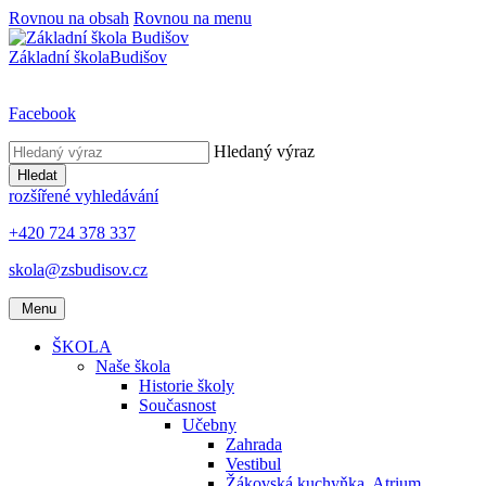
Rovnou na obsah
Rovnou na menu
Základní škola
Budišov
Facebook
Hledaný výraz
Hledat
rozšířené vyhledávání
+420 724 378 337
skola@zsbudisov.cz
Menu
ŠKOLA
Naše škola
Historie školy
Současnost
Učebny
Zahrada
Vestibul
Žákovská kuchyňka, Atrium