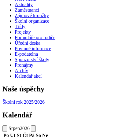
Aktuality
Zaměstnanci
Zájmové kroužky
Školní organizace
Třídy
Projekty
Formuláře pro rodiče
Úřední deska
Povinné informace
E-podatelna
Sponzorství školy
Pronájmy
Archív
Kalendář akcí
Naše úspěchy
Školní rok 2025/2026
Kalendář
Srpen
2026
Po
Út
St
Čt
Pá
So
Ne