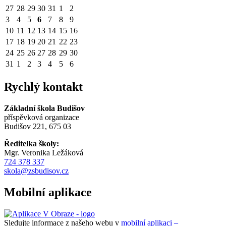
27
28
29
30
31
1
2
3
4
5
6
7
8
9
10
11
12
13
14
15
16
17
18
19
20
21
22
23
24
25
26
27
28
29
30
31
1
2
3
4
5
6
Rychlý kontakt
Základní škola Budišov
příspěvková organizace
Budišov 221, 675 03
Ředitelka školy:
Mgr. Veronika Ležáková
724 378 337
skola@zsbudisov.cz
Mobilní aplikace
Sledujte informace z našeho webu v
mobilní aplikaci –