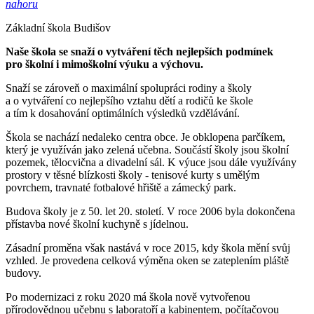
nahoru
Základní škola Budišov
Naše škola se snaží o vytváření těch nejlepších podmínek
pro školní i mimoškolní výuku a výchovu.
Snaží se zároveň o maximální spolupráci rodiny a školy
a o vytváření co nejlepšího vztahu dětí a rodičů ke škole
a tím k dosahování optimálních výsledků vzdělávání.
Škola se nachází nedaleko centra obce. Je obklopena parčíkem,
který je využíván jako zelená učebna. Součástí školy jsou školní
pozemek, tělocvična a divadelní sál. K výuce jsou dále využívány
prostory v těsné blízkosti školy - tenisové kurty s umělým
povrchem, travnaté fotbalové hřiště a zámecký park.
Budova školy je z 50. let 20. století. V roce 2006 byla dokončena
přístavba nové školní kuchyně s jídelnou.
Zásadní proměna však nastává v roce 2015, kdy škola mění svůj
vzhled. Je provedena celková výměna oken se zateplením pláště
budovy.
Po modernizaci z roku 2020 má škola nově vytvořenou
přírodovědnou učebnu s laboratoří a kabinentem, počítačovou