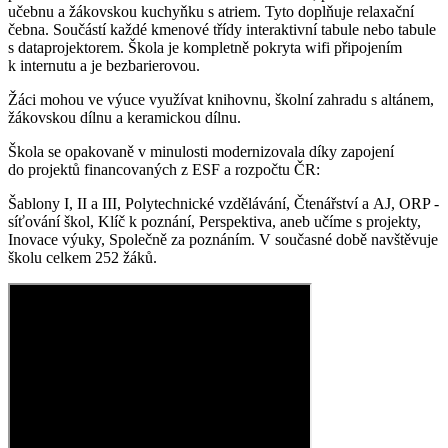
učebnu a žákovskou kuchyňku s atriem. Tyto doplňuje relaxační
čebna. Součástí každé kmenové třídy interaktivní tabule nebo tabule
s dataprojektorem. Škola je kompletně pokryta wifi připojením
k internutu a je bezbarierovou.
Žáci mohou ve výuce využívat knihovnu, školní zahradu s altánem,
žákovskou dílnu a keramickou dílnu.
Škola se opakovaně v minulosti modernizovala díky zapojení
do projektů financovaných z ESF a rozpočtu ČR:
Šablony I, II a III, Polytechnické vzdělávání, Čtenářství a AJ, ORP -
síťování škol, Klíč k poznání, Perspektiva, aneb učíme s projekty,
Inovace výuky, Společně za poznáním. V současné době navštěvuje
školu celkem 252 žáků.