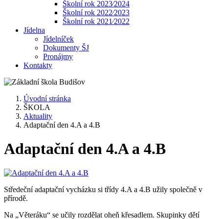
Školní rok 2023⁄2024
Školní rok 2022⁄2023
Školní rok 2021⁄2022
Jídelna
Jídelníček
Dokumenty ŠJ
Pronájmy
Kontakty
Úvodní stránka
ŠKOLA
Aktuality
Adaptační den 4.A a 4.B
Adaptační den 4.A a 4.B
Středeční adaptační vycházku si třídy 4.A a 4.B užily společně v
přírodě.
Na „Věteráku“ se učily rozdělat oheň křesadlem. Skupinky dětí