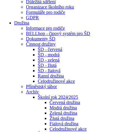
Důležitá sdělení
Organizace školního roku
Formuláře pro rodiče
GDPR
Družina
Informace pro rodiče
BELLhop - čipový systém pro ŠD
Dokumenty ŠD
Činnost družiny
ŠD - červená
ŠD - modrá
ŠD - zelená
ŠD - žlutá
ŠD - fialová
Ranní družina
Celodružinové akce
Příměstský tábor
Archív
Školní rok 2024⁄2025
Červená družina
Modrá družina
Zelená družina
Žlutá družina
Fialová družina
Celodružinové akce