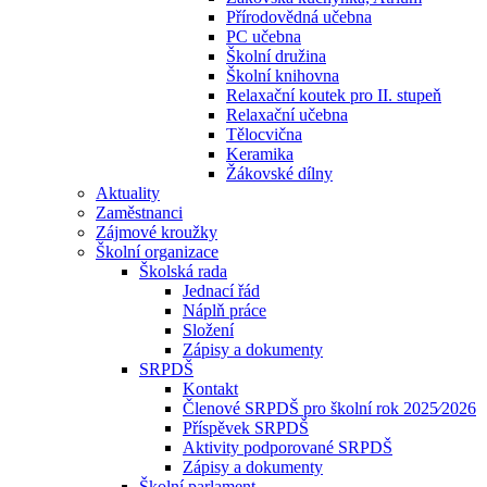
Přírodovědná učebna
PC učebna
Školní družina
Školní knihovna
Relaxační koutek pro II. stupeň
Relaxační učebna
Tělocvična
Keramika
Žákovské dílny
Aktuality
Zaměstnanci
Zájmové kroužky
Školní organizace
Školská rada
Jednací řád
Náplň práce
Složení
Zápisy a dokumenty
SRPDŠ
Kontakt
Členové SRPDŠ pro školní rok 2025⁄2026
Příspěvek SRPDŠ
Aktivity podporované SRPDŠ
Zápisy a dokumenty
Školní parlament