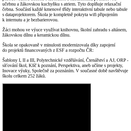
učebnu a žákovskou kuchyňku s atriem. Tyto doplňuje relaxační
čebna. Součástí každé kmenové třídy interaktivní tabule nebo tabule
s dataprojektorem. Škola je kompletně pokryta wifi připojením
k internutu a je bezbarierovou.
Žáci mohou ve výuce využívat knihovnu, školní zahradu s altánem,
žákovskou dílnu a keramickou dílnu.
Škola se opakovaně v minulosti modernizovala díky zapojení
do projektů financovaných z ESF a rozpočtu ČR:
Šablony I, II a III, Polytechnické vzdělávání, Čtenářství a AJ, ORP -
síťování škol, Klíč k poznání, Perspektiva, aneb učíme s projekty,
Inovace výuky, Společně za poznáním. V současné době navštěvuje
školu celkem 252 žáků.