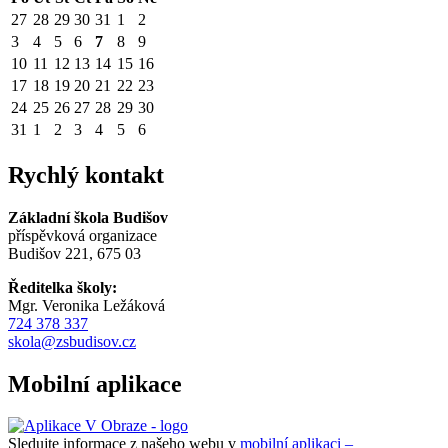
27
28
29
30
31
1
2
3
4
5
6
7
8
9
10
11
12
13
14
15
16
17
18
19
20
21
22
23
24
25
26
27
28
29
30
31
1
2
3
4
5
6
Rychlý kontakt
Základní škola Budišov
příspěvková organizace
Budišov 221, 675 03
Ředitelka školy:
Mgr. Veronika Ležáková
724 378 337
skola@zsbudisov.cz
Mobilní aplikace
Sledujte informace z našeho webu v
mobilní aplikaci –