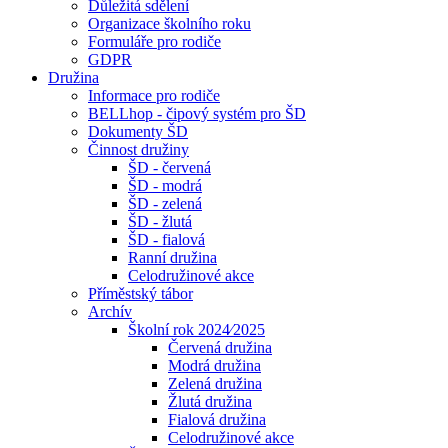
Důležitá sdělení
Organizace školního roku
Formuláře pro rodiče
GDPR
Družina
Informace pro rodiče
BELLhop - čipový systém pro ŠD
Dokumenty ŠD
Činnost družiny
ŠD - červená
ŠD - modrá
ŠD - zelená
ŠD - žlutá
ŠD - fialová
Ranní družina
Celodružinové akce
Příměstský tábor
Archív
Školní rok 2024⁄2025
Červená družina
Modrá družina
Zelená družina
Žlutá družina
Fialová družina
Celodružinové akce