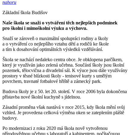
nahoru
Základní škola Budišov
Naše škola se snaží o vytváření těch nejlepších podmínek
pro školní i mimoškolní výuku a výchovu.
Snaží se zároveň o maximální spolupráci rodiny a školy
a o vytváření co nejlepšího vztahu dětí a rodičů ke škole
a tím k dosahování optimálních výsledků vzdělávání.
Škola se nachází nedaleko centra obce. Je obklopena parčíkem,
který je využíván jako zelená učebna. Součástí školy jsou školní
pozemek, tělocvična a divadelní sál. K výuce jsou dále využívány
prostory v těsné blízkosti školy - tenisové kurty s umělým
povrchem, travnaté fotbalové hřiště a zámecký park.
Budova školy je z 50. let 20. století. V roce 2006 byla dokončena
přístavba nové školní kuchyně s jídelnou.
Zásadní proměna však nastává v roce 2015, kdy škola mění svůj
vzhled. Je provedena celková výměna oken se zateplením pláště
budovy.
Po modernizaci z roku 2020 má škola nově vytvořenou
přírodovědnou učebnu s laboratoří a kabinentem, počítačovou