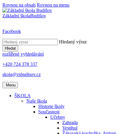
Rovnou na obsah
Rovnou na menu
Základní škola
Budišov
Facebook
Hledaný výraz
Hledat
rozšířené vyhledávání
+420 724 378 337
skola@zsbudisov.cz
Menu
ŠKOLA
Naše škola
Historie školy
Současnost
Učebny
Zahrada
Vestibul
Žákovská kuchyňka, Atrium