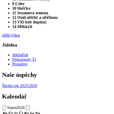
9 Celer
10 Hořčice
11 Sezamová semena
12 Oxid siřičitý a siřičitany
13 Vlčí bob (lupina)
14 Měkkýši
příští týden
Jídelna
Jídelníček
Dokumenty ŠJ
Pronájmy
Naše úspěchy
Školní rok 2025/2026
Kalendář
Srpen
2026
Po
Út
St
Čt
Pá
So
Ne