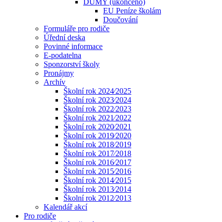
DUMY (ukončeno)
EU Peníze školám
Doučování
Formuláře pro rodiče
Úřední deska
Povinné informace
E-podatelna
Sponzorství školy
Pronájmy
Archív
Školní rok 2024⁄2025
Školní rok 2023⁄2024
Školní rok 2022⁄2023
Školní rok 2021⁄2022
Školní rok 2020⁄2021
Školní rok 2019⁄2020
Školní rok 2018⁄2019
Školní rok 2017⁄2018
Školní rok 2016⁄2017
Školní rok 2015⁄2016
Školní rok 2014⁄2015
Školní rok 2013⁄2014
Školní rok 2012⁄2013
Kalendář akcí
Pro rodiče