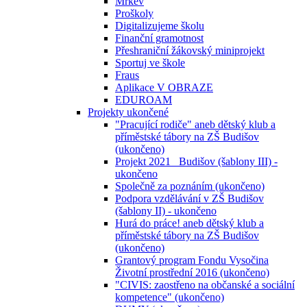
Mrkev
Proškoly
Digitalizujeme školu
Finanční gramotnost
Přeshraniční žákovský miniprojekt
Sportuj ve škole
Fraus
Aplikace V OBRAZE
EDUROAM
Projekty ukončené
"Pracující rodiče" aneb dětský klub a
příměstské tábory na ZŠ Budišov
(ukončeno)
Projekt 2021_ Budišov (šablony III) -
ukončeno
Společně za poznáním (ukončeno)
Podpora vzdělávání v ZŠ Budišov
(šablony II) - ukončeno
Hurá do práce! aneb dětský klub a
příměstské tábory na ZŠ Budišov
(ukončeno)
Grantový program Fondu Vysočina
Životní prostřední 2016 (ukončeno)
"CIVIS: zaostřeno na občanské a sociální
kompetence" (ukončeno)