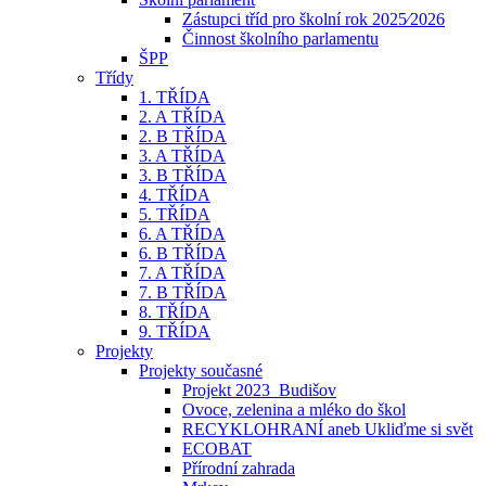
Zástupci tříd pro školní rok 2025⁄2026
Činnost školního parlamentu
ŠPP
Třídy
1. TŘÍDA
2. A TŘÍDA
2. B TŘÍDA
3. A TŘÍDA
3. B TŘÍDA
4. TŘÍDA
5. TŘÍDA
6. A TŘÍDA
6. B TŘÍDA
7. A TŘÍDA
7. B TŘÍDA
8. TŘÍDA
9. TŘÍDA
Projekty
Projekty současné
Projekt 2023_Budišov
Ovoce, zelenina a mléko do škol
RECYKLOHRANÍ aneb Ukliďme si svět
ECOBAT
Přírodní zahrada