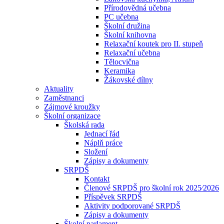
Přírodovědná učebna
PC učebna
Školní družina
Školní knihovna
Relaxační koutek pro II. stupeň
Relaxační učebna
Tělocvična
Keramika
Žákovské dílny
Aktuality
Zaměstnanci
Zájmové kroužky
Školní organizace
Školská rada
Jednací řád
Náplň práce
Složení
Zápisy a dokumenty
SRPDŠ
Kontakt
Členové SRPDŠ pro školní rok 2025⁄2026
Příspěvek SRPDŠ
Aktivity podporované SRPDŠ
Zápisy a dokumenty
Školní parlament