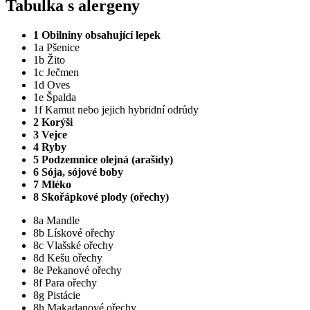
Tabulka s alergeny
1 Obilniny obsahující lepek
1a Pšenice
1b Žito
1c Ječmen
1d Oves
1e Špalda
1f Kamut nebo jejich hybridní odrůdy
2 Korýši
3 Vejce
4 Ryby
5 Podzemnice olejná (arašídy)
6 Sója, sójové boby
7 Mléko
8 Skořápkové plody (ořechy)
8a Mandle
8b Lískové ořechy
8c Vlašské ořechy
8d Kešu ořechy
8e Pekanové ořechy
8f Para ořechy
8g Pistácie
8h Makadanové ořechy