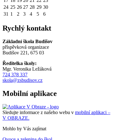
17
18
19
20
21
22
23
24
25
26
27
28
29
30
31
1
2
3
4
5
6
Rychlý kontakt
Základní škola Budišov
příspěvková organizace
Budišov 221, 675 03
Ředitelka školy:
Mgr. Veronika Ležáková
724 378 337
skola@zsbudisov.cz
Mobilní aplikace
Sledujte informace z našeho webu v
mobilní aplikaci –
V OBRAZE.
Mohlo by Vás zajímat
Ovoce a zelenina do škol