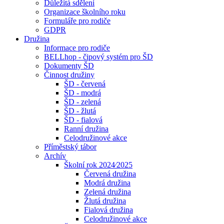
Důležitá sdělení
Organizace školního roku
Formuláře pro rodiče
GDPR
Družina
Informace pro rodiče
BELLhop - čipový systém pro ŠD
Dokumenty ŠD
Činnost družiny
ŠD - červená
ŠD - modrá
ŠD - zelená
ŠD - žlutá
ŠD - fialová
Ranní družina
Celodružinové akce
Příměstský tábor
Archív
Školní rok 2024⁄2025
Červená družina
Modrá družina
Zelená družina
Žlutá družina
Fialová družina
Celodružinové akce