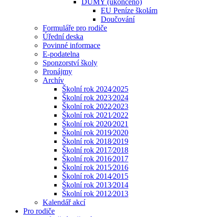
DUMY (ukončeno)
EU Peníze školám
Doučování
Formuláře pro rodiče
Úřední deska
Povinné informace
E-podatelna
Sponzorství školy
Pronájmy
Archív
Školní rok 2024⁄2025
Školní rok 2023⁄2024
Školní rok 2022⁄2023
Školní rok 2021⁄2022
Školní rok 2020⁄2021
Školní rok 2019⁄2020
Školní rok 2018⁄2019
Školní rok 2017⁄2018
Školní rok 2016⁄2017
Školní rok 2015⁄2016
Školní rok 2014⁄2015
Školní rok 2013⁄2014
Školní rok 2012⁄2013
Kalendář akcí
Pro rodiče