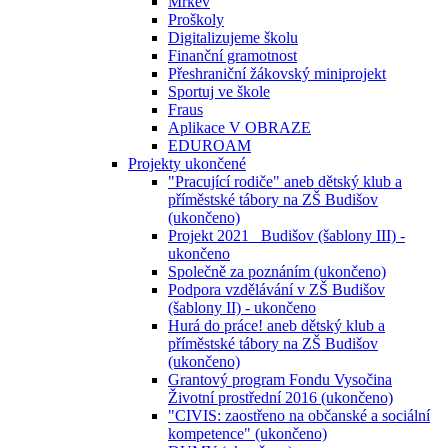
Mrkev
Proškoly
Digitalizujeme školu
Finanční gramotnost
Přeshraniční žákovský miniprojekt
Sportuj ve škole
Fraus
Aplikace V OBRAZE
EDUROAM
Projekty ukončené
"Pracující rodiče" aneb dětský klub a
příměstské tábory na ZŠ Budišov
(ukončeno)
Projekt 2021_ Budišov (šablony III) -
ukončeno
Společně za poznáním (ukončeno)
Podpora vzdělávání v ZŠ Budišov
(šablony II) - ukončeno
Hurá do práce! aneb dětský klub a
příměstské tábory na ZŠ Budišov
(ukončeno)
Grantový program Fondu Vysočina
Životní prostřední 2016 (ukončeno)
"CIVIS: zaostřeno na občanské a sociální
kompetence" (ukončeno)