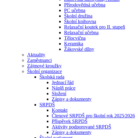
Přírodovědná učebna
PC učebna
Školní družina
Školní knihovna
Relaxační koutek pro II. stupeň
Relaxační učebna
Tělocvična
Keramika
Žákovské dílny
Aktuality
Zaměstnanci
Zájmové kroužky
Školní organizace
Školská rada
Jednací řád
Náplň práce
Složení
Zápisy a dokumenty
SRPDŠ
Kontakt
Členové SRPDŠ pro školní rok 2025⁄2026
Příspěvek SRPDŠ
Aktivity podporované SRPDŠ
Zápisy a dokumenty
Školní parlament