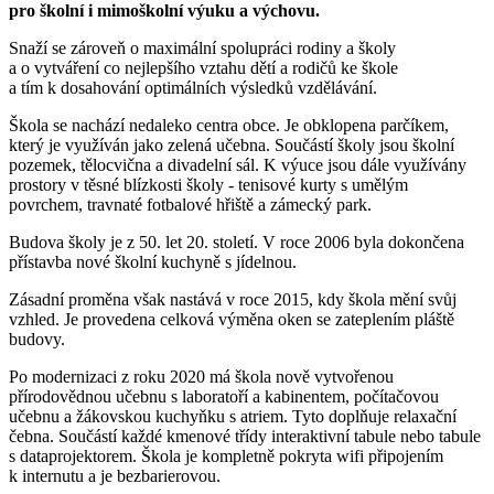
pro školní i mimoškolní výuku a výchovu.
Snaží se zároveň o maximální spolupráci rodiny a školy
a o vytváření co nejlepšího vztahu dětí a rodičů ke škole
a tím k dosahování optimálních výsledků vzdělávání.
Škola se nachází nedaleko centra obce. Je obklopena parčíkem,
který je využíván jako zelená učebna. Součástí školy jsou školní
pozemek, tělocvična a divadelní sál. K výuce jsou dále využívány
prostory v těsné blízkosti školy - tenisové kurty s umělým
povrchem, travnaté fotbalové hřiště a zámecký park.
Budova školy je z 50. let 20. století. V roce 2006 byla dokončena
přístavba nové školní kuchyně s jídelnou.
Zásadní proměna však nastává v roce 2015, kdy škola mění svůj
vzhled. Je provedena celková výměna oken se zateplením pláště
budovy.
Po modernizaci z roku 2020 má škola nově vytvořenou
přírodovědnou učebnu s laboratoří a kabinentem, počítačovou
učebnu a žákovskou kuchyňku s atriem. Tyto doplňuje relaxační
čebna. Součástí každé kmenové třídy interaktivní tabule nebo tabule
s dataprojektorem. Škola je kompletně pokryta wifi připojením
k internutu a je bezbarierovou.