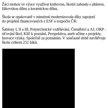
Žáci mohou ve výuce využívat knihovnu, školní zahradu s altánem,
žákovskou dílnu a keramickou dílnu.
Škola se opakovaně v minulosti modernizovala díky zapojení
do projektů financovaných z ESF a rozpočtu ČR:
Šablony I, II a III, Polytechnické vzdělávání, Čtenářství a AJ, ORP -
síťování škol, Klíč k poznání, Perspektiva, aneb učíme s projekty,
Inovace výuky, Společně za poznáním. V současné době navštěvuje
školu celkem 252 žáků.