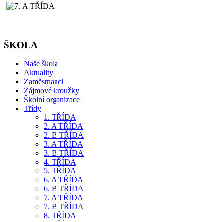
ŠKOLA
Naše škola
Aktuality
Zaměstnanci
Zájmové kroužky
Školní organizace
Třídy
1. TŘÍDA
2. A TŘÍDA
2. B TŘÍDA
3. A TŘÍDA
3. B TŘÍDA
4. TŘÍDA
5. TŘÍDA
6. A TŘÍDA
6. B TŘÍDA
7. A TŘÍDA
7. B TŘÍDA
8. TŘÍDA