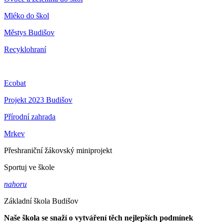
Mléko do škol
Městys Budišov
Recyklohraní
Ecobat
Projekt 2023 Budišov
Přírodní zahrada
Mrkev
Přeshraniční žákovský miniprojekt
Sportuj ve škole
nahoru
Základní škola Budišov
Naše škola se snaží o vytváření těch nejlepších podmínek