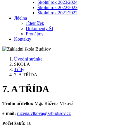
Školní rok 2023⁄2024
Školní rok 2022⁄2023
Školní rok 2021⁄2022
Jídelna
Jídelníček
Dokumenty ŠJ
Pronájmy
Kontakty
Úvodní stránka
ŠKOLA
Třídy
7. A TŘÍDA
7. A TŘÍDA
Třídní učitelka:
Mgr. Růžena Vlková
e-mail:
ruzena.vlkova@zsbudisov.cz
Počet žáků:
16