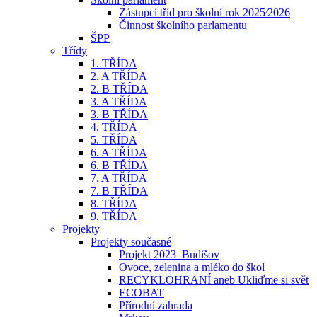
Zástupci tříd pro školní rok 2025⁄2026
Činnost školního parlamentu
ŠPP
Třídy
1. TŘÍDA
2. A TŘÍDA
2. B TŘÍDA
3. A TŘÍDA
3. B TŘÍDA
4. TŘÍDA
5. TŘÍDA
6. A TŘÍDA
6. B TŘÍDA
7. A TŘÍDA
7. B TŘÍDA
8. TŘÍDA
9. TŘÍDA
Projekty
Projekty současné
Projekt 2023_Budišov
Ovoce, zelenina a mléko do škol
RECYKLOHRANÍ aneb Ukliďme si svět
ECOBAT
Přírodní zahrada