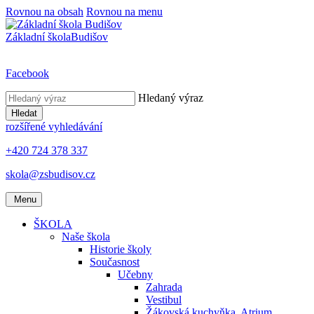
Rovnou na obsah
Rovnou na menu
Základní škola
Budišov
Facebook
Hledaný výraz
Hledat
rozšířené vyhledávání
+420 724 378 337
skola@zsbudisov.cz
Menu
ŠKOLA
Naše škola
Historie školy
Současnost
Učebny
Zahrada
Vestibul
Žákovská kuchyňka, Atrium