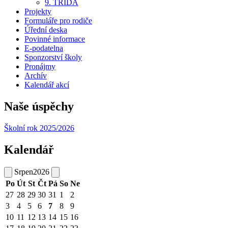
9. TŘÍDA
Projekty
Formuláře pro rodiče
Úřední deska
Povinné informace
E-podatelna
Sponzorství školy
Pronájmy
Archív
Kalendář akcí
Naše úspěchy
Školní rok 2025/2026
Kalendář
Srpen
2026
Po
Út
St
Čt
Pá
So
Ne
27
28
29
30
31
1
2
3
4
5
6
7
8
9
10
11
12
13
14
15
16