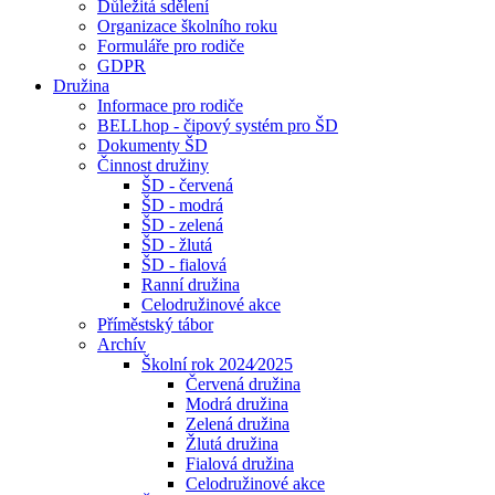
Důležitá sdělení
Organizace školního roku
Formuláře pro rodiče
GDPR
Družina
Informace pro rodiče
BELLhop - čipový systém pro ŠD
Dokumenty ŠD
Činnost družiny
ŠD - červená
ŠD - modrá
ŠD - zelená
ŠD - žlutá
ŠD - fialová
Ranní družina
Celodružinové akce
Příměstský tábor
Archív
Školní rok 2024⁄2025
Červená družina
Modrá družina
Zelená družina
Žlutá družina
Fialová družina
Celodružinové akce