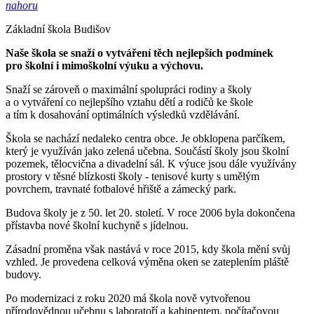
nahoru
Základní škola Budišov
Naše škola se snaží o vytváření těch nejlepších podmínek
pro školní i mimoškolní výuku a výchovu.
Snaží se zároveň o maximální spolupráci rodiny a školy
a o vytváření co nejlepšího vztahu dětí a rodičů ke škole
a tím k dosahování optimálních výsledků vzdělávání.
Škola se nachází nedaleko centra obce. Je obklopena parčíkem,
který je využíván jako zelená učebna. Součástí školy jsou školní
pozemek, tělocvična a divadelní sál. K výuce jsou dále využívány
prostory v těsné blízkosti školy - tenisové kurty s umělým
povrchem, travnaté fotbalové hřiště a zámecký park.
Budova školy je z 50. let 20. století. V roce 2006 byla dokončena
přístavba nové školní kuchyně s jídelnou.
Zásadní proměna však nastává v roce 2015, kdy škola mění svůj
vzhled. Je provedena celková výměna oken se zateplením pláště
budovy.
Po modernizaci z roku 2020 má škola nově vytvořenou
přírodovědnou učebnu s laboratoří a kabinentem, počítačovou