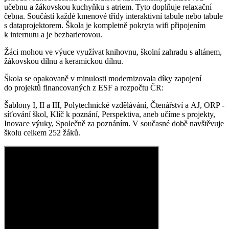
učebnu a žákovskou kuchyňku s atriem. Tyto doplňuje relaxační
čebna. Součástí každé kmenové třídy interaktivní tabule nebo tabule
s dataprojektorem. Škola je kompletně pokryta wifi připojením
k internutu a je bezbarierovou.
Žáci mohou ve výuce využívat knihovnu, školní zahradu s altánem,
žákovskou dílnu a keramickou dílnu.
Škola se opakovaně v minulosti modernizovala díky zapojení
do projektů financovaných z ESF a rozpočtu ČR:
Šablony I, II a III, Polytechnické vzdělávání, Čtenářství a AJ, ORP -
síťování škol, Klíč k poznání, Perspektiva, aneb učíme s projekty,
Inovace výuky, Společně za poznáním. V současné době navštěvuje
školu celkem 252 žáků.