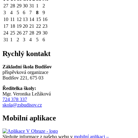
27
28
29
30
31
1
2
3
4
5
6
7
8
9
10
11
12
13
14
15
16
17
18
19
20
21
22
23
24
25
26
27
28
29
30
31
1
2
3
4
5
6
Rychlý kontakt
Základní škola Budišov
příspěvková organizace
Budišov 221, 675 03
Ředitelka školy:
Mgr. Veronika Ležáková
724 378 337
skola@zsbudisov.cz
Mobilní aplikace
Sledujte informace z našeho webu v
mobilní aplikaci –