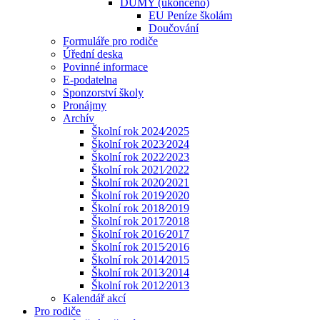
DUMY (ukončeno)
EU Peníze školám
Doučování
Formuláře pro rodiče
Úřední deska
Povinné informace
E-podatelna
Sponzorství školy
Pronájmy
Archív
Školní rok 2024⁄2025
Školní rok 2023⁄2024
Školní rok 2022⁄2023
Školní rok 2021⁄2022
Školní rok 2020⁄2021
Školní rok 2019⁄2020
Školní rok 2018⁄2019
Školní rok 2017⁄2018
Školní rok 2016⁄2017
Školní rok 2015⁄2016
Školní rok 2014⁄2015
Školní rok 2013⁄2014
Školní rok 2012⁄2013
Kalendář akcí
Pro rodiče