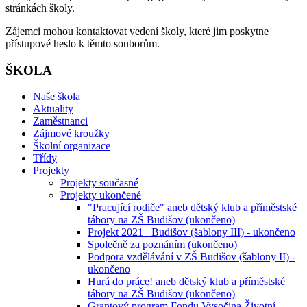
stránkách školy.
Zájemci mohou kontaktovat vedení školy, které jim poskytne
přístupové heslo k těmto souborům.
ŠKOLA
Naše škola
Aktuality
Zaměstnanci
Zájmové kroužky
Školní organizace
Třídy
Projekty
Projekty současné
Projekty ukončené
"Pracující rodiče" aneb dětský klub a příměstské
tábory na ZŠ Budišov (ukončeno)
Projekt 2021_ Budišov (šablony III) - ukončeno
Společně za poznáním (ukončeno)
Podpora vzdělávání v ZŠ Budišov (šablony II) -
ukončeno
Hurá do práce! aneb dětský klub a příměstské
tábory na ZŠ Budišov (ukončeno)
Grantový program Fondu Vysočina Životní