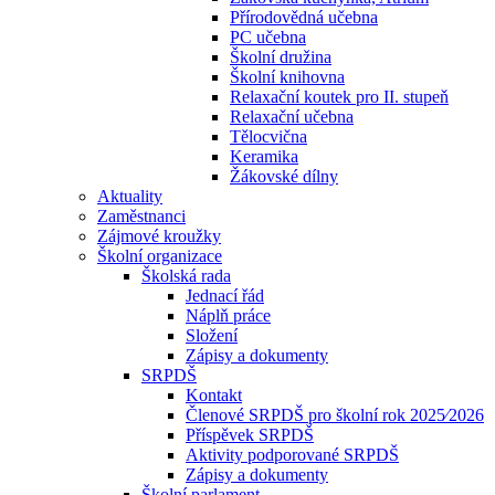
Přírodovědná učebna
PC učebna
Školní družina
Školní knihovna
Relaxační koutek pro II. stupeň
Relaxační učebna
Tělocvična
Keramika
Žákovské dílny
Aktuality
Zaměstnanci
Zájmové kroužky
Školní organizace
Školská rada
Jednací řád
Náplň práce
Složení
Zápisy a dokumenty
SRPDŠ
Kontakt
Členové SRPDŠ pro školní rok 2025⁄2026
Příspěvek SRPDŠ
Aktivity podporované SRPDŠ
Zápisy a dokumenty
Školní parlament