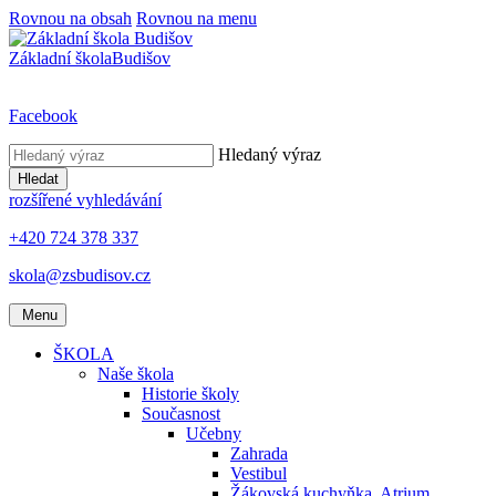
Rovnou na obsah
Rovnou na menu
Základní škola
Budišov
Facebook
Hledaný výraz
Hledat
rozšířené vyhledávání
+420 724 378 337
skola@zsbudisov.cz
Menu
ŠKOLA
Naše škola
Historie školy
Současnost
Učebny
Zahrada
Vestibul
Žákovská kuchyňka, Atrium