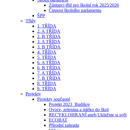
Zástupci tříd pro školní rok 2025⁄2026
Činnost školního parlamentu
ŠPP
Třídy
1. TŘÍDA
2. A TŘÍDA
2. B TŘÍDA
3. A TŘÍDA
3. B TŘÍDA
4. TŘÍDA
5. TŘÍDA
6. A TŘÍDA
6. B TŘÍDA
7. A TŘÍDA
7. B TŘÍDA
8. TŘÍDA
9. TŘÍDA
Projekty
Projekty současné
Projekt 2023_Budišov
Ovoce, zelenina a mléko do škol
RECYKLOHRANÍ aneb Ukliďme si svět
ECOBAT
Přírodní zahrada