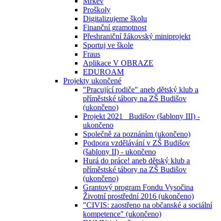
Mrkev
Proškoly
Digitalizujeme školu
Finanční gramotnost
Přeshraniční žákovský miniprojekt
Sportuj ve škole
Fraus
Aplikace V OBRAZE
EDUROAM
Projekty ukončené
"Pracující rodiče" aneb dětský klub a
příměstské tábory na ZŠ Budišov
(ukončeno)
Projekt 2021_ Budišov (šablony III) -
ukončeno
Společně za poznáním (ukončeno)
Podpora vzdělávání v ZŠ Budišov
(šablony II) - ukončeno
Hurá do práce! aneb dětský klub a
příměstské tábory na ZŠ Budišov
(ukončeno)
Grantový program Fondu Vysočina
Životní prostřední 2016 (ukončeno)
"CIVIS: zaostřeno na občanské a sociální
kompetence" (ukončeno)