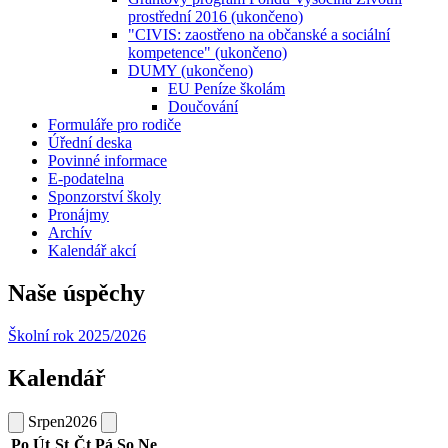
prostřední 2016 (ukončeno)
"CIVIS: zaostřeno na občanské a sociální
kompetence" (ukončeno)
DUMY (ukončeno)
EU Peníze školám
Doučování
Formuláře pro rodiče
Úřední deska
Povinné informace
E-podatelna
Sponzorství školy
Pronájmy
Archív
Kalendář akcí
Naše úspěchy
Školní rok 2025/2026
Kalendář
Srpen
2026
Po
Út
St
Čt
Pá
So
Ne