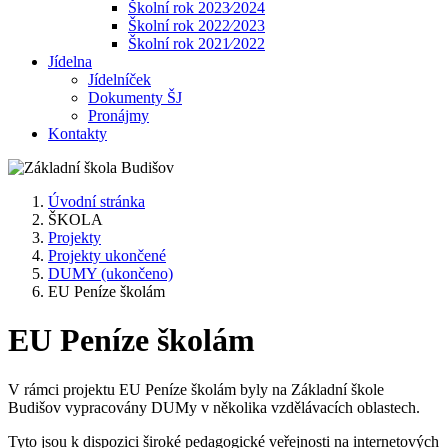
Školní rok 2023⁄2024
Školní rok 2022⁄2023
Školní rok 2021⁄2022
Jídelna
Jídelníček
Dokumenty ŠJ
Pronájmy
Kontakty
Úvodní stránka
ŠKOLA
Projekty
Projekty ukončené
DUMY (ukončeno)
EU Peníze školám
EU Peníze školám
V rámci projektu EU Peníze školám byly na Základní škole
Budišov vypracovány DUMy v několika vzdělávacích oblastech.
Tyto jsou k dispozici široké pedagogické veřejnosti na internetových