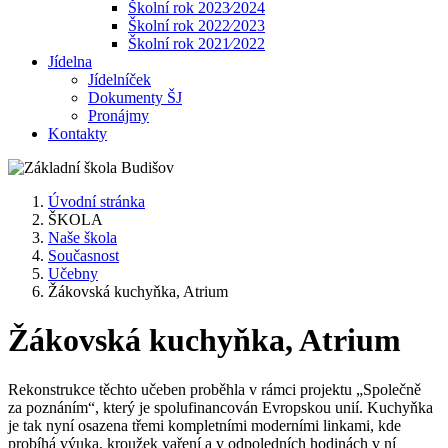
Školní rok 2023⁄2024
Školní rok 2022⁄2023
Školní rok 2021⁄2022
Jídelna
Jídelníček
Dokumenty ŠJ
Pronájmy
Kontakty
Úvodní stránka
ŠKOLA
Naše škola
Současnost
Učebny
Žákovská kuchyňka, Atrium
Žákovská kuchyňka, Atrium
Rekonstrukce těchto učeben proběhla v rámci projektu „Společně
za poznáním“, který je spolufinancován Evropskou unií. Kuchyňka
je tak nyní osazena třemi kompletními moderními linkami, kde
probíhá výuka, kroužek vaření a v odpoledních hodinách v ní