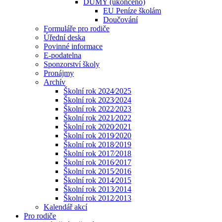
DUMY (ukončeno)
EU Peníze školám
Doučování
Formuláře pro rodiče
Úřední deska
Povinné informace
E-podatelna
Sponzorství školy
Pronájmy
Archív
Školní rok 2024⁄2025
Školní rok 2023⁄2024
Školní rok 2022⁄2023
Školní rok 2021⁄2022
Školní rok 2020⁄2021
Školní rok 2019⁄2020
Školní rok 2018⁄2019
Školní rok 2017⁄2018
Školní rok 2016⁄2017
Školní rok 2015⁄2016
Školní rok 2014⁄2015
Školní rok 2013⁄2014
Školní rok 2012⁄2013
Kalendář akcí
Pro rodiče