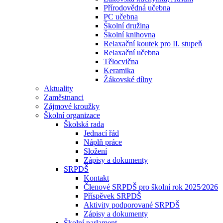
Přírodovědná učebna
PC učebna
Školní družina
Školní knihovna
Relaxační koutek pro II. stupeň
Relaxační učebna
Tělocvična
Keramika
Žákovské dílny
Aktuality
Zaměstnanci
Zájmové kroužky
Školní organizace
Školská rada
Jednací řád
Náplň práce
Složení
Zápisy a dokumenty
SRPDŠ
Kontakt
Členové SRPDŠ pro školní rok 2025⁄2026
Příspěvek SRPDŠ
Aktivity podporované SRPDŠ
Zápisy a dokumenty
Školní parlament