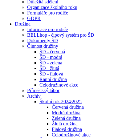
Důležitá sdělení
Organizace školního roku
Formuláře pro rodiče
GDPR
Družina
Informace pro rodiče
BELLhop - čipový systém pro ŠD
Dokumenty ŠD
Činnost družiny
ŠD - červená
ŠD - modrá
ŠD - zelená
ŠD - žlutá
ŠD - fialová
Ranní družina
Celodružinové akce
Příměstský tábor
Archív
Školní rok 2024⁄2025
Červená družina
Modrá družina
Zelená družina
Žlutá družina
Fialová družina
Celodružinové akce