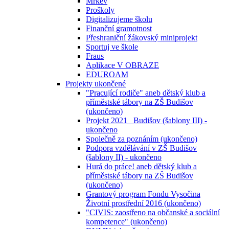
Mrkev
Proškoly
Digitalizujeme školu
Finanční gramotnost
Přeshraniční žákovský miniprojekt
Sportuj ve škole
Fraus
Aplikace V OBRAZE
EDUROAM
Projekty ukončené
"Pracující rodiče" aneb dětský klub a
příměstské tábory na ZŠ Budišov
(ukončeno)
Projekt 2021_ Budišov (šablony III) -
ukončeno
Společně za poznáním (ukončeno)
Podpora vzdělávání v ZŠ Budišov
(šablony II) - ukončeno
Hurá do práce! aneb dětský klub a
příměstské tábory na ZŠ Budišov
(ukončeno)
Grantový program Fondu Vysočina
Životní prostřední 2016 (ukončeno)
"CIVIS: zaostřeno na občanské a sociální
kompetence" (ukončeno)