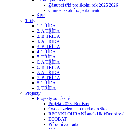
Zástupci tříd pro školní rok 2025⁄2026
Činnost školního parlamentu
ŠPP
Třídy
1. TŘÍDA
2. A TŘÍDA
2. B TŘÍDA
3. A TŘÍDA
3. B TŘÍDA
4. TŘÍDA
5. TŘÍDA
6. A TŘÍDA
6. B TŘÍDA
7. A TŘÍDA
7. B TŘÍDA
8. TŘÍDA
9. TŘÍDA
Projekty
Projekty současné
Projekt 2023_Budišov
Ovoce, zelenina a mléko do škol
RECYKLOHRANÍ aneb Ukliďme si svět
ECOBAT
Přírodní zahrada