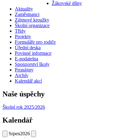
Žákovské dílny
Aktuality
Zaměstnanci
Zájmové kroužky
Školní organizace
Třídy
Projekty
Formuláře pro rodiče
Úřední deska
Povinné informace
E-podatelna
Sponzorství školy
Pronájmy
Archív
Kalendář akcí
Naše úspěchy
Školní rok 2025/2026
Kalendář
Srpen
2026