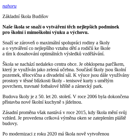
nahoru
Základní škola Budišov
Naše škola se snaží o vytváření těch nejlepších podmínek
pro školní i mimoškolní výuku a výchovu.
Snaží se zároveň o maximální spolupráci rodiny a školy
a o vytváření co nejlepšího vztahu dětí a rodičů ke škole
a tím k dosahování optimálních výsledků vzdělávání.
Škola se nachází nedaleko centra obce. Je obklopena parčíkem,
který je využíván jako zelená učebna. Součástí školy jsou školní
pozemek, tělocvična a divadelní sál. K výuce jsou dále využívány
prostory v těsné blízkosti školy - tenisové kurty s umělým
povrchem, travnaté fotbalové hřiště a zámecký park.
Budova školy je z 50. let 20. století. V roce 2006 byla dokončena
přístavba nové školní kuchyně s jídelnou.
Zásadní proměna však nastává v roce 2015, kdy škola mění svůj
vzhled. Je provedena celková výměna oken se zateplením pláště
budovy.
Po modernizaci z roku 2020 má škola nově vytvořenou