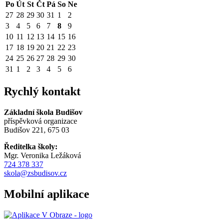
Po
Út
St
Čt
Pá
So
Ne
27
28
29
30
31
1
2
3
4
5
6
7
8
9
10
11
12
13
14
15
16
17
18
19
20
21
22
23
24
25
26
27
28
29
30
31
1
2
3
4
5
6
Rychlý kontakt
Základní škola Budišov
příspěvková organizace
Budišov 221, 675 03
Ředitelka školy:
Mgr. Veronika Ležáková
724 378 337
skola@zsbudisov.cz
Mobilní aplikace