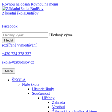
Rovnou na obsah
Rovnou na menu
Základní škola
Budišov
Facebook
Hledaný výraz
Hledat
rozšířené vyhledávání
+420 724 378 337
skola@zsbudisov.cz
Menu
ŠKOLA
Naše škola
Historie školy
Současnost
Učebny
Zahrada
Vestibul
Žákovská kuchyňka, Atrium