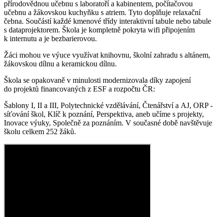
přírodovědnou učebnu s laboratoří a kabinentem, počítačovou
učebnu a žákovskou kuchyňku s atriem. Tyto doplňuje relaxační
čebna. Součástí každé kmenové třídy interaktivní tabule nebo tabule
s dataprojektorem. Škola je kompletně pokryta wifi připojením
k internutu a je bezbarierovou.
Žáci mohou ve výuce využívat knihovnu, školní zahradu s altánem,
žákovskou dílnu a keramickou dílnu.
Škola se opakovaně v minulosti modernizovala díky zapojení
do projektů financovaných z ESF a rozpočtu ČR:
Šablony I, II a III, Polytechnické vzdělávání, Čtenářství a AJ, ORP -
síťování škol, Klíč k poznání, Perspektiva, aneb učíme s projekty,
Inovace výuky, Společně za poznáním. V současné době navštěvuje
školu celkem 252 žáků.