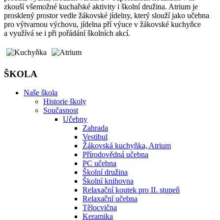
zkouší všemožné kuchařské aktivity i školní družina. Atrium je
prosklený prostor vedle žákovské jídelny, který slouží jako učebna
pro výtvarnou výchovu, jídelna pří výuce v žákovské kuchyňce
a využívá se i při pořádání školních akcí.
ŠKOLA
Naše škola
Historie školy
Současnost
Učebny
Zahrada
Vestibul
Žákovská kuchyňka, Atrium
Přírodovědná učebna
PC učebna
Školní družina
Školní knihovna
Relaxační koutek pro II. stupeň
Relaxační učebna
Tělocvična
Keramika