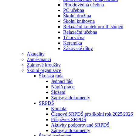
Přírodovědná učebna
PC učebna
Školní družina
Školní knihovna
Relaxační koutek pro II. stupeň
Relaxační učebna
Tělocvična
Keramika
Žákovské dílny
Aktuality
Zaměstnanci
Zájmové kroužky
Školní organizace
Školská rada
Jednací řád
Náplň práce
Složení
Zápisy a dokumenty
SRPDŠ
Kontakt
Členové SRPDŠ pro školní rok 2025⁄2026
Příspěvek SRPDŠ
Aktivity podporované SRPDŠ
Zápisy a dokumenty
Školní parlament