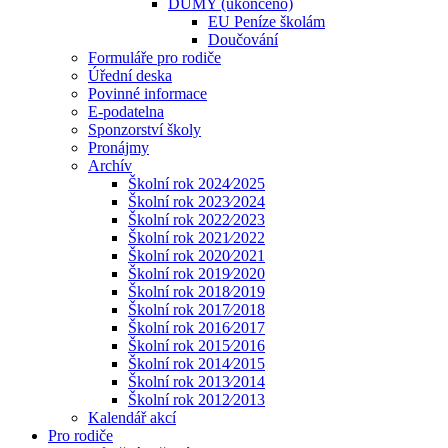
DUMY (ukončeno)
EU Peníze školám
Doučování
Formuláře pro rodiče
Úřední deska
Povinné informace
E-podatelna
Sponzorství školy
Pronájmy
Archív
Školní rok 2024⁄2025
Školní rok 2023⁄2024
Školní rok 2022⁄2023
Školní rok 2021⁄2022
Školní rok 2020⁄2021
Školní rok 2019⁄2020
Školní rok 2018⁄2019
Školní rok 2017⁄2018
Školní rok 2016⁄2017
Školní rok 2015⁄2016
Školní rok 2014⁄2015
Školní rok 2013⁄2014
Školní rok 2012⁄2013
Kalendář akcí
Pro rodiče