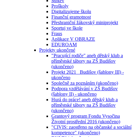
Mrkev
Proškoly
Digitalizujeme školu
Finanční gramotnost
Přeshraniční žákovský miniprojekt
Sportuj ve škole
Fraus
Aplikace V OBRAZE
EDUROAM
Projekty ukončené
"Pracující rodiče" aneb dětský klub a
příměstské tábory na ZŠ Budišov
(ukončeno)
Projekt 2021_ Budišov (šablony III) -
ukončeno
Společně za poznáním (ukončeno)
Podpora vzdělávání v ZŠ Budišov
(šablony II) - ukončeno
Hurá do práce! aneb dětský klub a
příměstské tábory na ZŠ Budišov
(ukončeno)
Grantový program Fondu Vysočina
Životní prostřední 2016 (ukončeno)
"CIVIS: zaostřeno na občanské a sociální
kompetence" (ukončeno)