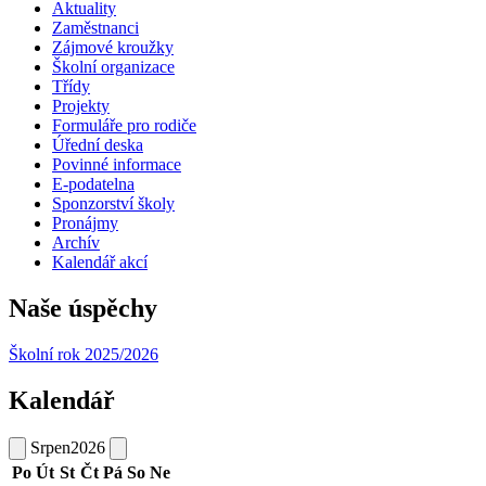
Aktuality
Zaměstnanci
Zájmové kroužky
Školní organizace
Třídy
Projekty
Formuláře pro rodiče
Úřední deska
Povinné informace
E-podatelna
Sponzorství školy
Pronájmy
Archív
Kalendář akcí
Naše úspěchy
Školní rok 2025/2026
Kalendář
Srpen
2026
Po
Út
St
Čt
Pá
So
Ne