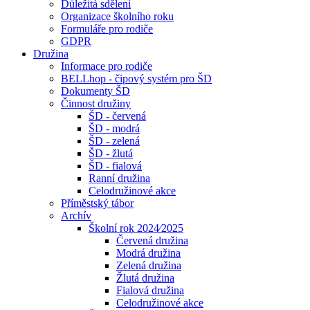
Důležitá sdělení
Organizace školního roku
Formuláře pro rodiče
GDPR
Družina
Informace pro rodiče
BELLhop - čipový systém pro ŠD
Dokumenty ŠD
Činnost družiny
ŠD - červená
ŠD - modrá
ŠD - zelená
ŠD - žlutá
ŠD - fialová
Ranní družina
Celodružinové akce
Příměstský tábor
Archív
Školní rok 2024⁄2025
Červená družina
Modrá družina
Zelená družina
Žlutá družina
Fialová družina
Celodružinové akce