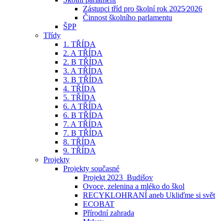
Zástupci tříd pro školní rok 2025⁄2026
Činnost školního parlamentu
ŠPP
Třídy
1. TŘÍDA
2. A TŘÍDA
2. B TŘÍDA
3. A TŘÍDA
3. B TŘÍDA
4. TŘÍDA
5. TŘÍDA
6. A TŘÍDA
6. B TŘÍDA
7. A TŘÍDA
7. B TŘÍDA
8. TŘÍDA
9. TŘÍDA
Projekty
Projekty současné
Projekt 2023_Budišov
Ovoce, zelenina a mléko do škol
RECYKLOHRANÍ aneb Ukliďme si svět
ECOBAT
Přírodní zahrada