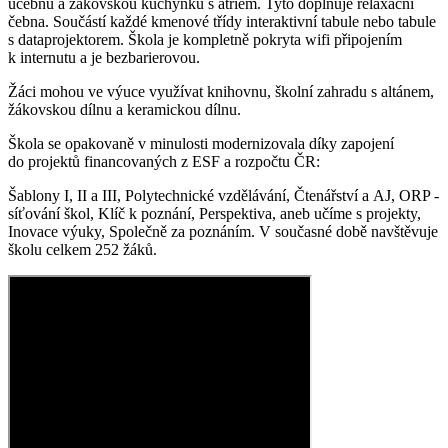
učebnu a žákovskou kuchyňku s atriem. Tyto doplňuje relaxační
čebna. Součástí každé kmenové třídy interaktivní tabule nebo tabule
s dataprojektorem. Škola je kompletně pokryta wifi připojením
k internutu a je bezbarierovou.
Žáci mohou ve výuce využívat knihovnu, školní zahradu s altánem,
žákovskou dílnu a keramickou dílnu.
Škola se opakovaně v minulosti modernizovala díky zapojení
do projektů financovaných z ESF a rozpočtu ČR:
Šablony I, II a III, Polytechnické vzdělávání, Čtenářství a AJ, ORP -
síťování škol, Klíč k poznání, Perspektiva, aneb učíme s projekty,
Inovace výuky, Společně za poznáním. V současné době navštěvuje
školu celkem 252 žáků.