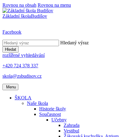
Rovnou na obsah
Rovnou na menu
Základní škola
Budišov
Facebook
Hledaný výraz
Hledat
rozšířené vyhledávání
+420 724 378 337
skola@zsbudisov.cz
Menu
ŠKOLA
Naše škola
Historie školy
Současnost
Učebny
Zahrada
Vestibul
Žákovská kuchyňka, Atrium