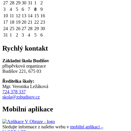
27
28
29
30
31
1
2
3
4
5
6
7
8
9
10
11
12
13
14
15
16
17
18
19
20
21
22
23
24
25
26
27
28
29
30
31
1
2
3
4
5
6
Rychlý kontakt
Základní škola Budišov
příspěvková organizace
Budišov 221, 675 03
Ředitelka školy:
Mgr. Veronika Ležáková
724 378 337
skola@zsbudisov.cz
Mobilní aplikace
Sledujte informace z našeho webu v
mobilní aplikaci –