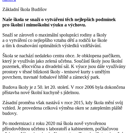
Základní škola Budišov
Naše škola se snaží o vytváření těch nejlepších podmínek
pro školní i mimoškolní výuku a výchovu.
Snaží se zároveň o maximální spolupráci rodiny a školy
a o vytváření co nejlepšího vztahu dětí a rodičů ke škole
a tím k dosahování optimálních výsledků vzdělávání.
Škola se nachází nedaleko centra obce. Je obklopena parčíkem,
který je využíván jako zelená učebna. Součástí školy jsou školní
pozemek, tělocvična a divadelní sál. K výuce jsou dále využívány
prostory v těsné blízkosti školy - tenisové kurty s umělým
povrchem, travnaté fotbalové hřiště a zámecký park.
Budova školy je z 50. let 20. století. V roce 2006 byla dokončena
přístavba nové školní kuchyně s jídelnou.
Zásadní proměna však nastává v roce 2015, kdy škola mění svůj
vzhled. Je provedena celková výměna oken se zateplením pláště
budovy.
Po modernizaci z roku 2020 má škola nově vytvořenou
přírodovědnou učebnu s laboratoří a kabinentem, počítačovou