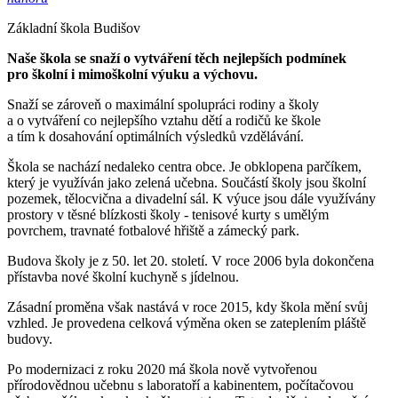
Základní škola Budišov
Naše škola se snaží o vytváření těch nejlepších podmínek
pro školní i mimoškolní výuku a výchovu.
Snaží se zároveň o maximální spolupráci rodiny a školy
a o vytváření co nejlepšího vztahu dětí a rodičů ke škole
a tím k dosahování optimálních výsledků vzdělávání.
Škola se nachází nedaleko centra obce. Je obklopena parčíkem,
který je využíván jako zelená učebna. Součástí školy jsou školní
pozemek, tělocvična a divadelní sál. K výuce jsou dále využívány
prostory v těsné blízkosti školy - tenisové kurty s umělým
povrchem, travnaté fotbalové hřiště a zámecký park.
Budova školy je z 50. let 20. století. V roce 2006 byla dokončena
přístavba nové školní kuchyně s jídelnou.
Zásadní proměna však nastává v roce 2015, kdy škola mění svůj
vzhled. Je provedena celková výměna oken se zateplením pláště
budovy.
Po modernizaci z roku 2020 má škola nově vytvořenou
přírodovědnou učebnu s laboratoří a kabinentem, počítačovou