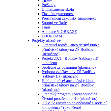
Mrkev
Proškoly
Digitalizujeme školu
Finanční gramotnost
Přeshraniční žákovský miniprojekt
Sportuj ve škole
Fraus
Aplikace V OBRAZE
EDUROAM
Projekty ukončené
"Pracující rodiče" aneb dětský klub a
příměstské tábory na ZŠ Budišov
(ukončeno)
Projekt 2021_ Budišov (šablony III) -
ukončeno
Společně za poznáním (ukončeno)
Podpora vzdělávání v ZŠ Budišov
(šablony II) - ukončeno
Hurá do práce! aneb dětský klub a
příměstské tábory na ZŠ Budišov
(ukončeno)
Grantový program Fondu Vysočina
Životní prostřední 2016 (ukončeno)
"CIVIS: zaostřeno na občanské a sociální
kompetence" (ukončeno)