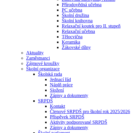
Přírodovědná učebna
PC učebna
Školní družina
Školní knihovna
Relaxační koutek pro II. stupeň
Relaxační učebna
Tělocvična
Keramika
Žákovské dílny
Aktuality
Zaměstnanci
Zájmové kroužky
Školní organizace
Školská rada
Jednací řád
Náplň práce
Složení
Zápisy a dokumenty
SRPDŠ
Kontakt
Členové SRPDŠ pro školní rok 2025⁄2026
Příspěvek SRPDŠ
Aktivity podporované SRPDŠ
Zápisy a dokumenty
Školní parlament