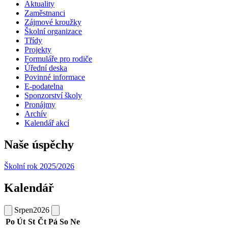
Aktuality
Zaměstnanci
Zájmové kroužky
Školní organizace
Třídy
Projekty
Formuláře pro rodiče
Úřední deska
Povinné informace
E-podatelna
Sponzorství školy
Pronájmy
Archív
Kalendář akcí
Naše úspěchy
Školní rok 2025/2026
Kalendář
Srpen
2026
Po
Út
St
Čt
Pá
So
Ne