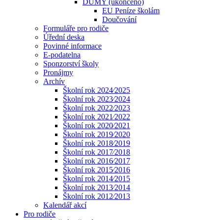
DUMY (ukončeno)
EU Peníze školám
Doučování
Formuláře pro rodiče
Úřední deska
Povinné informace
E-podatelna
Sponzorství školy
Pronájmy
Archív
Školní rok 2024⁄2025
Školní rok 2023⁄2024
Školní rok 2022⁄2023
Školní rok 2021⁄2022
Školní rok 2020⁄2021
Školní rok 2019⁄2020
Školní rok 2018⁄2019
Školní rok 2017⁄2018
Školní rok 2016⁄2017
Školní rok 2015⁄2016
Školní rok 2014⁄2015
Školní rok 2013⁄2014
Školní rok 2012⁄2013
Kalendář akcí
Pro rodiče