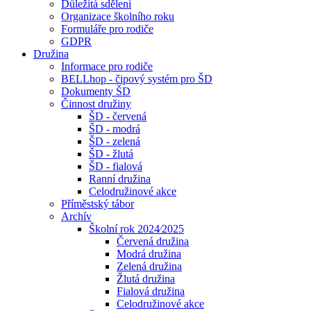
Důležitá sdělení
Organizace školního roku
Formuláře pro rodiče
GDPR
Družina
Informace pro rodiče
BELLhop - čipový systém pro ŠD
Dokumenty ŠD
Činnost družiny
ŠD - červená
ŠD - modrá
ŠD - zelená
ŠD - žlutá
ŠD - fialová
Ranní družina
Celodružinové akce
Příměstský tábor
Archív
Školní rok 2024⁄2025
Červená družina
Modrá družina
Zelená družina
Žlutá družina
Fialová družina
Celodružinové akce