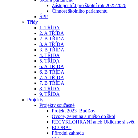
Zástupci tříd pro školní rok 2025⁄2026
Činnost školního parlamentu
ŠPP
Třídy
1. TŘÍDA
2. A TŘÍDA
2. B TŘÍDA
3. A TŘÍDA
3. B TŘÍDA
4. TŘÍDA
5. TŘÍDA
6. A TŘÍDA
6. B TŘÍDA
7. A TŘÍDA
7. B TŘÍDA
8. TŘÍDA
9. TŘÍDA
Projekty
Projekty současné
Projekt 2023_Budišov
Ovoce, zelenina a mléko do škol
RECYKLOHRANÍ aneb Ukliďme si svět
ECOBAT
Přírodní zahrada