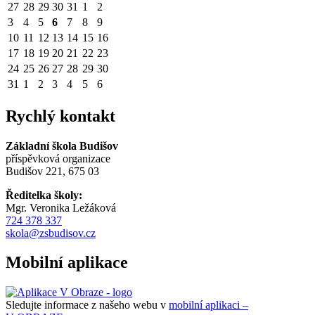
27
28
29
30
31
1
2
3
4
5
6
7
8
9
10
11
12
13
14
15
16
17
18
19
20
21
22
23
24
25
26
27
28
29
30
31
1
2
3
4
5
6
Rychlý kontakt
Základní škola Budišov
příspěvková organizace
Budišov 221, 675 03
Ředitelka školy:
Mgr. Veronika Ležáková
724 378 337
skola@zsbudisov.cz
Mobilní aplikace
Sledujte informace z našeho webu v
mobilní aplikaci –