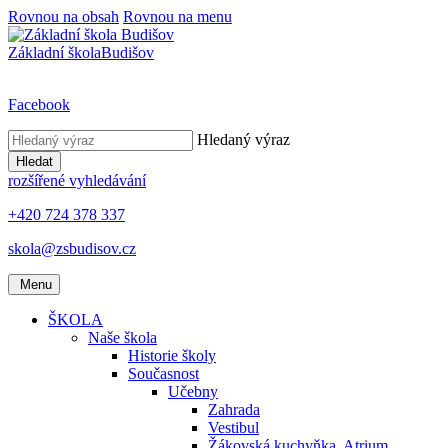
Rovnou na obsah
Rovnou na menu
Základní škola
Budišov
Facebook
Hledaný výraz
Hledat
rozšířené vyhledávání
+420 724 378 337
skola@zsbudisov.cz
Menu
ŠKOLA
Naše škola
Historie školy
Současnost
Učebny
Zahrada
Vestibul
Žákovská kuchyňka, Atrium