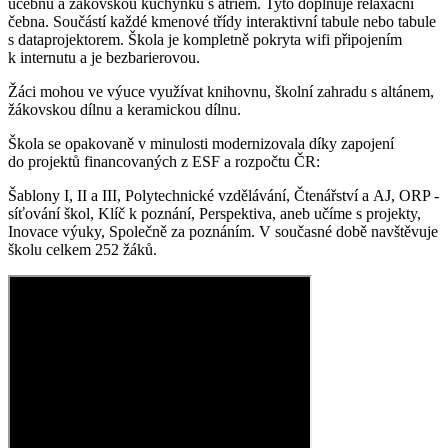
učebnu a žákovskou kuchyňku s atriem. Tyto doplňuje relaxační
čebna. Součástí každé kmenové třídy interaktivní tabule nebo tabule
s dataprojektorem. Škola je kompletně pokryta wifi připojením
k internutu a je bezbarierovou.
Žáci mohou ve výuce využívat knihovnu, školní zahradu s altánem,
žákovskou dílnu a keramickou dílnu.
Škola se opakovaně v minulosti modernizovala díky zapojení
do projektů financovaných z ESF a rozpočtu ČR:
Šablony I, II a III, Polytechnické vzdělávání, Čtenářství a AJ, ORP -
síťování škol, Klíč k poznání, Perspektiva, aneb učíme s projekty,
Inovace výuky, Společně za poznáním. V současné době navštěvuje
školu celkem 252 žáků.