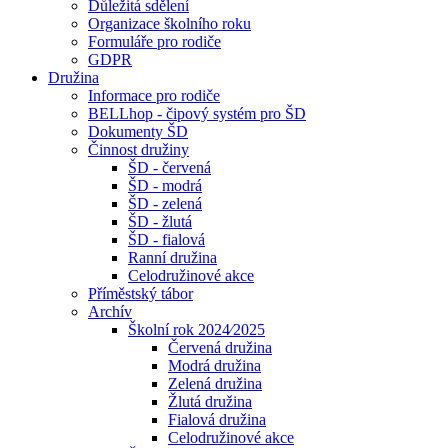
Důležitá sdělení
Organizace školního roku
Formuláře pro rodiče
GDPR
Družina
Informace pro rodiče
BELLhop - čipový systém pro ŠD
Dokumenty ŠD
Činnost družiny
ŠD - červená
ŠD - modrá
ŠD - zelená
ŠD - žlutá
ŠD - fialová
Ranní družina
Celodružinové akce
Příměstský tábor
Archív
Školní rok 2024⁄2025
Červená družina
Modrá družina
Zelená družina
Žlutá družina
Fialová družina
Celodružinové akce