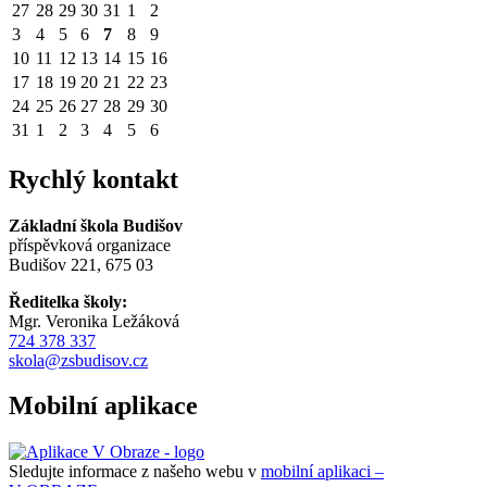
27
28
29
30
31
1
2
3
4
5
6
7
8
9
10
11
12
13
14
15
16
17
18
19
20
21
22
23
24
25
26
27
28
29
30
31
1
2
3
4
5
6
Rychlý kontakt
Základní škola Budišov
příspěvková organizace
Budišov 221, 675 03
Ředitelka školy:
Mgr. Veronika Ležáková
724 378 337
skola@zsbudisov.cz
Mobilní aplikace
Sledujte informace z našeho webu v
mobilní aplikaci –