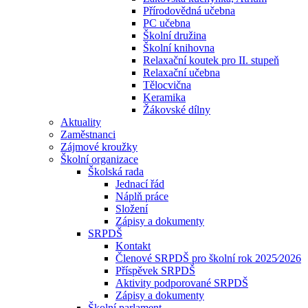
Přírodovědná učebna
PC učebna
Školní družina
Školní knihovna
Relaxační koutek pro II. stupeň
Relaxační učebna
Tělocvična
Keramika
Žákovské dílny
Aktuality
Zaměstnanci
Zájmové kroužky
Školní organizace
Školská rada
Jednací řád
Náplň práce
Složení
Zápisy a dokumenty
SRPDŠ
Kontakt
Členové SRPDŠ pro školní rok 2025⁄2026
Příspěvek SRPDŠ
Aktivity podporované SRPDŠ
Zápisy a dokumenty
Školní parlament