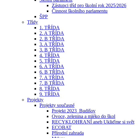
Zástupci tříd pro školní rok 2025⁄2026
Činnost školního parlamentu
ŠPP
Třídy
1. TŘÍDA
2. A TŘÍDA
2. B TŘÍDA
3. A TŘÍDA
3. B TŘÍDA
4. TŘÍDA
5. TŘÍDA
6. A TŘÍDA
6. B TŘÍDA
7. A TŘÍDA
7. B TŘÍDA
8. TŘÍDA
9. TŘÍDA
Projekty
Projekty současné
Projekt 2023_Budišov
Ovoce, zelenina a mléko do škol
RECYKLOHRANÍ aneb Ukliďme si svět
ECOBAT
Přírodní zahrada