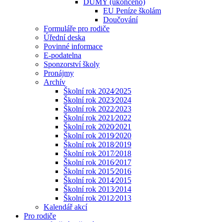
DUMY (ukončeno)
EU Peníze školám
Doučování
Formuláře pro rodiče
Úřední deska
Povinné informace
E-podatelna
Sponzorství školy
Pronájmy
Archív
Školní rok 2024⁄2025
Školní rok 2023⁄2024
Školní rok 2022⁄2023
Školní rok 2021⁄2022
Školní rok 2020⁄2021
Školní rok 2019⁄2020
Školní rok 2018⁄2019
Školní rok 2017⁄2018
Školní rok 2016⁄2017
Školní rok 2015⁄2016
Školní rok 2014⁄2015
Školní rok 2013⁄2014
Školní rok 2012⁄2013
Kalendář akcí
Pro rodiče