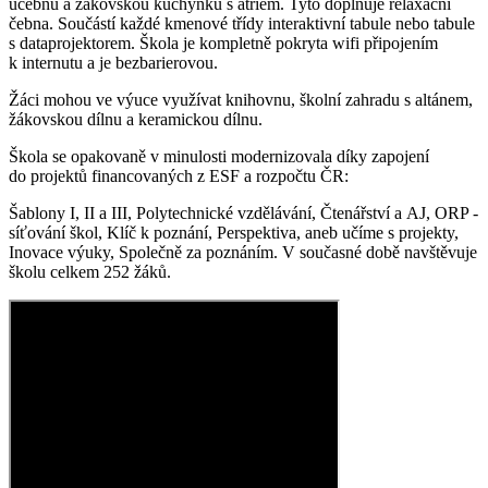
učebnu a žákovskou kuchyňku s atriem. Tyto doplňuje relaxační
čebna. Součástí každé kmenové třídy interaktivní tabule nebo tabule
s dataprojektorem. Škola je kompletně pokryta wifi připojením
k internutu a je bezbarierovou.
Žáci mohou ve výuce využívat knihovnu, školní zahradu s altánem,
žákovskou dílnu a keramickou dílnu.
Škola se opakovaně v minulosti modernizovala díky zapojení
do projektů financovaných z ESF a rozpočtu ČR:
Šablony I, II a III, Polytechnické vzdělávání, Čtenářství a AJ, ORP -
síťování škol, Klíč k poznání, Perspektiva, aneb učíme s projekty,
Inovace výuky, Společně za poznáním. V současné době navštěvuje
školu celkem 252 žáků.