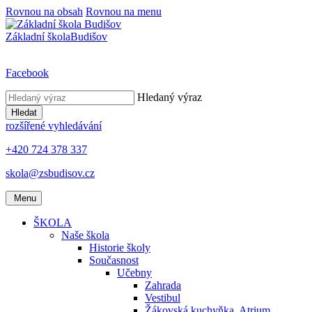
Rovnou na obsah
Rovnou na menu
Základní škola
Budišov
Facebook
Hledaný výraz
Hledat
rozšířené vyhledávání
+420 724 378 337
skola@zsbudisov.cz
Menu
ŠKOLA
Naše škola
Historie školy
Současnost
Učebny
Zahrada
Vestibul
Žákovská kuchyňka, Atrium