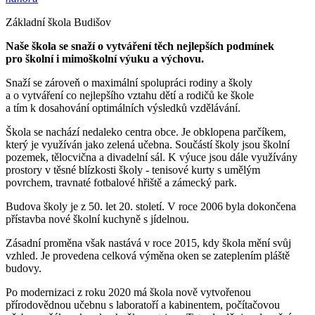
Základní škola Budišov
Naše škola se snaží o vytváření těch nejlepších podmínek
pro školní i mimoškolní výuku a výchovu.
Snaží se zároveň o maximální spolupráci rodiny a školy
a o vytváření co nejlepšího vztahu dětí a rodičů ke škole
a tím k dosahování optimálních výsledků vzdělávání.
Škola se nachází nedaleko centra obce. Je obklopena parčíkem,
který je využíván jako zelená učebna. Součástí školy jsou školní
pozemek, tělocvična a divadelní sál. K výuce jsou dále využívány
prostory v těsné blízkosti školy - tenisové kurty s umělým
povrchem, travnaté fotbalové hřiště a zámecký park.
Budova školy je z 50. let 20. století. V roce 2006 byla dokončena
přístavba nové školní kuchyně s jídelnou.
Zásadní proměna však nastává v roce 2015, kdy škola mění svůj
vzhled. Je provedena celková výměna oken se zateplením pláště
budovy.
Po modernizaci z roku 2020 má škola nově vytvořenou
přírodovědnou učebnu s laboratoří a kabinentem, počítačovou