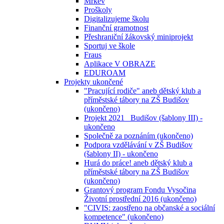
Mrkev
Proškoly
Digitalizujeme školu
Finanční gramotnost
Přeshraniční žákovský miniprojekt
Sportuj ve škole
Fraus
Aplikace V OBRAZE
EDUROAM
Projekty ukončené
"Pracující rodiče" aneb dětský klub a
příměstské tábory na ZŠ Budišov
(ukončeno)
Projekt 2021_ Budišov (šablony III) -
ukončeno
Společně za poznáním (ukončeno)
Podpora vzdělávání v ZŠ Budišov
(šablony II) - ukončeno
Hurá do práce! aneb dětský klub a
příměstské tábory na ZŠ Budišov
(ukončeno)
Grantový program Fondu Vysočina
Životní prostřední 2016 (ukončeno)
"CIVIS: zaostřeno na občanské a sociální
kompetence" (ukončeno)