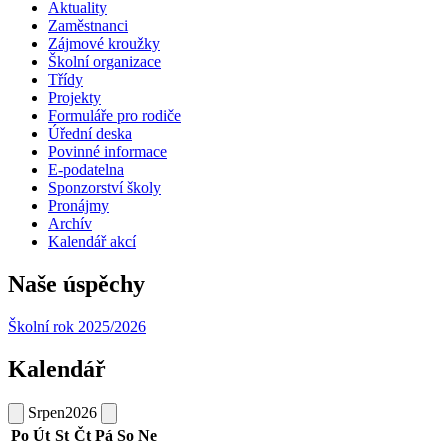
Aktuality
Zaměstnanci
Zájmové kroužky
Školní organizace
Třídy
Projekty
Formuláře pro rodiče
Úřední deska
Povinné informace
E-podatelna
Sponzorství školy
Pronájmy
Archív
Kalendář akcí
Naše úspěchy
Školní rok 2025/2026
Kalendář
Srpen
2026
Po
Út
St
Čt
Pá
So
Ne