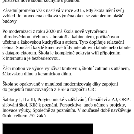
přístavba nové školní kuchyně s jídelnou.
Zásadní proměna však nastává v roce 2015, kdy škola mění svůj
vzhled. Je provedena celková výměna oken se zateplením pláště
budovy.
Po modernizaci z roku 2020 má škola nově vytvořenou
přírodovědnou učebnu s laboratoří a kabinentem, počítačovou
učebnu a žákovskou kuchyňku s atriem. Tyto doplňuje relaxační
čebna. Součástí každé kmenové třídy interaktivní tabule nebo tabule
s dataprojektorem. Škola je kompletně pokryta wifi připojením
k internutu a je bezbarierovou.
Žáci mohou ve výuce využívat knihovnu, školní zahradu s altánem,
žákovskou dílnu a keramickou dílnu.
Škola se opakovaně v minulosti modernizovala díky zapojení
do projektů financovaných z ESF a rozpočtu ČR:
Šablony I, II a III, Polytechnické vzdělávání, Čtenářství a AJ, ORP -
síťování škol, Klíč k poznání, Perspektiva, aneb učíme s projekty,
Inovace výuky, Společně za poznáním. V současné době navštěvuje
školu celkem 252 žáků.