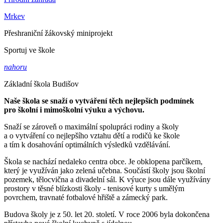
Mrkev
Přeshraniční žákovský miniprojekt
Sportuj ve škole
nahoru
Základní škola Budišov
Naše škola se snaží o vytváření těch nejlepších podmínek
pro školní i mimoškolní výuku a výchovu.
Snaží se zároveň o maximální spolupráci rodiny a školy
a o vytváření co nejlepšího vztahu dětí a rodičů ke škole
a tím k dosahování optimálních výsledků vzdělávání.
Škola se nachází nedaleko centra obce. Je obklopena parčíkem,
který je využíván jako zelená učebna. Součástí školy jsou školní
pozemek, tělocvična a divadelní sál. K výuce jsou dále využívány
prostory v těsné blízkosti školy - tenisové kurty s umělým
povrchem, travnaté fotbalové hřiště a zámecký park.
Budova školy je z 50. let 20. století. V roce 2006 byla dokončena