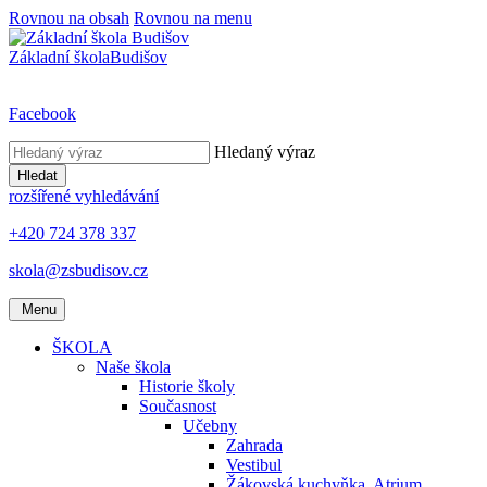
Rovnou na obsah
Rovnou na menu
Základní škola
Budišov
Facebook
Hledaný výraz
Hledat
rozšířené vyhledávání
+420 724 378 337
skola@zsbudisov.cz
Menu
ŠKOLA
Naše škola
Historie školy
Současnost
Učebny
Zahrada
Vestibul
Žákovská kuchyňka, Atrium