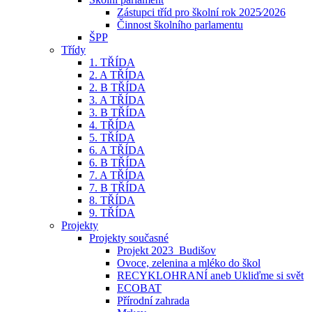
Zástupci tříd pro školní rok 2025⁄2026
Činnost školního parlamentu
ŠPP
Třídy
1. TŘÍDA
2. A TŘÍDA
2. B TŘÍDA
3. A TŘÍDA
3. B TŘÍDA
4. TŘÍDA
5. TŘÍDA
6. A TŘÍDA
6. B TŘÍDA
7. A TŘÍDA
7. B TŘÍDA
8. TŘÍDA
9. TŘÍDA
Projekty
Projekty současné
Projekt 2023_Budišov
Ovoce, zelenina a mléko do škol
RECYKLOHRANÍ aneb Ukliďme si svět
ECOBAT
Přírodní zahrada