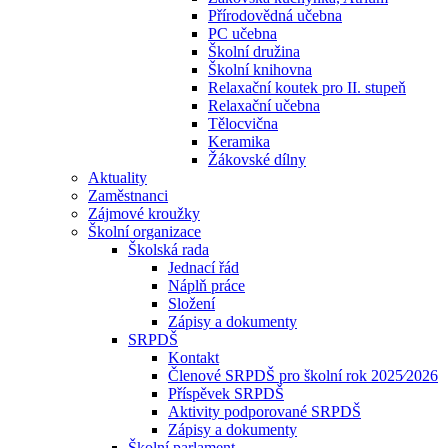
Přírodovědná učebna
PC učebna
Školní družina
Školní knihovna
Relaxační koutek pro II. stupeň
Relaxační učebna
Tělocvična
Keramika
Žákovské dílny
Aktuality
Zaměstnanci
Zájmové kroužky
Školní organizace
Školská rada
Jednací řád
Náplň práce
Složení
Zápisy a dokumenty
SRPDŠ
Kontakt
Členové SRPDŠ pro školní rok 2025⁄2026
Příspěvek SRPDŠ
Aktivity podporované SRPDŠ
Zápisy a dokumenty
Školní parlament