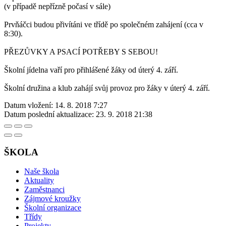
(v případě nepřízně počasí v sále)
Prvňáčci budou přivítáni ve třídě po společném zahájení (cca v
8:30).
PŘEZŮVKY A PSACÍ POTŘEBY S SEBOU!
Školní jídelna vaří pro přihlášené žáky od úterý 4. září.
Školní družina a klub zahájí svůj provoz pro žáky v úterý 4. září.
Datum vložení:
14. 8. 2018 7:27
Datum poslední aktualizace:
23. 9. 2018 21:38
ŠKOLA
Naše škola
Aktuality
Zaměstnanci
Zájmové kroužky
Školní organizace
Třídy
Projekty