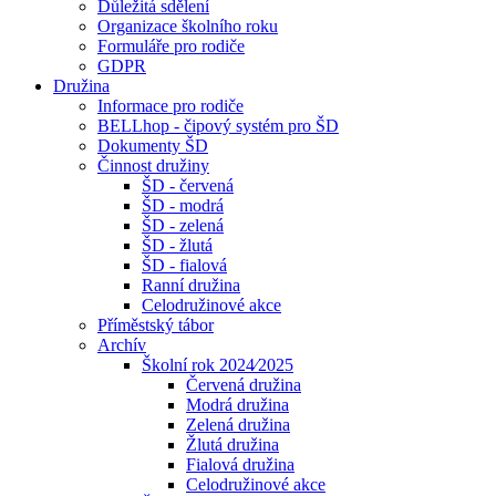
Důležitá sdělení
Organizace školního roku
Formuláře pro rodiče
GDPR
Družina
Informace pro rodiče
BELLhop - čipový systém pro ŠD
Dokumenty ŠD
Činnost družiny
ŠD - červená
ŠD - modrá
ŠD - zelená
ŠD - žlutá
ŠD - fialová
Ranní družina
Celodružinové akce
Příměstský tábor
Archív
Školní rok 2024⁄2025
Červená družina
Modrá družina
Zelená družina
Žlutá družina
Fialová družina
Celodružinové akce