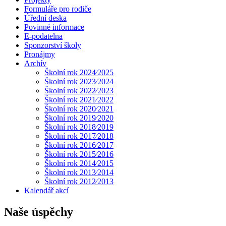
Formuláře pro rodiče
Úřední deska
Povinné informace
E-podatelna
Sponzorství školy
Pronájmy
Archív
Školní rok 2024⁄2025
Školní rok 2023⁄2024
Školní rok 2022⁄2023
Školní rok 2021⁄2022
Školní rok 2020⁄2021
Školní rok 2019⁄2020
Školní rok 2018⁄2019
Školní rok 2017⁄2018
Školní rok 2016⁄2017
Školní rok 2015⁄2016
Školní rok 2014⁄2015
Školní rok 2013⁄2014
Školní rok 2012⁄2013
Kalendář akcí
Naše úspěchy