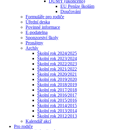
DUMY (ukončeno)
EU Peníze školám
Doučování
Formuláře pro rodiče
Úřední deska
Povinné informace
E-podatelna
Sponzorství školy
Pronájmy
Archív
Školní rok 2024⁄2025
Školní rok 2023⁄2024
Školní rok 2022⁄2023
Školní rok 2021⁄2022
Školní rok 2020⁄2021
Školní rok 2019⁄2020
Školní rok 2018⁄2019
Školní rok 2017⁄2018
Školní rok 2016⁄2017
Školní rok 2015⁄2016
Školní rok 2014⁄2015
Školní rok 2013⁄2014
Školní rok 2012⁄2013
Kalendář akcí
Pro rodiče