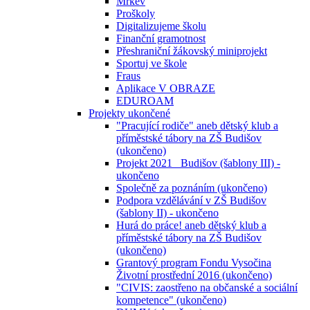
Mrkev
Proškoly
Digitalizujeme školu
Finanční gramotnost
Přeshraniční žákovský miniprojekt
Sportuj ve škole
Fraus
Aplikace V OBRAZE
EDUROAM
Projekty ukončené
"Pracující rodiče" aneb dětský klub a
příměstské tábory na ZŠ Budišov
(ukončeno)
Projekt 2021_ Budišov (šablony III) -
ukončeno
Společně za poznáním (ukončeno)
Podpora vzdělávání v ZŠ Budišov
(šablony II) - ukončeno
Hurá do práce! aneb dětský klub a
příměstské tábory na ZŠ Budišov
(ukončeno)
Grantový program Fondu Vysočina
Životní prostřední 2016 (ukončeno)
"CIVIS: zaostřeno na občanské a sociální
kompetence" (ukončeno)