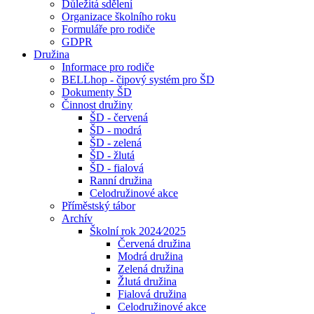
Důležitá sdělení
Organizace školního roku
Formuláře pro rodiče
GDPR
Družina
Informace pro rodiče
BELLhop - čipový systém pro ŠD
Dokumenty ŠD
Činnost družiny
ŠD - červená
ŠD - modrá
ŠD - zelená
ŠD - žlutá
ŠD - fialová
Ranní družina
Celodružinové akce
Příměstský tábor
Archív
Školní rok 2024⁄2025
Červená družina
Modrá družina
Zelená družina
Žlutá družina
Fialová družina
Celodružinové akce