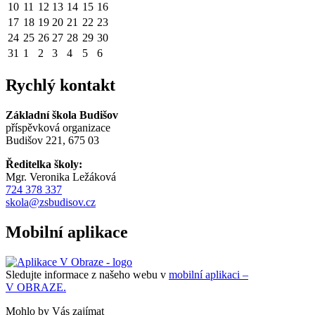
10
11
12
13
14
15
16
17
18
19
20
21
22
23
24
25
26
27
28
29
30
31
1
2
3
4
5
6
Rychlý kontakt
Základní škola Budišov
příspěvková organizace
Budišov 221, 675 03
Ředitelka školy:
Mgr. Veronika Ležáková
724 378 337
skola@zsbudisov.cz
Mobilní aplikace
Sledujte informace z našeho webu v
mobilní aplikaci –
V OBRAZE.
Mohlo by Vás zajímat