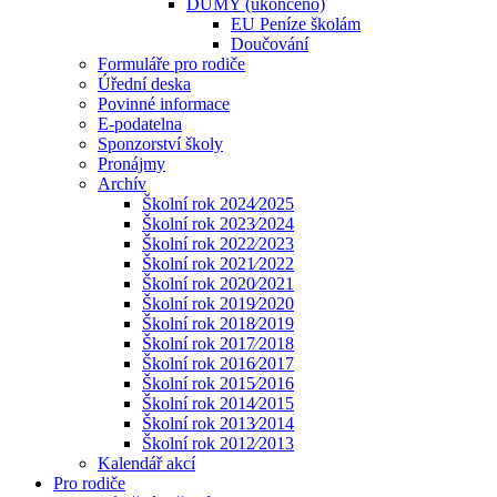
DUMY (ukončeno)
EU Peníze školám
Doučování
Formuláře pro rodiče
Úřední deska
Povinné informace
E-podatelna
Sponzorství školy
Pronájmy
Archív
Školní rok 2024⁄2025
Školní rok 2023⁄2024
Školní rok 2022⁄2023
Školní rok 2021⁄2022
Školní rok 2020⁄2021
Školní rok 2019⁄2020
Školní rok 2018⁄2019
Školní rok 2017⁄2018
Školní rok 2016⁄2017
Školní rok 2015⁄2016
Školní rok 2014⁄2015
Školní rok 2013⁄2014
Školní rok 2012⁄2013
Kalendář akcí
Pro rodiče