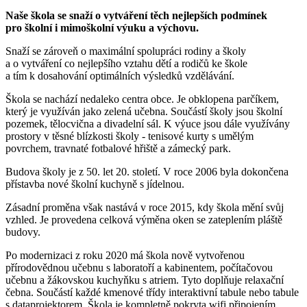
Naše škola se snaží o vytváření těch nejlepších podmínek
pro školní i mimoškolní výuku a výchovu.
Snaží se zároveň o maximální spolupráci rodiny a školy
a o vytváření co nejlepšího vztahu dětí a rodičů ke škole
a tím k dosahování optimálních výsledků vzdělávání.
Škola se nachází nedaleko centra obce. Je obklopena parčíkem,
který je využíván jako zelená učebna. Součástí školy jsou školní
pozemek, tělocvična a divadelní sál. K výuce jsou dále využívány
prostory v těsné blízkosti školy - tenisové kurty s umělým
povrchem, travnaté fotbalové hřiště a zámecký park.
Budova školy je z 50. let 20. století. V roce 2006 byla dokončena
přístavba nové školní kuchyně s jídelnou.
Zásadní proměna však nastává v roce 2015, kdy škola mění svůj
vzhled. Je provedena celková výměna oken se zateplením pláště
budovy.
Po modernizaci z roku 2020 má škola nově vytvořenou
přírodovědnou učebnu s laboratoří a kabinentem, počítačovou
učebnu a žákovskou kuchyňku s atriem. Tyto doplňuje relaxační
čebna. Součástí každé kmenové třídy interaktivní tabule nebo tabule
s dataprojektorem. Škola je kompletně pokryta wifi připojením