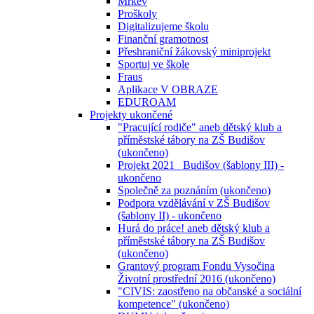
Mrkev
Proškoly
Digitalizujeme školu
Finanční gramotnost
Přeshraniční žákovský miniprojekt
Sportuj ve škole
Fraus
Aplikace V OBRAZE
EDUROAM
Projekty ukončené
"Pracující rodiče" aneb dětský klub a
příměstské tábory na ZŠ Budišov
(ukončeno)
Projekt 2021_ Budišov (šablony III) -
ukončeno
Společně za poznáním (ukončeno)
Podpora vzdělávání v ZŠ Budišov
(šablony II) - ukončeno
Hurá do práce! aneb dětský klub a
příměstské tábory na ZŠ Budišov
(ukončeno)
Grantový program Fondu Vysočina
Životní prostřední 2016 (ukončeno)
"CIVIS: zaostřeno na občanské a sociální
kompetence" (ukončeno)