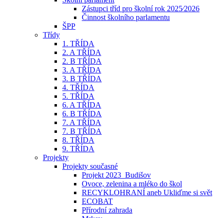
Zástupci tříd pro školní rok 2025⁄2026
Činnost školního parlamentu
ŠPP
Třídy
1. TŘÍDA
2. A TŘÍDA
2. B TŘÍDA
3. A TŘÍDA
3. B TŘÍDA
4. TŘÍDA
5. TŘÍDA
6. A TŘÍDA
6. B TŘÍDA
7. A TŘÍDA
7. B TŘÍDA
8. TŘÍDA
9. TŘÍDA
Projekty
Projekty současné
Projekt 2023_Budišov
Ovoce, zelenina a mléko do škol
RECYKLOHRANÍ aneb Ukliďme si svět
ECOBAT
Přírodní zahrada