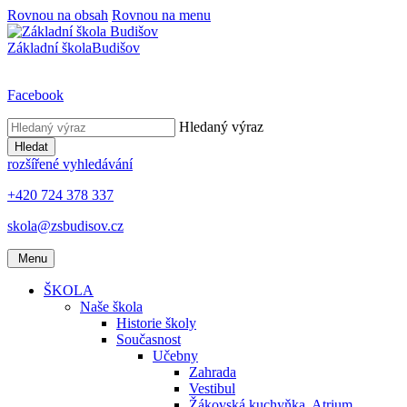
Rovnou na obsah
Rovnou na menu
Základní škola
Budišov
Facebook
Hledaný výraz
Hledat
rozšířené vyhledávání
+420 724 378 337
skola@zsbudisov.cz
Menu
ŠKOLA
Naše škola
Historie školy
Současnost
Učebny
Zahrada
Vestibul
Žákovská kuchyňka, Atrium