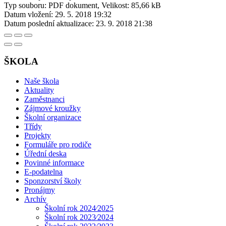
Typ souboru: PDF dokument, Velikost: 85,66 kB
Datum vložení:
29. 5. 2018 19:32
Datum poslední aktualizace:
23. 9. 2018 21:38
ŠKOLA
Naše škola
Aktuality
Zaměstnanci
Zájmové kroužky
Školní organizace
Třídy
Projekty
Formuláře pro rodiče
Úřední deska
Povinné informace
E-podatelna
Sponzorství školy
Pronájmy
Archív
Školní rok 2024⁄2025
Školní rok 2023⁄2024