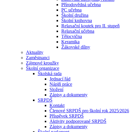
Přírodovědná učebna
PC učebna
Školní družina
Školní knihovna
Relaxační koutek pro II. stupeň
Relaxační učebna
Tělocvična
Keramika
Žákovské dílny
Aktuality
Zaměstnanci
Zájmové kroužky
Školní organizace
Školská rada
Jednací řád
Náplň práce
Složení
Zápisy a dokumenty
SRPDŠ
Kontakt
Členové SRPDŠ pro školní rok 2025⁄2026
Příspěvek SRPDŠ
Aktivity podporované SRPDŠ
Zápisy a dokumenty
Školní parlament