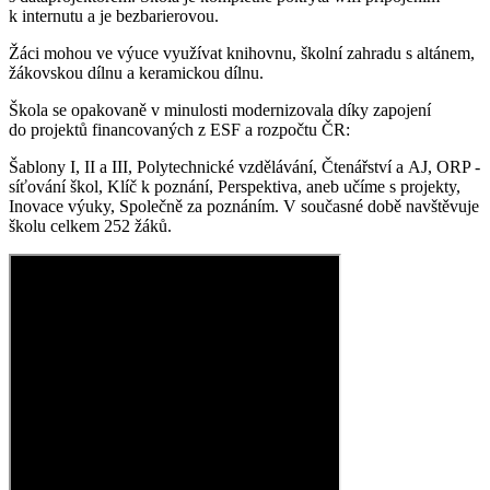
k internutu a je bezbarierovou.
Žáci mohou ve výuce využívat knihovnu, školní zahradu s altánem,
žákovskou dílnu a keramickou dílnu.
Škola se opakovaně v minulosti modernizovala díky zapojení
do projektů financovaných z ESF a rozpočtu ČR:
Šablony I, II a III, Polytechnické vzdělávání, Čtenářství a AJ, ORP -
síťování škol, Klíč k poznání, Perspektiva, aneb učíme s projekty,
Inovace výuky, Společně za poznáním. V současné době navštěvuje
školu celkem 252 žáků.