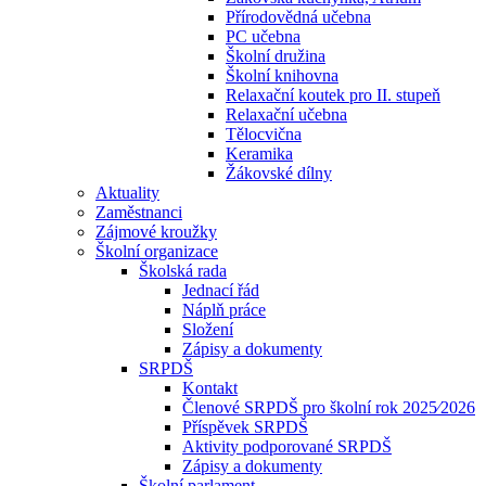
Přírodovědná učebna
PC učebna
Školní družina
Školní knihovna
Relaxační koutek pro II. stupeň
Relaxační učebna
Tělocvična
Keramika
Žákovské dílny
Aktuality
Zaměstnanci
Zájmové kroužky
Školní organizace
Školská rada
Jednací řád
Náplň práce
Složení
Zápisy a dokumenty
SRPDŠ
Kontakt
Členové SRPDŠ pro školní rok 2025⁄2026
Příspěvek SRPDŠ
Aktivity podporované SRPDŠ
Zápisy a dokumenty
Školní parlament