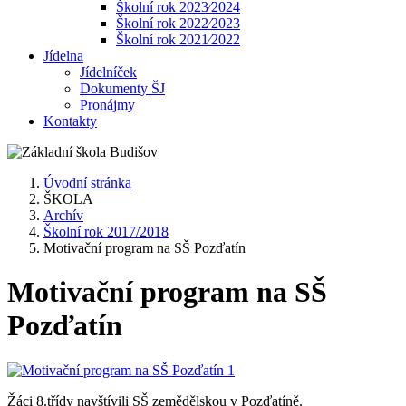
Školní rok 2023⁄2024
Školní rok 2022⁄2023
Školní rok 2021⁄2022
Jídelna
Jídelníček
Dokumenty ŠJ
Pronájmy
Kontakty
Úvodní stránka
ŠKOLA
Archív
Školní rok 2017/2018
Motivační program na SŠ Pozďatín
Motivační program na SŠ
Pozďatín
Žáci 8.třídy navštívili SŠ zemědělskou v Pozďatíně.