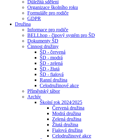
Důležitá sdělení
Organizace školního roku
Formuláře pro rodiče
GDPR
Družina
Informace pro rodiče
BELLhop - čipový systém pro ŠD
Dokumenty ŠD
Činnost družiny
ŠD - červená
ŠD - modrá
ŠD - zelená
ŠD - žlutá
ŠD - fialová
Ranní družina
Celodružinové akce
Příměstský tábor
Archív
Školní rok 2024⁄2025
Červená družina
Modrá družina
Zelená družina
Žlutá družina
Fialová družina
Celodružinové akce