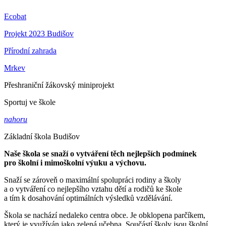
Ecobat
Projekt 2023 Budišov
Přírodní zahrada
Mrkev
Přeshraniční žákovský miniprojekt
Sportuj ve škole
nahoru
Základní škola Budišov
Naše škola se snaží o vytváření těch nejlepších podmínek
pro školní i mimoškolní výuku a výchovu.
Snaží se zároveň o maximální spolupráci rodiny a školy
a o vytváření co nejlepšího vztahu dětí a rodičů ke škole
a tím k dosahování optimálních výsledků vzdělávání.
Škola se nachází nedaleko centra obce. Je obklopena parčíkem,
který je využíván jako zelená učebna. Součástí školy jsou školní