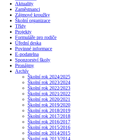
Aktuality
Zaměstnanci
Zájmové kroužky
Školní organizace
Třídy
Projekty
Formuláře pro rodiče
Úřední deska
Povinné informace
E-podatelna
Sponzorství školy
Pronájmy
Archív
Školní rok 2024⁄2025
Školní rok 2023⁄2024
Školní rok 2022⁄2023
Školní rok 2021⁄2022
Školní rok 2020⁄2021
Školní rok 2019⁄2020
Školní rok 2018⁄2019
Školní rok 2017⁄2018
Školní rok 2016⁄2017
Školní rok 2015⁄2016
Školní rok 2014⁄2015
Školní rok 2013⁄2014