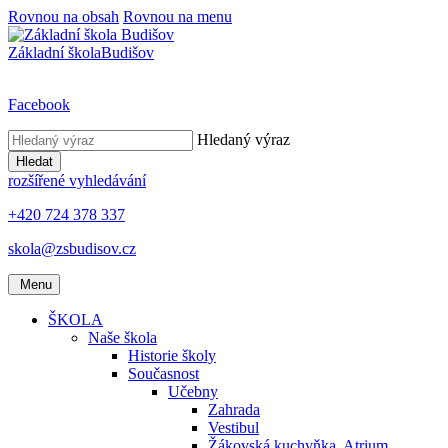
Rovnou na obsah
Rovnou na menu
Základní škola
Budišov
Facebook
Hledaný výraz
Hledat
rozšířené vyhledávání
+420 724 378 337
skola@zsbudisov.cz
Menu
ŠKOLA
Naše škola
Historie školy
Současnost
Učebny
Zahrada
Vestibul
Žákovská kuchyňka, Atrium