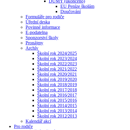
DUMY (ukončeno)
EU Peníze školám
Doučování
Formuláře pro rodiče
Úřední deska
Povinné informace
E-podatelna
Sponzorství školy
Pronájmy
Archív
Školní rok 2024⁄2025
Školní rok 2023⁄2024
Školní rok 2022⁄2023
Školní rok 2021⁄2022
Školní rok 2020⁄2021
Školní rok 2019⁄2020
Školní rok 2018⁄2019
Školní rok 2017⁄2018
Školní rok 2016⁄2017
Školní rok 2015⁄2016
Školní rok 2014⁄2015
Školní rok 2013⁄2014
Školní rok 2012⁄2013
Kalendář akcí
Pro rodiče