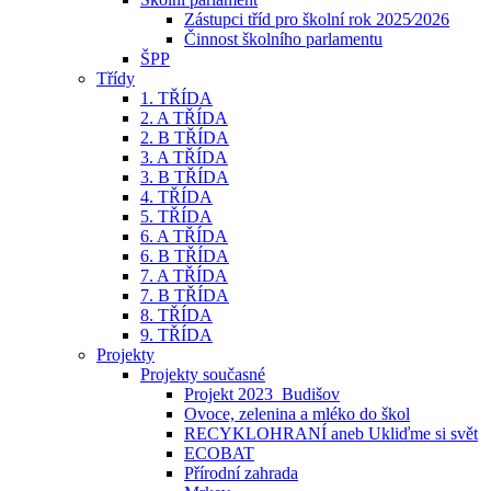
Zástupci tříd pro školní rok 2025⁄2026
Činnost školního parlamentu
ŠPP
Třídy
1. TŘÍDA
2. A TŘÍDA
2. B TŘÍDA
3. A TŘÍDA
3. B TŘÍDA
4. TŘÍDA
5. TŘÍDA
6. A TŘÍDA
6. B TŘÍDA
7. A TŘÍDA
7. B TŘÍDA
8. TŘÍDA
9. TŘÍDA
Projekty
Projekty současné
Projekt 2023_Budišov
Ovoce, zelenina a mléko do škol
RECYKLOHRANÍ aneb Ukliďme si svět
ECOBAT
Přírodní zahrada