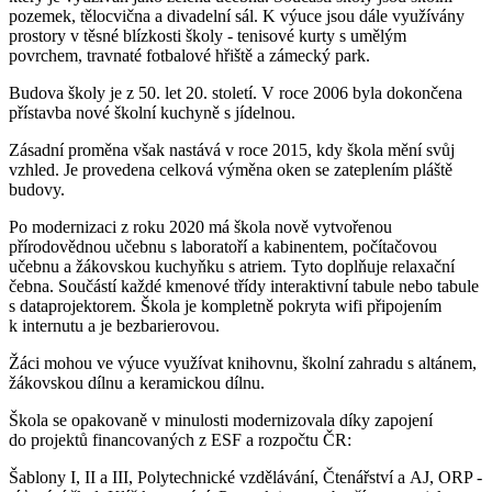
pozemek, tělocvična a divadelní sál. K výuce jsou dále využívány
prostory v těsné blízkosti školy - tenisové kurty s umělým
povrchem, travnaté fotbalové hřiště a zámecký park.
Budova školy je z 50. let 20. století. V roce 2006 byla dokončena
přístavba nové školní kuchyně s jídelnou.
Zásadní proměna však nastává v roce 2015, kdy škola mění svůj
vzhled. Je provedena celková výměna oken se zateplením pláště
budovy.
Po modernizaci z roku 2020 má škola nově vytvořenou
přírodovědnou učebnu s laboratoří a kabinentem, počítačovou
učebnu a žákovskou kuchyňku s atriem. Tyto doplňuje relaxační
čebna. Součástí každé kmenové třídy interaktivní tabule nebo tabule
s dataprojektorem. Škola je kompletně pokryta wifi připojením
k internutu a je bezbarierovou.
Žáci mohou ve výuce využívat knihovnu, školní zahradu s altánem,
žákovskou dílnu a keramickou dílnu.
Škola se opakovaně v minulosti modernizovala díky zapojení
do projektů financovaných z ESF a rozpočtu ČR:
Šablony I, II a III, Polytechnické vzdělávání, Čtenářství a AJ, ORP -