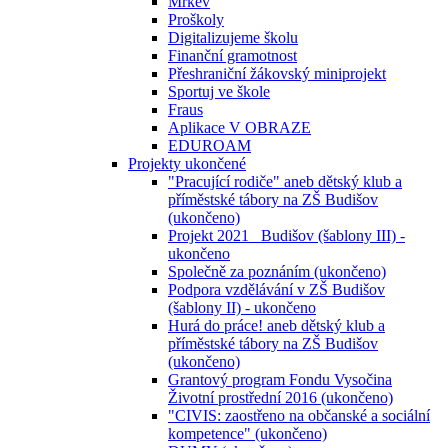
Mrkev
Proškoly
Digitalizujeme školu
Finanční gramotnost
Přeshraniční žákovský miniprojekt
Sportuj ve škole
Fraus
Aplikace V OBRAZE
EDUROAM
Projekty ukončené
"Pracující rodiče" aneb dětský klub a
příměstské tábory na ZŠ Budišov
(ukončeno)
Projekt 2021_ Budišov (šablony III) -
ukončeno
Společně za poznáním (ukončeno)
Podpora vzdělávání v ZŠ Budišov
(šablony II) - ukončeno
Hurá do práce! aneb dětský klub a
příměstské tábory na ZŠ Budišov
(ukončeno)
Grantový program Fondu Vysočina
Životní prostřední 2016 (ukončeno)
"CIVIS: zaostřeno na občanské a sociální
kompetence" (ukončeno)