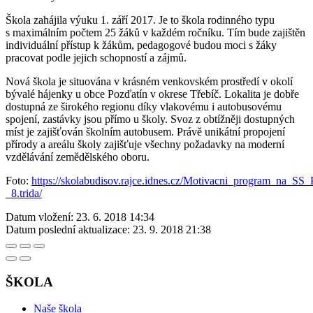
Škola zahájila výuku 1. září 2017. Je to škola rodinného typu
s maximálním počtem 25 žáků v každém ročníku. Tím bude zajištěn
individuální přístup k žákům, pedagogové budou moci s žáky
pracovat podle jejich schopností a zájmů.
Nová škola je situována v krásném venkovském prostředí v okolí
bývalé hájenky u obce Pozďatín v okrese Třebíč. Lokalita je dobře
dostupná ze širokého regionu díky vlakovému i autobusovému
spojení, zastávky jsou přímo u školy. Svoz z obtížněji dostupných
míst je zajišťován školním autobusem. Právě unikátní propojení
přírody a areálu školy zajišťuje všechny požadavky na moderní
vzdělávání zemědělského oboru.
Foto:
https://skolabudisov.rajce.idnes.cz/Motivacni_program_na_SS_
_8.trida/
Datum vložení:
23. 6. 2018 14:34
Datum poslední aktualizace:
23. 9. 2018 21:38
ŠKOLA
Naše škola