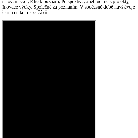
síťování škol, Klíč k poznání, Perspektiva, aneb učíme s projekty,
Inovace výuky, Společně za poznáním. V současné době navštěvuje
školu celkem 252 žáků.