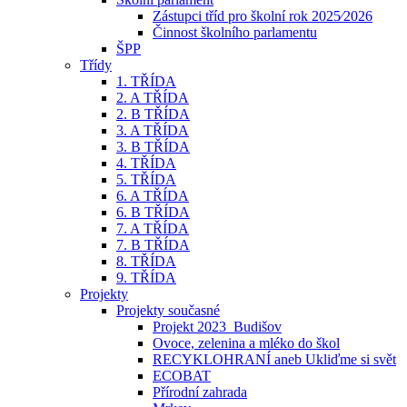
Zástupci tříd pro školní rok 2025⁄2026
Činnost školního parlamentu
ŠPP
Třídy
1. TŘÍDA
2. A TŘÍDA
2. B TŘÍDA
3. A TŘÍDA
3. B TŘÍDA
4. TŘÍDA
5. TŘÍDA
6. A TŘÍDA
6. B TŘÍDA
7. A TŘÍDA
7. B TŘÍDA
8. TŘÍDA
9. TŘÍDA
Projekty
Projekty současné
Projekt 2023_Budišov
Ovoce, zelenina a mléko do škol
RECYKLOHRANÍ aneb Ukliďme si svět
ECOBAT
Přírodní zahrada