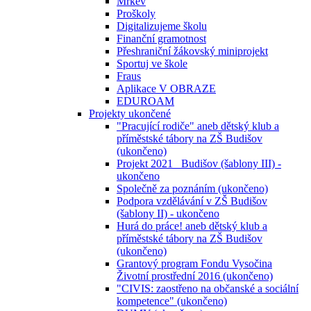
Mrkev
Proškoly
Digitalizujeme školu
Finanční gramotnost
Přeshraniční žákovský miniprojekt
Sportuj ve škole
Fraus
Aplikace V OBRAZE
EDUROAM
Projekty ukončené
"Pracující rodiče" aneb dětský klub a
příměstské tábory na ZŠ Budišov
(ukončeno)
Projekt 2021_ Budišov (šablony III) -
ukončeno
Společně za poznáním (ukončeno)
Podpora vzdělávání v ZŠ Budišov
(šablony II) - ukončeno
Hurá do práce! aneb dětský klub a
příměstské tábory na ZŠ Budišov
(ukončeno)
Grantový program Fondu Vysočina
Životní prostřední 2016 (ukončeno)
"CIVIS: zaostřeno na občanské a sociální
kompetence" (ukončeno)