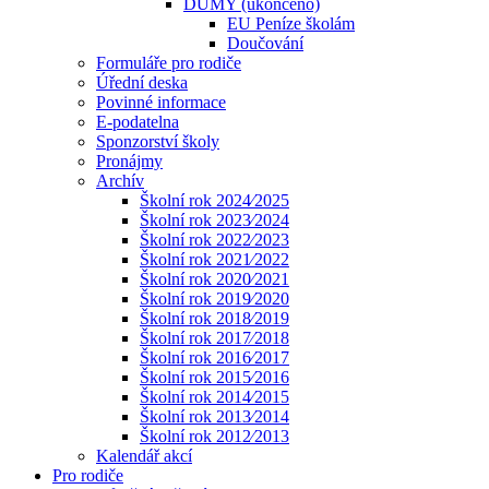
DUMY (ukončeno)
EU Peníze školám
Doučování
Formuláře pro rodiče
Úřední deska
Povinné informace
E-podatelna
Sponzorství školy
Pronájmy
Archív
Školní rok 2024⁄2025
Školní rok 2023⁄2024
Školní rok 2022⁄2023
Školní rok 2021⁄2022
Školní rok 2020⁄2021
Školní rok 2019⁄2020
Školní rok 2018⁄2019
Školní rok 2017⁄2018
Školní rok 2016⁄2017
Školní rok 2015⁄2016
Školní rok 2014⁄2015
Školní rok 2013⁄2014
Školní rok 2012⁄2013
Kalendář akcí
Pro rodiče