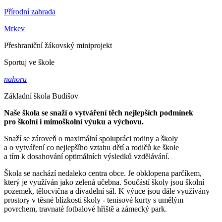
Přírodní zahrada
Mrkev
Přeshraniční žákovský miniprojekt
Sportuj ve škole
nahoru
Základní škola Budišov
Naše škola se snaží o vytváření těch nejlepších podmínek
pro školní i mimoškolní výuku a výchovu.
Snaží se zároveň o maximální spolupráci rodiny a školy
a o vytváření co nejlepšího vztahu dětí a rodičů ke škole
a tím k dosahování optimálních výsledků vzdělávání.
Škola se nachází nedaleko centra obce. Je obklopena parčíkem,
který je využíván jako zelená učebna. Součástí školy jsou školní
pozemek, tělocvična a divadelní sál. K výuce jsou dále využívány
prostory v těsné blízkosti školy - tenisové kurty s umělým
povrchem, travnaté fotbalové hřiště a zámecký park.