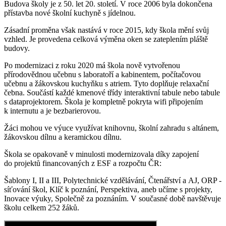
Budova školy je z 50. let 20. století. V roce 2006 byla dokončena
přístavba nové školní kuchyně s jídelnou.
Zásadní proměna však nastává v roce 2015, kdy škola mění svůj
vzhled. Je provedena celková výměna oken se zateplením pláště
budovy.
Po modernizaci z roku 2020 má škola nově vytvořenou
přírodovědnou učebnu s laboratoří a kabinentem, počítačovou
učebnu a žákovskou kuchyňku s atriem. Tyto doplňuje relaxační
čebna. Součástí každé kmenové třídy interaktivní tabule nebo tabule
s dataprojektorem. Škola je kompletně pokryta wifi připojením
k internutu a je bezbarierovou.
Žáci mohou ve výuce využívat knihovnu, školní zahradu s altánem,
žákovskou dílnu a keramickou dílnu.
Škola se opakovaně v minulosti modernizovala díky zapojení
do projektů financovaných z ESF a rozpočtu ČR:
Šablony I, II a III, Polytechnické vzdělávání, Čtenářství a AJ, ORP -
síťování škol, Klíč k poznání, Perspektiva, aneb učíme s projekty,
Inovace výuky, Společně za poznáním. V současné době navštěvuje
školu celkem 252 žáků.