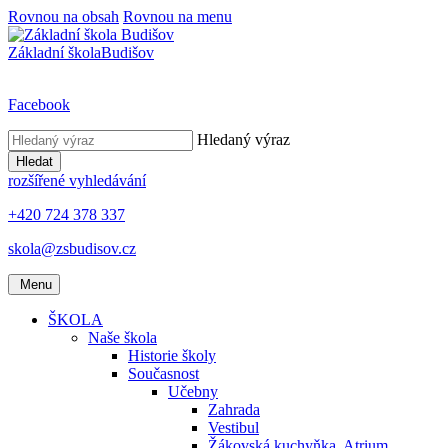
Rovnou na obsah
Rovnou na menu
Základní škola
Budišov
Facebook
Hledaný výraz
Hledat
rozšířené vyhledávání
+420 724 378 337
skola@zsbudisov.cz
Menu
ŠKOLA
Naše škola
Historie školy
Současnost
Učebny
Zahrada
Vestibul
Žákovská kuchyňka, Atrium