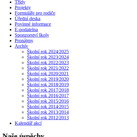
Třídy
Projekty
Formuláře pro rodiče
Úřední deska
Povinné informace
E-podatelna
Sponzorství školy
Pronájmy
Archív
Školní rok 2024⁄2025
Školní rok 2023⁄2024
Školní rok 2022⁄2023
Školní rok 2021⁄2022
Školní rok 2020⁄2021
Školní rok 2019⁄2020
Školní rok 2018⁄2019
Školní rok 2017⁄2018
Školní rok 2016⁄2017
Školní rok 2015⁄2016
Školní rok 2014⁄2015
Školní rok 2013⁄2014
Školní rok 2012⁄2013
Kalendář akcí
Naše úspěchy