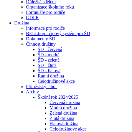
Důležitá sdělení
Organizace školního roku
Formuláře pro rodiče
GDPR
Družina
Informace pro rodiče
BELLhop - čipový systém pro ŠD
Dokumenty ŠD
Činnost družiny
ŠD - červená
ŠD - modrá
ŠD - zelená
ŠD - žlutá
ŠD - fialová
Ranní družina
Celodružinové akce
Příměstský tábor
Archív
Školní rok 2024⁄2025
Červená družina
Modrá družina
Zelená družina
Žlutá družina
Fialová družina
Celodružinové akce