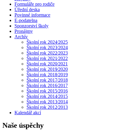
Formuláře pro rodiče
Úřední deska
Povinné informace
E-podatelna
Sponzorství školy
Pronájmy
Archív
Školní rok 2024⁄2025
Školní rok 2023⁄2024
Školní rok 2022⁄2023
Školní rok 2021⁄2022
Školní rok 2020⁄2021
Školní rok 2019⁄2020
Školní rok 2018⁄2019
Školní rok 2017⁄2018
Školní rok 2016⁄2017
Školní rok 2015⁄2016
Školní rok 2014⁄2015
Školní rok 2013⁄2014
Školní rok 2012⁄2013
Kalendář akcí
Naše úspěchy