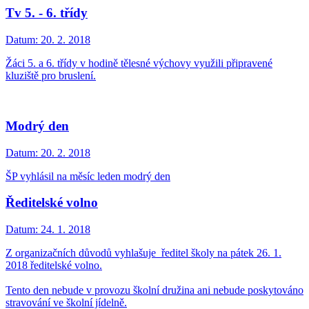
Tv 5. - 6. třídy
Datum:
20. 2. 2018
Žáci 5. a 6. třídy v hodině tělesné výchovy využili připravené
kluziště pro bruslení.
Modrý den
Datum:
20. 2. 2018
ŠP vyhlásil na měsíc leden modrý den
Ředitelské volno
Datum:
24. 1. 2018
Z organizačních důvodů vyhlašuje ředitel školy na pátek 26. 1.
2018 ředitelské volno.
Tento den nebude v provozu školní družina ani nebude poskytováno
stravování ve školní jídelně.