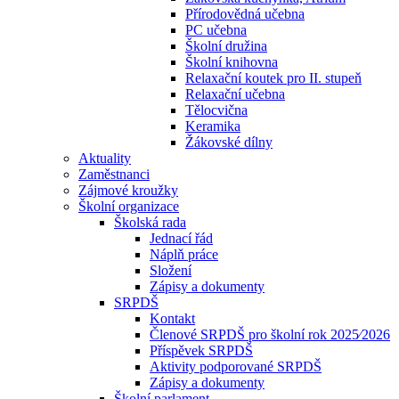
Přírodovědná učebna
PC učebna
Školní družina
Školní knihovna
Relaxační koutek pro II. stupeň
Relaxační učebna
Tělocvična
Keramika
Žákovské dílny
Aktuality
Zaměstnanci
Zájmové kroužky
Školní organizace
Školská rada
Jednací řád
Náplň práce
Složení
Zápisy a dokumenty
SRPDŠ
Kontakt
Členové SRPDŠ pro školní rok 2025⁄2026
Příspěvek SRPDŠ
Aktivity podporované SRPDŠ
Zápisy a dokumenty
Školní parlament