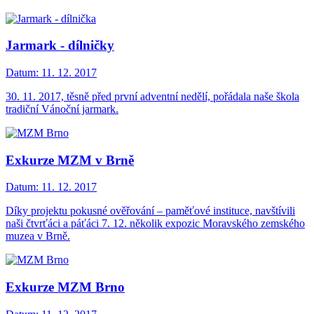
Jarmark - dílničky
Datum:
11. 12. 2017
30. 11. 2017, těsně před první adventní nedělí, pořádala naše škola
tradiční Vánoční jarmark.
Exkurze MZM v Brně
Datum:
11. 12. 2017
Díky projektu pokusné ověřování – paměťové instituce, navštívili
naši čtvrťáci a páťáci 7. 12. několik expozic Moravského zemského
muzea v Brně.
Exkurze MZM Brno