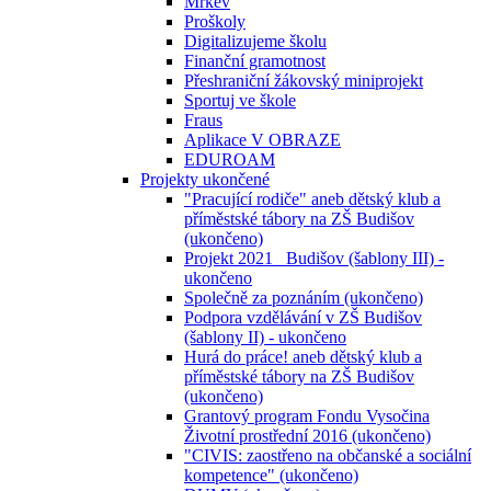
Mrkev
Proškoly
Digitalizujeme školu
Finanční gramotnost
Přeshraniční žákovský miniprojekt
Sportuj ve škole
Fraus
Aplikace V OBRAZE
EDUROAM
Projekty ukončené
"Pracující rodiče" aneb dětský klub a
příměstské tábory na ZŠ Budišov
(ukončeno)
Projekt 2021_ Budišov (šablony III) -
ukončeno
Společně za poznáním (ukončeno)
Podpora vzdělávání v ZŠ Budišov
(šablony II) - ukončeno
Hurá do práce! aneb dětský klub a
příměstské tábory na ZŠ Budišov
(ukončeno)
Grantový program Fondu Vysočina
Životní prostřední 2016 (ukončeno)
"CIVIS: zaostřeno na občanské a sociální
kompetence" (ukončeno)