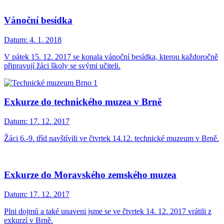
Vánoční besídka
Datum:
4. 1. 2018
V pátek 15. 12. 2017 se konala vánoční besídka, kterou každoročně
připravují žáci školy se svými učiteli.
Exkurze do technického muzea v Brně
Datum:
17. 12. 2017
Žáci 6.-9. tříd navštívili ve čtvrtek 14.12. technické muzeum v Brně.
Exkurze do Moravského zemského muzea
Datum:
17. 12. 2017
Plni dojmů a také unaveni jsme se ve čtvrtek 14. 12. 2017 vrátili z
exkurzí v Brně.