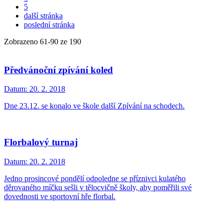
5
další stránka
poslední stránka
Zobrazeno
61
-
90
ze 190
Předvánoční zpívání koled
Datum:
20. 2. 2018
Dne 23.12. se konalo ve škole další Zpívání na schodech.
Florbalový turnaj
Datum:
20. 2. 2018
Jedno prosincové pondělí odpoledne se příznivci kulatého
děrovaného míčku sešli v tělocvičně školy, aby poměřili své
dovednosti ve sportovní hře florbal.