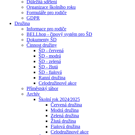
Důležitá sdělení
Organizace školního roku
Formuláře pro rodiče
GDPR
Družina
Informace pro rodiče
BELLhop - čipový systém pro ŠD
Dokumenty ŠD
Činnost družiny
ŠD - červená
ŠD - modrá
ŠD - zelená
ŠD - žlutá
ŠD - fialová
Ranní družina
Celodružinové akce
Příměstský tábor
Archív
Školní rok 2024⁄2025
Červená družina
Modrá družina
Zelená družina
Žlutá družina
Fialová družina
Celodružinové akce