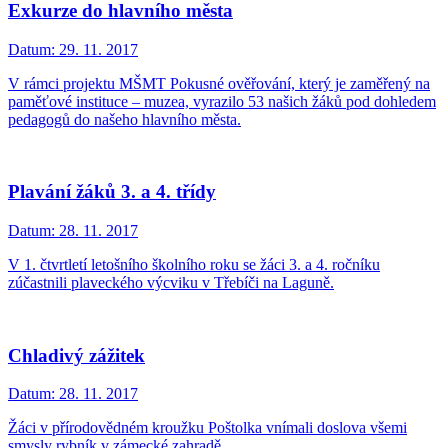
Exkurze do hlavního města
Datum:
29. 11. 2017
V rámci projektu MŠMT Pokusné ověřování, který je zaměřený na
paměťové instituce – muzea, vyrazilo 53 našich žáků pod dohledem
pedagogů do našeho hlavního města.
Plavání žáků 3. a 4. třídy
Datum:
28. 11. 2017
V 1. čtvrtletí letošního školního roku se žáci 3. a 4. ročníku
zúčastnili plaveckého výcviku v Třebíči na Laguně.
Chladivý zážitek
Datum:
28. 11. 2017
Žáci v přírodovědném kroužku Poštolka vnímali doslova všemi
smysly rybník v zámecké zahradě.