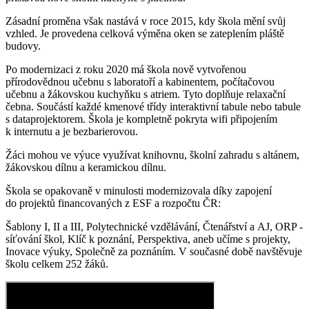
Zásadní proměna však nastává v roce 2015, kdy škola mění svůj
vzhled. Je provedena celková výměna oken se zateplením pláště
budovy.
Po modernizaci z roku 2020 má škola nově vytvořenou
přírodovědnou učebnu s laboratoří a kabinentem, počítačovou
učebnu a žákovskou kuchyňku s atriem. Tyto doplňuje relaxační
čebna. Součástí každé kmenové třídy interaktivní tabule nebo tabule
s dataprojektorem. Škola je kompletně pokryta wifi připojením
k internutu a je bezbarierovou.
Žáci mohou ve výuce využívat knihovnu, školní zahradu s altánem,
žákovskou dílnu a keramickou dílnu.
Škola se opakovaně v minulosti modernizovala díky zapojení
do projektů financovaných z ESF a rozpočtu ČR:
Šablony I, II a III, Polytechnické vzdělávání, Čtenářství a AJ, ORP -
síťování škol, Klíč k poznání, Perspektiva, aneb učíme s projekty,
Inovace výuky, Společně za poznáním. V současné době navštěvuje
školu celkem 252 žáků.