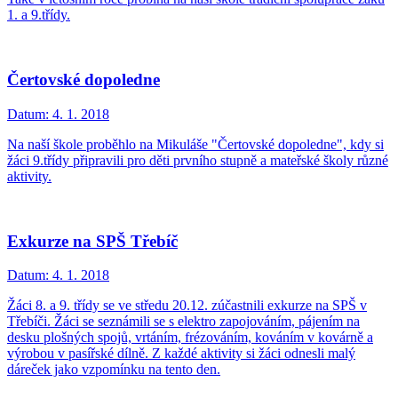
1. a 9.třídy.
Čertovské dopoledne
Datum:
4. 1. 2018
Na naší škole proběhlo na Mikuláše "Čertovské dopoledne", kdy si
žáci 9.třídy připravili pro děti prvního stupně a mateřské školy různé
aktivity.
Exkurze na SPŠ Třebíč
Datum:
4. 1. 2018
Žáci 8. a 9. třídy se ve středu 20.12. zúčastnili exkurze na SPŠ v
Třebíči. Žáci se seznámili se s elektro zapojováním, pájením na
desku plošných spojů, vrtáním, frézováním, kováním v kovárně a
výrobou v pasířské dílně. Z každé aktivity si žáci odnesli malý
dáreček jako vzpomínku na tento den.