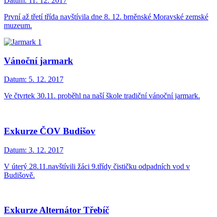
Datum:
11. 12. 2017
První až třetí třída navštívila dne 8. 12. brněnské Moravské zemské
muzeum.
Vánoční jarmark
Datum:
5. 12. 2017
Ve čtvrtek 30.11. proběhl na naší škole tradiční vánoční jarmark.
Exkurze ČOV Budišov
Datum:
3. 12. 2017
V úterý 28.11.navštívili žáci 9.třídy čističku odpadních vod v
Budišově.
Exkurze Alternátor Třebíč