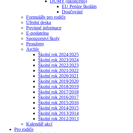
DUMY (ukončeno)
EU Peníze školám
Doučování
Formuláře pro rodiče
Úřední deska
Povinné informace
E-podatelna
Sponzorství školy
Pronájmy
Archív
Školní rok 2024⁄2025
Školní rok 2023⁄2024
Školní rok 2022⁄2023
Školní rok 2021⁄2022
Školní rok 2020⁄2021
Školní rok 2019⁄2020
Školní rok 2018⁄2019
Školní rok 2017⁄2018
Školní rok 2016⁄2017
Školní rok 2015⁄2016
Školní rok 2014⁄2015
Školní rok 2013⁄2014
Školní rok 2012⁄2013
Kalendář akcí
Pro rodiče