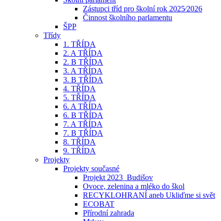
Zástupci tříd pro školní rok 2025⁄2026
Činnost školního parlamentu
ŠPP
Třídy
1. TŘÍDA
2. A TŘÍDA
2. B TŘÍDA
3. A TŘÍDA
3. B TŘÍDA
4. TŘÍDA
5. TŘÍDA
6. A TŘÍDA
6. B TŘÍDA
7. A TŘÍDA
7. B TŘÍDA
8. TŘÍDA
9. TŘÍDA
Projekty
Projekty současné
Projekt 2023_Budišov
Ovoce, zelenina a mléko do škol
RECYKLOHRANÍ aneb Ukliďme si svět
ECOBAT
Přírodní zahrada