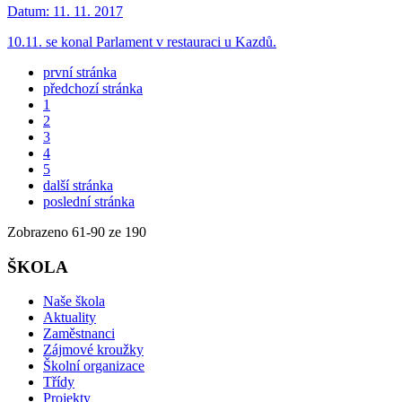
Datum:
11. 11. 2017
10.11. se konal Parlament v restauraci u Kazdů.
první stránka
předchozí stránka
1
2
3
4
5
další stránka
poslední stránka
Zobrazeno
61
-
90
ze 190
ŠKOLA
Naše škola
Aktuality
Zaměstnanci
Zájmové kroužky
Školní organizace
Třídy
Projekty