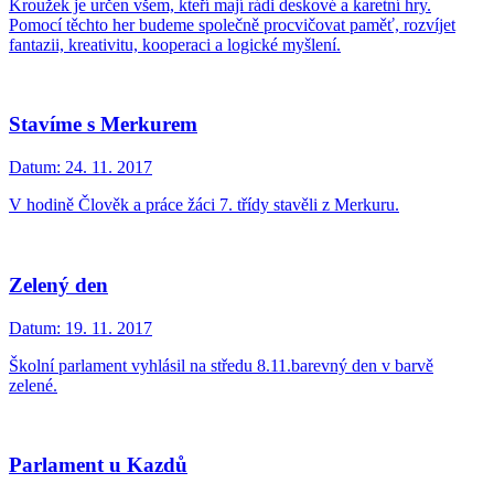
Kroužek je určen všem, kteří mají rádi deskové a karetní hry.
Pomocí těchto her budeme společně procvičovat paměť, rozvíjet
fantazii, kreativitu, kooperaci a logické myšlení.
Stavíme s Merkurem
Datum:
24. 11. 2017
V hodině Člověk a práce žáci 7. třídy stavěli z Merkuru.
Zelený den
Datum:
19. 11. 2017
Školní parlament vyhlásil na středu 8.11.barevný den v barvě
zelené.
Parlament u Kazdů