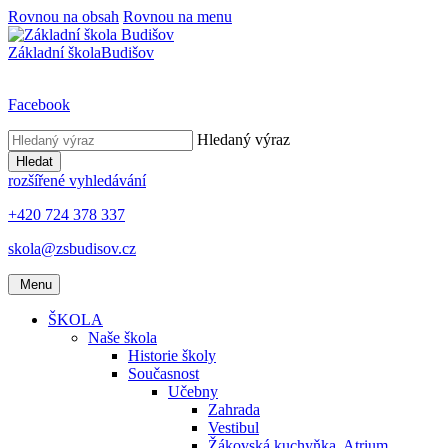
Rovnou na obsah
Rovnou na menu
Základní škola
Budišov
Facebook
Hledaný výraz
Hledat
rozšířené vyhledávání
+420 724 378 337
skola@zsbudisov.cz
Menu
ŠKOLA
Naše škola
Historie školy
Současnost
Učebny
Zahrada
Vestibul
Žákovská kuchyňka, Atrium