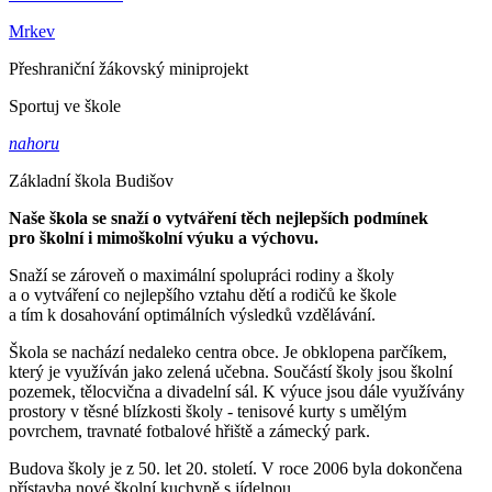
Mrkev
Přeshraniční žákovský miniprojekt
Sportuj ve škole
nahoru
Základní škola Budišov
Naše škola se snaží o vytváření těch nejlepších podmínek
pro školní i mimoškolní výuku a výchovu.
Snaží se zároveň o maximální spolupráci rodiny a školy
a o vytváření co nejlepšího vztahu dětí a rodičů ke škole
a tím k dosahování optimálních výsledků vzdělávání.
Škola se nachází nedaleko centra obce. Je obklopena parčíkem,
který je využíván jako zelená učebna. Součástí školy jsou školní
pozemek, tělocvična a divadelní sál. K výuce jsou dále využívány
prostory v těsné blízkosti školy - tenisové kurty s umělým
povrchem, travnaté fotbalové hřiště a zámecký park.
Budova školy je z 50. let 20. století. V roce 2006 byla dokončena
přístavba nové školní kuchyně s jídelnou.