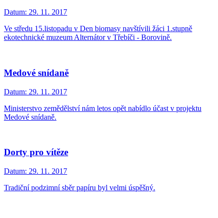
Datum:
29. 11. 2017
Ve středu 15.listopadu v Den biomasy navštívili žáci 1.stupně
ekotechnické muzeum Alternátor v Třebíči - Borovině.
Medové snídaně
Datum:
29. 11. 2017
Ministerstvo zemědělství nám letos opět nabídlo účast v projektu
Medové snídaně.
Dorty pro vítěze
Datum:
29. 11. 2017
Tradiční podzimní sběr papíru byl velmi úspěšný.