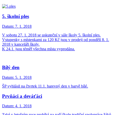
5. školní ples
Datum:
7. 1. 2018
V sobotu 27. 1. 2018 se uskuteční v sále školy 5. školní ples.
Vstupenky s místenkami za 120 Kč jsou v prodeji od pondělí 8. 1.
2018 v kanceláři školy.
K 24.1. jsou téměř všechna místa vyprodána.
Bílý den
Datum:
5. 1. 2018
ŠP vyhlásil na čtvrtek 11.1. barevný den v barvě bílé.
Prvňáci a deváťáci
Datum:
4. 1. 2018
Také v letošním roce probíhá na naší škole tradiční spolupráce žáků