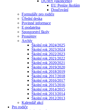
DUMY (ukončeno)
EU Peníze školám
Doučování
Formuláře pro rodiče
Úřední deska
Povinné informace
E-podatelna
Sponzorství školy
Pronájmy
Archív
Školní rok 2024⁄2025
Školní rok 2023⁄2024
Školní rok 2022⁄2023
Školní rok 2021⁄2022
Školní rok 2020⁄2021
Školní rok 2019⁄2020
Školní rok 2018⁄2019
Školní rok 2017⁄2018
Školní rok 2016⁄2017
Školní rok 2015⁄2016
Školní rok 2014⁄2015
Školní rok 2013⁄2014
Školní rok 2012⁄2013
Kalendář akcí
Pro rodiče