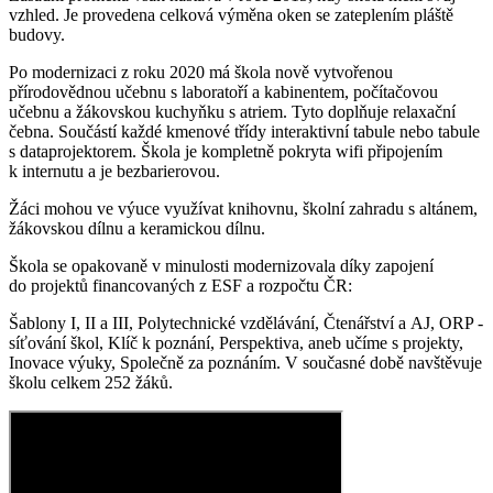
vzhled. Je provedena celková výměna oken se zateplením pláště
budovy.
Po modernizaci z roku 2020 má škola nově vytvořenou
přírodovědnou učebnu s laboratoří a kabinentem, počítačovou
učebnu a žákovskou kuchyňku s atriem. Tyto doplňuje relaxační
čebna. Součástí každé kmenové třídy interaktivní tabule nebo tabule
s dataprojektorem. Škola je kompletně pokryta wifi připojením
k internutu a je bezbarierovou.
Žáci mohou ve výuce využívat knihovnu, školní zahradu s altánem,
žákovskou dílnu a keramickou dílnu.
Škola se opakovaně v minulosti modernizovala díky zapojení
do projektů financovaných z ESF a rozpočtu ČR:
Šablony I, II a III, Polytechnické vzdělávání, Čtenářství a AJ, ORP -
síťování škol, Klíč k poznání, Perspektiva, aneb učíme s projekty,
Inovace výuky, Společně za poznáním. V současné době navštěvuje
školu celkem 252 žáků.