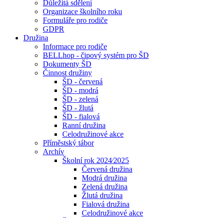
Důležitá sdělení
Organizace školního roku
Formuláře pro rodiče
GDPR
Družina
Informace pro rodiče
BELLhop - čipový systém pro ŠD
Dokumenty ŠD
Činnost družiny
ŠD - červená
ŠD - modrá
ŠD - zelená
ŠD - žlutá
ŠD - fialová
Ranní družina
Celodružinové akce
Příměstský tábor
Archív
Školní rok 2024⁄2025
Červená družina
Modrá družina
Zelená družina
Žlutá družina
Fialová družina
Celodružinové akce