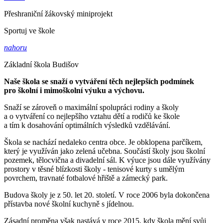
Přeshraniční žákovský miniprojekt
Sportuj ve škole
nahoru
Základní škola Budišov
Naše škola se snaží o vytváření těch nejlepších podmínek
pro školní i mimoškolní výuku a výchovu.
Snaží se zároveň o maximální spolupráci rodiny a školy
a o vytváření co nejlepšího vztahu dětí a rodičů ke škole
a tím k dosahování optimálních výsledků vzdělávání.
Škola se nachází nedaleko centra obce. Je obklopena parčíkem,
který je využíván jako zelená učebna. Součástí školy jsou školní
pozemek, tělocvična a divadelní sál. K výuce jsou dále využívány
prostory v těsné blízkosti školy - tenisové kurty s umělým
povrchem, travnaté fotbalové hřiště a zámecký park.
Budova školy je z 50. let 20. století. V roce 2006 byla dokončena
přístavba nové školní kuchyně s jídelnou.
Zásadní proměna však nastává v roce 2015, kdy škola mění svůj