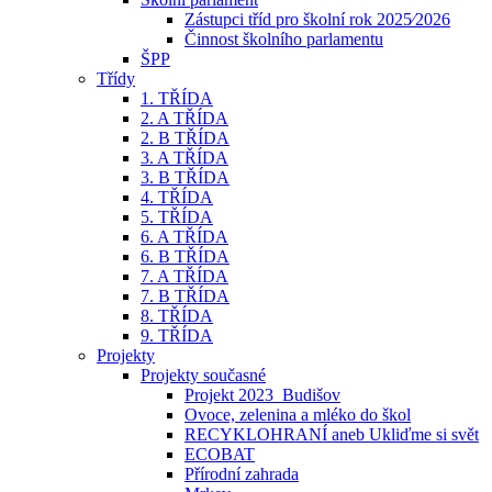
Zástupci tříd pro školní rok 2025⁄2026
Činnost školního parlamentu
ŠPP
Třídy
1. TŘÍDA
2. A TŘÍDA
2. B TŘÍDA
3. A TŘÍDA
3. B TŘÍDA
4. TŘÍDA
5. TŘÍDA
6. A TŘÍDA
6. B TŘÍDA
7. A TŘÍDA
7. B TŘÍDA
8. TŘÍDA
9. TŘÍDA
Projekty
Projekty současné
Projekt 2023_Budišov
Ovoce, zelenina a mléko do škol
RECYKLOHRANÍ aneb Ukliďme si svět
ECOBAT
Přírodní zahrada