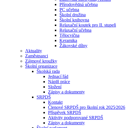
Přírodovědná učebna
PC učebna
Školní družina
Školní knihovna
Relaxační koutek pro II. stupeň
Relaxační učebna
Tělocvična
Keramika
Žákovské dílny
Aktuality
Zaměstnanci
Zájmové kroužky
Školní organizace
Školská rada
Jednací řád
Náplň práce
Složení
Zápisy a dokumenty
SRPDŠ
Kontakt
Členové SRPDŠ pro školní rok 2025⁄2026
Příspěvek SRPDŠ
Aktivity podporované SRPDŠ
Zápisy a dokumenty
Školní parlament