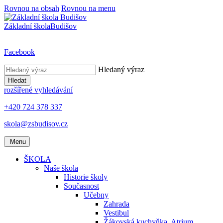
Rovnou na obsah
Rovnou na menu
Základní škola
Budišov
Facebook
Hledaný výraz
Hledat
rozšířené vyhledávání
+420 724 378 337
skola@zsbudisov.cz
Menu
ŠKOLA
Naše škola
Historie školy
Současnost
Učebny
Zahrada
Vestibul
Žákovská kuchyňka, Atrium