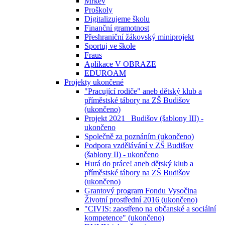
Mrkev
Proškoly
Digitalizujeme školu
Finanční gramotnost
Přeshraniční žákovský miniprojekt
Sportuj ve škole
Fraus
Aplikace V OBRAZE
EDUROAM
Projekty ukončené
"Pracující rodiče" aneb dětský klub a
příměstské tábory na ZŠ Budišov
(ukončeno)
Projekt 2021_ Budišov (šablony III) -
ukončeno
Společně za poznáním (ukončeno)
Podpora vzdělávání v ZŠ Budišov
(šablony II) - ukončeno
Hurá do práce! aneb dětský klub a
příměstské tábory na ZŠ Budišov
(ukončeno)
Grantový program Fondu Vysočina
Životní prostřední 2016 (ukončeno)
"CIVIS: zaostřeno na občanské a sociální
kompetence" (ukončeno)