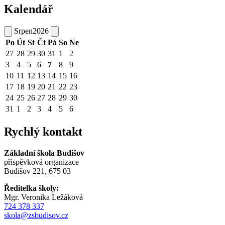
Kalendář
Srpen
2026
Po
Út
St
Čt
Pá
So
Ne
27
28
29
30
31
1
2
3
4
5
6
7
8
9
10
11
12
13
14
15
16
17
18
19
20
21
22
23
24
25
26
27
28
29
30
31
1
2
3
4
5
6
Rychlý kontakt
Základní škola Budišov
příspěvková organizace
Budišov 221, 675 03
Ředitelka školy:
Mgr. Veronika Ležáková
724 378 337
skola@zsbudisov.cz