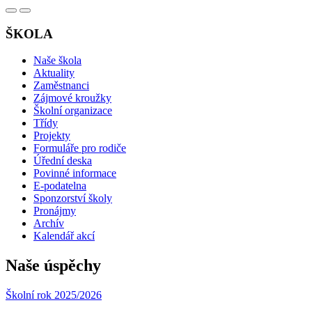
ŠKOLA
Naše škola
Aktuality
Zaměstnanci
Zájmové kroužky
Školní organizace
Třídy
Projekty
Formuláře pro rodiče
Úřední deska
Povinné informace
E-podatelna
Sponzorství školy
Pronájmy
Archív
Kalendář akcí
Naše úspěchy
Školní rok 2025/2026