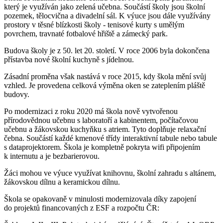
který je využíván jako zelená učebna. Součástí školy jsou školní
pozemek, tělocvična a divadelní sál. K výuce jsou dále využívány
prostory v těsné blízkosti školy - tenisové kurty s umělým
povrchem, travnaté fotbalové hřiště a zámecký park.
Budova školy je z 50. let 20. století. V roce 2006 byla dokončena
přístavba nové školní kuchyně s jídelnou.
Zásadní proměna však nastává v roce 2015, kdy škola mění svůj
vzhled. Je provedena celková výměna oken se zateplením pláště
budovy.
Po modernizaci z roku 2020 má škola nově vytvořenou
přírodovědnou učebnu s laboratoří a kabinentem, počítačovou
učebnu a žákovskou kuchyňku s atriem. Tyto doplňuje relaxační
čebna. Součástí každé kmenové třídy interaktivní tabule nebo tabule
s dataprojektorem. Škola je kompletně pokryta wifi připojením
k internutu a je bezbarierovou.
Žáci mohou ve výuce využívat knihovnu, školní zahradu s altánem,
žákovskou dílnu a keramickou dílnu.
Škola se opakovaně v minulosti modernizovala díky zapojení
do projektů financovaných z ESF a rozpočtu ČR: