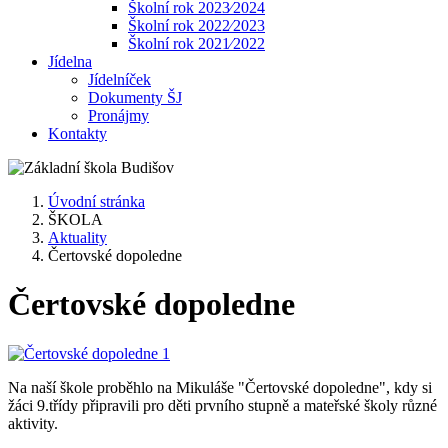
Školní rok 2023⁄2024
Školní rok 2022⁄2023
Školní rok 2021⁄2022
Jídelna
Jídelníček
Dokumenty ŠJ
Pronájmy
Kontakty
Úvodní stránka
ŠKOLA
Aktuality
Čertovské dopoledne
Čertovské dopoledne
Na naší škole proběhlo na Mikuláše "Čertovské dopoledne", kdy si
žáci 9.třídy připravili pro děti prvního stupně a mateřské školy různé
aktivity.