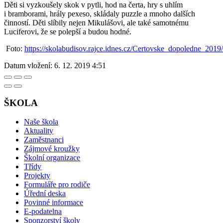
Děti si vyzkoušely skok v pytli, hod na čerta, hry s uhlím
i bramborami, hrály pexeso, skládaly puzzle a mnoho dalších
činností. Děti slíbily nejen Mikulášovi, ale také samotnému
Luciferovi, že se polepší a budou hodné.
Foto:
https://skolabudisov.rajce.idnes.cz/Certovske_dopoledne_2019/
Datum vložení:
6. 12. 2019 4:51
ŠKOLA
Naše škola
Aktuality
Zaměstnanci
Zájmové kroužky
Školní organizace
Třídy
Projekty
Formuláře pro rodiče
Úřední deska
Povinné informace
E-podatelna
Sponzorství školy