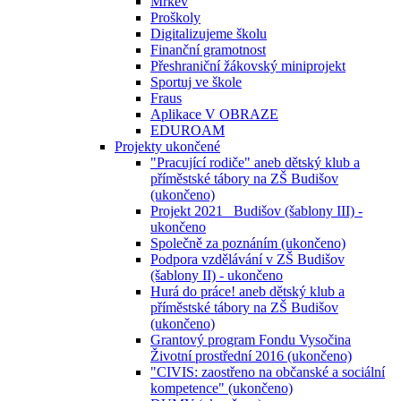
Mrkev
Proškoly
Digitalizujeme školu
Finanční gramotnost
Přeshraniční žákovský miniprojekt
Sportuj ve škole
Fraus
Aplikace V OBRAZE
EDUROAM
Projekty ukončené
"Pracující rodiče" aneb dětský klub a
příměstské tábory na ZŠ Budišov
(ukončeno)
Projekt 2021_ Budišov (šablony III) -
ukončeno
Společně za poznáním (ukončeno)
Podpora vzdělávání v ZŠ Budišov
(šablony II) - ukončeno
Hurá do práce! aneb dětský klub a
příměstské tábory na ZŠ Budišov
(ukončeno)
Grantový program Fondu Vysočina
Životní prostřední 2016 (ukončeno)
"CIVIS: zaostřeno na občanské a sociální
kompetence" (ukončeno)