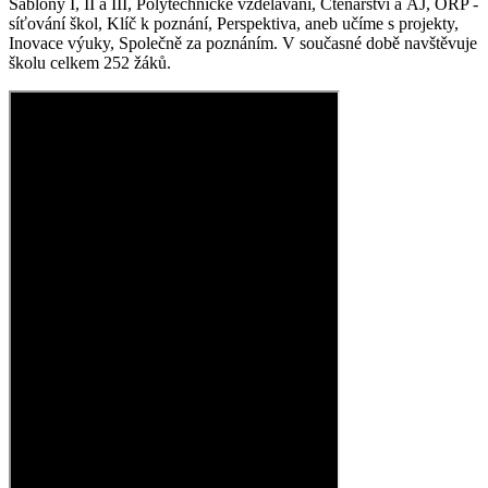
Šablony I, II a III, Polytechnické vzdělávání, Čtenářství a AJ, ORP -
síťování škol, Klíč k poznání, Perspektiva, aneb učíme s projekty,
Inovace výuky, Společně za poznáním. V současné době navštěvuje
školu celkem 252 žáků.