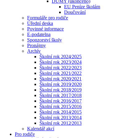
DUMY (ukončeno)
EU Peníze školám
Doučování
Formuláře pro rodiče
Úřední deska
Povinné informace
E-podatelna
Sponzorství školy
Pronájmy
Archív
Školní rok 2024⁄2025
Školní rok 2023⁄2024
Školní rok 2022⁄2023
Školní rok 2021⁄2022
Školní rok 2020⁄2021
Školní rok 2019⁄2020
Školní rok 2018⁄2019
Školní rok 2017⁄2018
Školní rok 2016⁄2017
Školní rok 2015⁄2016
Školní rok 2014⁄2015
Školní rok 2013⁄2014
Školní rok 2012⁄2013
Kalendář akcí
Pro rodiče