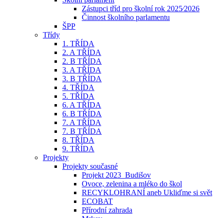
Zástupci tříd pro školní rok 2025⁄2026
Činnost školního parlamentu
ŠPP
Třídy
1. TŘÍDA
2. A TŘÍDA
2. B TŘÍDA
3. A TŘÍDA
3. B TŘÍDA
4. TŘÍDA
5. TŘÍDA
6. A TŘÍDA
6. B TŘÍDA
7. A TŘÍDA
7. B TŘÍDA
8. TŘÍDA
9. TŘÍDA
Projekty
Projekty současné
Projekt 2023_Budišov
Ovoce, zelenina a mléko do škol
RECYKLOHRANÍ aneb Ukliďme si svět
ECOBAT
Přírodní zahrada