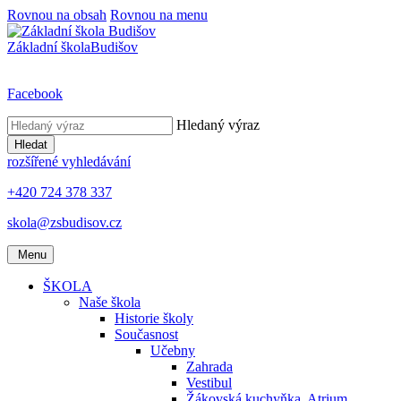
Rovnou na obsah
Rovnou na menu
Základní škola
Budišov
Facebook
Hledaný výraz
Hledat
rozšířené vyhledávání
+420 724 378 337
skola@zsbudisov.cz
Menu
ŠKOLA
Naše škola
Historie školy
Současnost
Učebny
Zahrada
Vestibul
Žákovská kuchyňka, Atrium