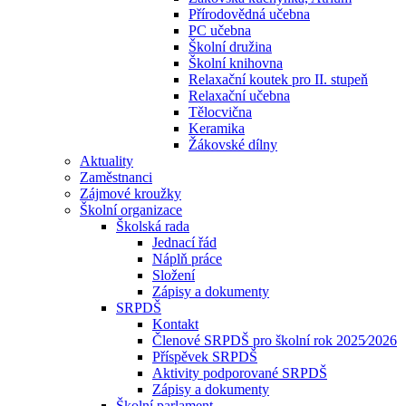
Přírodovědná učebna
PC učebna
Školní družina
Školní knihovna
Relaxační koutek pro II. stupeň
Relaxační učebna
Tělocvična
Keramika
Žákovské dílny
Aktuality
Zaměstnanci
Zájmové kroužky
Školní organizace
Školská rada
Jednací řád
Náplň práce
Složení
Zápisy a dokumenty
SRPDŠ
Kontakt
Členové SRPDŠ pro školní rok 2025⁄2026
Příspěvek SRPDŠ
Aktivity podporované SRPDŠ
Zápisy a dokumenty
Školní parlament