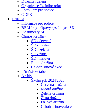
Důležitá sdělení
Organizace školního roku
Formuláře pro rodiče
GDPR
Družina
Informace pro rodiče
BELLhop - čipový systém pro ŠD
Dokumenty ŠD
Činnost družiny
ŠD - červená
ŠD - modrá
ŠD - zelená
ŠD - žlutá
ŠD - fialová
Ranní družina
Celodružinové akce
Příměstský tábor
Archív
Školní rok 2024⁄2025
Červená družina
Modrá družina
Zelená družina
Žlutá družina
Fialová družina
Celodružinové akce