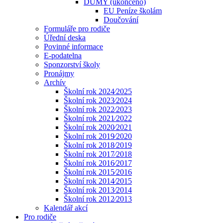
DUMY (ukončeno)
EU Peníze školám
Doučování
Formuláře pro rodiče
Úřední deska
Povinné informace
E-podatelna
Sponzorství školy
Pronájmy
Archív
Školní rok 2024⁄2025
Školní rok 2023⁄2024
Školní rok 2022⁄2023
Školní rok 2021⁄2022
Školní rok 2020⁄2021
Školní rok 2019⁄2020
Školní rok 2018⁄2019
Školní rok 2017⁄2018
Školní rok 2016⁄2017
Školní rok 2015⁄2016
Školní rok 2014⁄2015
Školní rok 2013⁄2014
Školní rok 2012⁄2013
Kalendář akcí
Pro rodiče