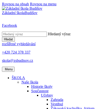
Rovnou na obsah
Rovnou na menu
Základní škola
Budišov
Facebook
Hledaný výraz
Hledat
rozšířené vyhledávání
+420 724 378 337
skola@zsbudisov.cz
Menu
ŠKOLA
Naše škola
Historie školy
Současnost
Učebny
Zahrada
Vestibul
Žákovská kuchyňka, Atrium