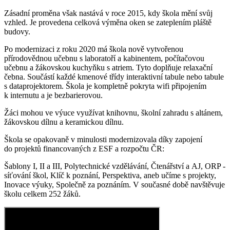
Zásadní proměna však nastává v roce 2015, kdy škola mění svůj
vzhled. Je provedena celková výměna oken se zateplením pláště
budovy.
Po modernizaci z roku 2020 má škola nově vytvořenou
přírodovědnou učebnu s laboratoří a kabinentem, počítačovou
učebnu a žákovskou kuchyňku s atriem. Tyto doplňuje relaxační
čebna. Součástí každé kmenové třídy interaktivní tabule nebo tabule
s dataprojektorem. Škola je kompletně pokryta wifi připojením
k internutu a je bezbarierovou.
Žáci mohou ve výuce využívat knihovnu, školní zahradu s altánem,
žákovskou dílnu a keramickou dílnu.
Škola se opakovaně v minulosti modernizovala díky zapojení
do projektů financovaných z ESF a rozpočtu ČR:
Šablony I, II a III, Polytechnické vzdělávání, Čtenářství a AJ, ORP -
síťování škol, Klíč k poznání, Perspektiva, aneb učíme s projekty,
Inovace výuky, Společně za poznáním. V současné době navštěvuje
školu celkem 252 žáků.