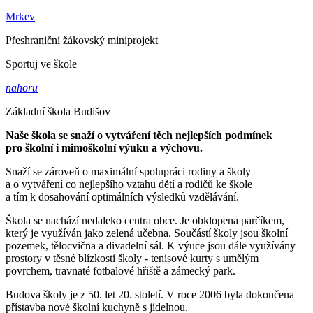
Mrkev
Přeshraniční žákovský miniprojekt
Sportuj ve škole
nahoru
Základní škola Budišov
Naše škola se snaží o vytváření těch nejlepších podmínek
pro školní i mimoškolní výuku a výchovu.
Snaží se zároveň o maximální spolupráci rodiny a školy
a o vytváření co nejlepšího vztahu dětí a rodičů ke škole
a tím k dosahování optimálních výsledků vzdělávání.
Škola se nachází nedaleko centra obce. Je obklopena parčíkem,
který je využíván jako zelená učebna. Součástí školy jsou školní
pozemek, tělocvična a divadelní sál. K výuce jsou dále využívány
prostory v těsné blízkosti školy - tenisové kurty s umělým
povrchem, travnaté fotbalové hřiště a zámecký park.
Budova školy je z 50. let 20. století. V roce 2006 byla dokončena
přístavba nové školní kuchyně s jídelnou.