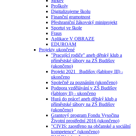
Mrkev
Proškoly
Digitalizujeme školu
Finanční gramotnost
Přeshraniční žákovský miniprojekt
Sportuj ve škole
Fraus
Aplikace V OBRAZE
EDUROAM
Projekty ukončené
"Pracující rodiče" aneb dětský klub a
příměstské tábory na ZŠ Budišov
(ukončeno)
Projekt 2021_ Budišov (šablony III) -
ukončeno
Společně za poznáním (ukončeno)
Podpora vzdělávání v ZŠ Budišov
(šablony II) - ukončeno
Hurá do práce! aneb dětský klub a
příměstské tábory na ZŠ Budišov
(ukončeno)
Grantový program Fondu Vysočina
Životní prostřední 2016 (ukončeno)
"CIVIS: zaostřeno na občanské a sociální
kompetence" (ukončeno)