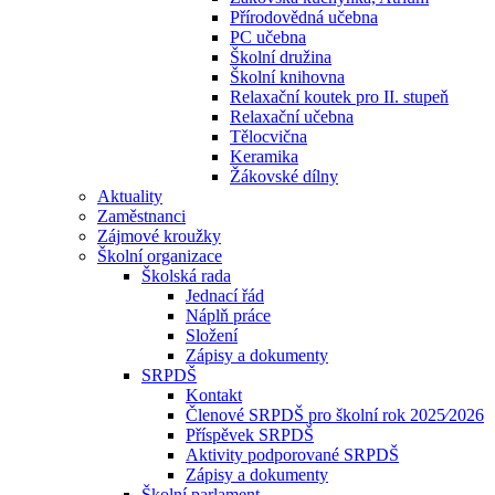
Přírodovědná učebna
PC učebna
Školní družina
Školní knihovna
Relaxační koutek pro II. stupeň
Relaxační učebna
Tělocvična
Keramika
Žákovské dílny
Aktuality
Zaměstnanci
Zájmové kroužky
Školní organizace
Školská rada
Jednací řád
Náplň práce
Složení
Zápisy a dokumenty
SRPDŠ
Kontakt
Členové SRPDŠ pro školní rok 2025⁄2026
Příspěvek SRPDŠ
Aktivity podporované SRPDŠ
Zápisy a dokumenty
Školní parlament