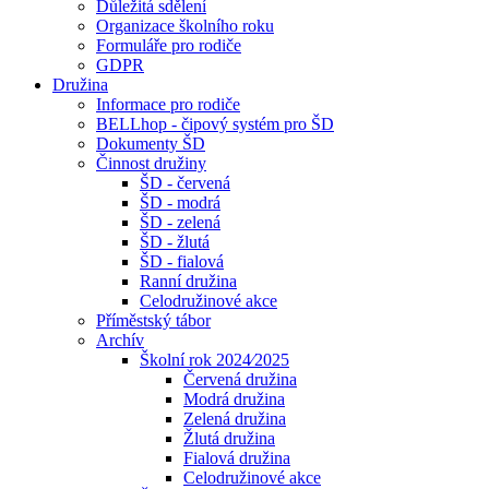
Důležitá sdělení
Organizace školního roku
Formuláře pro rodiče
GDPR
Družina
Informace pro rodiče
BELLhop - čipový systém pro ŠD
Dokumenty ŠD
Činnost družiny
ŠD - červená
ŠD - modrá
ŠD - zelená
ŠD - žlutá
ŠD - fialová
Ranní družina
Celodružinové akce
Příměstský tábor
Archív
Školní rok 2024⁄2025
Červená družina
Modrá družina
Zelená družina
Žlutá družina
Fialová družina
Celodružinové akce