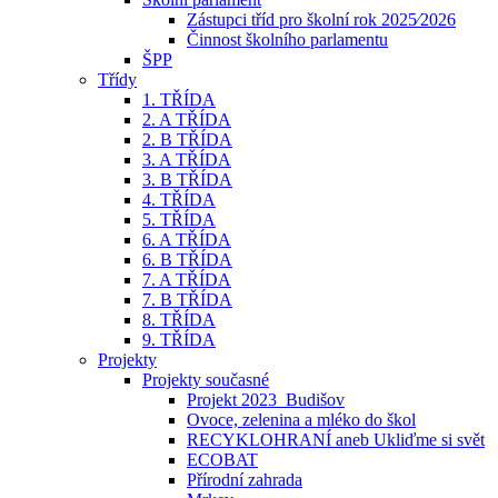
Zástupci tříd pro školní rok 2025⁄2026
Činnost školního parlamentu
ŠPP
Třídy
1. TŘÍDA
2. A TŘÍDA
2. B TŘÍDA
3. A TŘÍDA
3. B TŘÍDA
4. TŘÍDA
5. TŘÍDA
6. A TŘÍDA
6. B TŘÍDA
7. A TŘÍDA
7. B TŘÍDA
8. TŘÍDA
9. TŘÍDA
Projekty
Projekty současné
Projekt 2023_Budišov
Ovoce, zelenina a mléko do škol
RECYKLOHRANÍ aneb Ukliďme si svět
ECOBAT
Přírodní zahrada