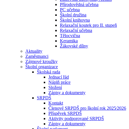
Přírodovědná učebna
PC učebna
Školní družina
Školní knihovna
Relaxační koutek pro II. stupeň
Relaxační učebna
Tělocvična
Keramika
Žákovské dílny
Aktuality
Zaměstnanci
Zájmové kroužky
Školní organizace
Školská rada
Jednací řád
Náplň práce
Složení
Zápisy a dokumenty
SRPDŠ
Kontakt
Členové SRPDŠ pro školní rok 2025⁄2026
Příspěvek SRPDŠ
Aktivity podporované SRPDŠ
Zápisy a dokumenty
Školní parlament