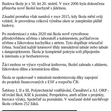
Budova školy je z 50. let 20. století. V roce 2006 byla dokončena
přístavba nové školní kuchyně s jídelnou.
Zásadní proměna však nastává v roce 2015, kdy škola mění svůj
vzhled. Je provedena celková výměna oken se zateplením pláště
budovy.
Po modernizaci z roku 2020 má škola nově vytvořenou
přírodovědnou učebnu s laboratoří a kabinentem, počítačovou
učebnu a žákovskou kuchyňku s atriem. Tyto doplňuje relaxační
čebna. Součástí každé kmenové třídy interaktivní tabule nebo tabule
s dataprojektorem. Škola je kompletně pokryta wifi připojením
k internutu a je bezbarierovou.
Žáci mohou ve výuce využívat knihovnu, školní zahradu s altánem,
žákovskou dílnu a keramickou dílnu.
Škola se opakovaně v minulosti modernizovala díky zapojení
do projektů financovaných z ESF a rozpočtu ČR:
Šablony I, II a III, Polytechnické vzdělávání, Čtenářství a AJ, ORP -
síťování škol, Klíč k poznání, Perspektiva, aneb učíme s projekty,
Inovace výuky, Společně za poznáním. V současné době navštěvuje
školu celkem 252 žáků.