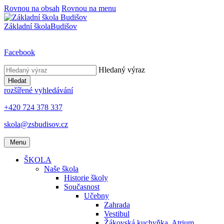
Rovnou na obsah
Rovnou na menu
Základní škola
Budišov
Facebook
Hledaný výraz
Hledat
rozšířené vyhledávání
+420 724 378 337
skola@zsbudisov.cz
Menu
ŠKOLA
Naše škola
Historie školy
Současnost
Učebny
Zahrada
Vestibul
Žákovská kuchyňka, Atrium