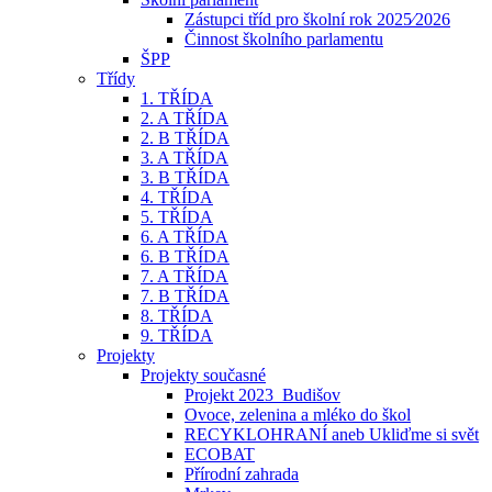
Zástupci tříd pro školní rok 2025⁄2026
Činnost školního parlamentu
ŠPP
Třídy
1. TŘÍDA
2. A TŘÍDA
2. B TŘÍDA
3. A TŘÍDA
3. B TŘÍDA
4. TŘÍDA
5. TŘÍDA
6. A TŘÍDA
6. B TŘÍDA
7. A TŘÍDA
7. B TŘÍDA
8. TŘÍDA
9. TŘÍDA
Projekty
Projekty současné
Projekt 2023_Budišov
Ovoce, zelenina a mléko do škol
RECYKLOHRANÍ aneb Ukliďme si svět
ECOBAT
Přírodní zahrada