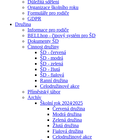
Důležitá sdělení
Organizace školního roku
Formuláře pro rodiče
GDPR
Družina
Informace pro rodiče
BELLhop - čipový systém pro ŠD
Dokumenty ŠD
Činnost družiny
ŠD - červená
ŠD - modrá
ŠD - zelená
ŠD - žlutá
ŠD - fialová
Ranní družina
Celodružinové akce
Příměstský tábor
Archív
Školní rok 2024⁄2025
Červená družina
Modrá družina
Zelená družina
Žlutá družina
Fialová družina
Celodružinové akce