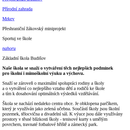
Přírodní zahrada
Mrkev
Přeshraniční žákovský miniprojekt
Sportuj ve škole
nahoru
Základní škola Budišov
Naše škola se snaží o vytváření těch nejlepších podmínek
pro školní i mimoškolní výuku a výchovu.
Snaží se zároveň o maximální spolupráci rodiny a školy
a o vytváření co nejlepšího vztahu dětí a rodičů ke škole
a tím k dosahování optimálních výsledků vzdělávání.
Škola se nachází nedaleko centra obce. Je obklopena parčíkem,
který je využíván jako zelená učebna. Součástí školy jsou školní
pozemek, tělocvična a divadelní sál. K výuce jsou dále využívány
prostory v těsné blízkosti školy - tenisové kurty s umělým
povrchem, travnaté fotbalové hřiště a zámecký park.