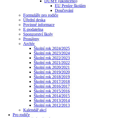
DUMY (ukončeno)
EU Peníze školám
Doučování
Formuláře pro rodiče
Úřední deska
Povinné informace
E-podatelna
Sponzorství školy
Pronájmy
Archív
Školní rok 2024⁄2025
Školní rok 2023⁄2024
Školní rok 2022⁄2023
Školní rok 2021⁄2022
Školní rok 2020⁄2021
Školní rok 2019⁄2020
Školní rok 2018⁄2019
Školní rok 2017⁄2018
Školní rok 2016⁄2017
Školní rok 2015⁄2016
Školní rok 2014⁄2015
Školní rok 2013⁄2014
Školní rok 2012⁄2013
Kalendář akcí
Pro rodiče