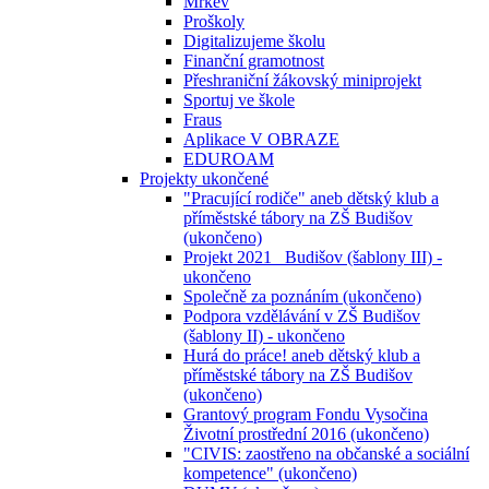
Mrkev
Proškoly
Digitalizujeme školu
Finanční gramotnost
Přeshraniční žákovský miniprojekt
Sportuj ve škole
Fraus
Aplikace V OBRAZE
EDUROAM
Projekty ukončené
"Pracující rodiče" aneb dětský klub a
příměstské tábory na ZŠ Budišov
(ukončeno)
Projekt 2021_ Budišov (šablony III) -
ukončeno
Společně za poznáním (ukončeno)
Podpora vzdělávání v ZŠ Budišov
(šablony II) - ukončeno
Hurá do práce! aneb dětský klub a
příměstské tábory na ZŠ Budišov
(ukončeno)
Grantový program Fondu Vysočina
Životní prostřední 2016 (ukončeno)
"CIVIS: zaostřeno na občanské a sociální
kompetence" (ukončeno)