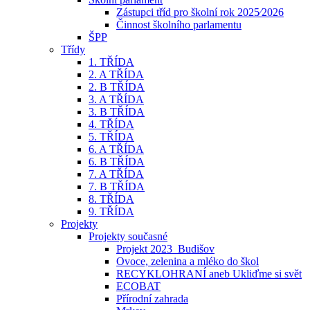
Zástupci tříd pro školní rok 2025⁄2026
Činnost školního parlamentu
ŠPP
Třídy
1. TŘÍDA
2. A TŘÍDA
2. B TŘÍDA
3. A TŘÍDA
3. B TŘÍDA
4. TŘÍDA
5. TŘÍDA
6. A TŘÍDA
6. B TŘÍDA
7. A TŘÍDA
7. B TŘÍDA
8. TŘÍDA
9. TŘÍDA
Projekty
Projekty současné
Projekt 2023_Budišov
Ovoce, zelenina a mléko do škol
RECYKLOHRANÍ aneb Ukliďme si svět
ECOBAT
Přírodní zahrada