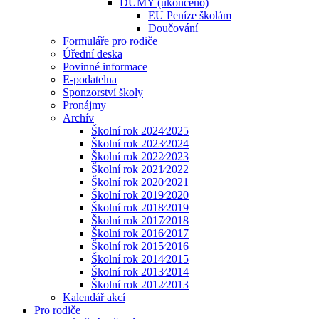
DUMY (ukončeno)
EU Peníze školám
Doučování
Formuláře pro rodiče
Úřední deska
Povinné informace
E-podatelna
Sponzorství školy
Pronájmy
Archív
Školní rok 2024⁄2025
Školní rok 2023⁄2024
Školní rok 2022⁄2023
Školní rok 2021⁄2022
Školní rok 2020⁄2021
Školní rok 2019⁄2020
Školní rok 2018⁄2019
Školní rok 2017⁄2018
Školní rok 2016⁄2017
Školní rok 2015⁄2016
Školní rok 2014⁄2015
Školní rok 2013⁄2014
Školní rok 2012⁄2013
Kalendář akcí
Pro rodiče