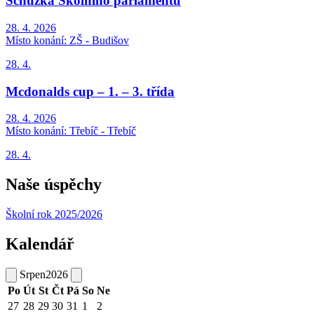
Schůzka Školního parlamentu
28. 4. 2026
Místo konání:
ZŠ - Budišov
28. 4.
Mcdonalds cup – 1. – 3. třída
28. 4. 2026
Místo konání:
Třebíč - Třebíč
28. 4.
Naše úspěchy
Školní rok 2025/2026
Kalendář
Srpen
2026
Po
Út
St
Čt
Pá
So
Ne
27
28
29
30
31
1
2