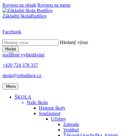
Rovnou na obsah
Rovnou na menu
Základní škola
Budišov
Facebook
Hledaný výraz
Hledat
rozšířené vyhledávání
+420 724 378 337
skola@zsbudisov.cz
Menu
ŠKOLA
Naše škola
Historie školy
Současnost
Učebny
Zahrada
Vestibul
Žákovská kuchyňka, Atrium