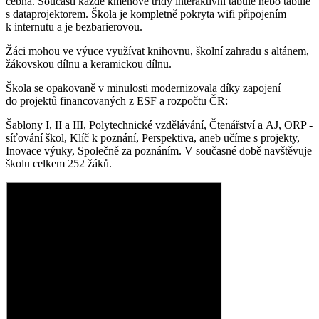
čebna. Součástí každé kmenové třídy interaktivní tabule nebo tabule
s dataprojektorem. Škola je kompletně pokryta wifi připojením
k internutu a je bezbarierovou.
Žáci mohou ve výuce využívat knihovnu, školní zahradu s altánem,
žákovskou dílnu a keramickou dílnu.
Škola se opakovaně v minulosti modernizovala díky zapojení
do projektů financovaných z ESF a rozpočtu ČR:
Šablony I, II a III, Polytechnické vzdělávání, Čtenářství a AJ, ORP -
síťování škol, Klíč k poznání, Perspektiva, aneb učíme s projekty,
Inovace výuky, Společně za poznáním. V současné době navštěvuje
školu celkem 252 žáků.