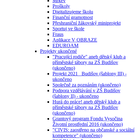
Mrkev
Proškoly
Digitalizujeme školu
Finanční gramotnost
Přeshraniční žákovský miniprojekt
Sportuj ve škole
Fraus
Aplikace V OBRAZE
EDUROAM
Projekty ukončené
"Pracující rodiče" aneb dětský klub a
příměstské tábory na ZŠ Budišov
(ukončeno)
Projekt 2021_ Budišov (šablony III) -
ukončeno
Společně za poznáním (ukončeno)
Podpora vzdělávání v ZŠ Budišov
(šablony II) - ukončeno
Hurá do práce! aneb dětský klub a
příměstské tábory na ZŠ Budišov
(ukončeno)
Grantový program Fondu Vysočina
Životní prostřední 2016 (ukončeno)
"CIVIS: zaostřeno na občanské a sociální
kompetence" (ukončeno)