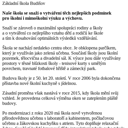
Základní škola Budišov
Naše škola se snaží o vytváření těch nejlepších podmínek
pro školní i mimoškolní výuku a výchovu.
Snaží se zároveň o maximální spolupráci rodiny a školy
a o vytváření co nejlepšího vztahu dětí a rodičů ke škole
a tím k dosahování optimálních výsledků vzdělávání.
Škola se nachází nedaleko centra obce. Je obklopena parčíkem,
který je využíván jako zelená učebna. Součástí školy jsou školní
pozemek, tělocvična a divadelní sál. K výuce jsou dále využívány
prostory v těsné blízkosti školy - tenisové kurty s umělým
povrchem, travnaté fotbalové hřiště a zámecký park.
Budova školy je z 50. let 20. století. V roce 2006 byla dokončena
přístavba nové školní kuchyně s jídelnou.
Zásadní proměna však nastává v roce 2015, kdy škola mění svůj
vzhled. Je provedena celková výměna oken se zateplením pláště
budovy.
Po modernizaci z roku 2020 má škola nově vytvořenou
přírodovědnou učebnu s laboratoří a kabinentem, počítačovou
učebnu a žákovskou kuchyňku s atriem. Tyto doplňuje relaxační