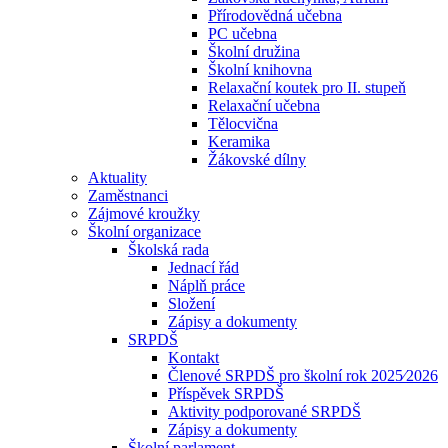
Přírodovědná učebna
PC učebna
Školní družina
Školní knihovna
Relaxační koutek pro II. stupeň
Relaxační učebna
Tělocvična
Keramika
Žákovské dílny
Aktuality
Zaměstnanci
Zájmové kroužky
Školní organizace
Školská rada
Jednací řád
Náplň práce
Složení
Zápisy a dokumenty
SRPDŠ
Kontakt
Členové SRPDŠ pro školní rok 2025⁄2026
Příspěvek SRPDŠ
Aktivity podporované SRPDŠ
Zápisy a dokumenty
Školní parlament