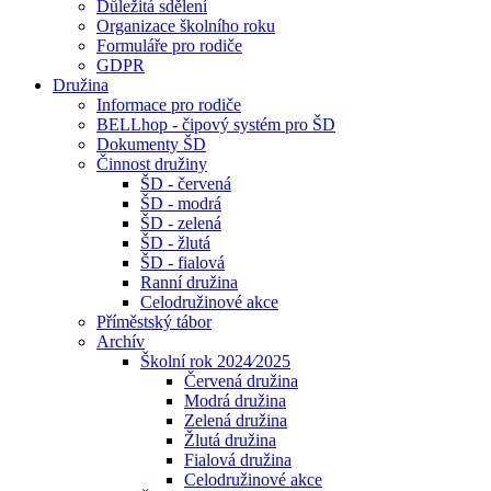
Důležitá sdělení
Organizace školního roku
Formuláře pro rodiče
GDPR
Družina
Informace pro rodiče
BELLhop - čipový systém pro ŠD
Dokumenty ŠD
Činnost družiny
ŠD - červená
ŠD - modrá
ŠD - zelená
ŠD - žlutá
ŠD - fialová
Ranní družina
Celodružinové akce
Příměstský tábor
Archív
Školní rok 2024⁄2025
Červená družina
Modrá družina
Zelená družina
Žlutá družina
Fialová družina
Celodružinové akce