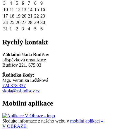
3
4
5
6
7
8
9
10
11
12
13
14
15
16
17
18
19
20
21
22
23
24
25
26
27
28
29
30
31
1
2
3
4
5
6
Rychlý kontakt
Základní škola Budišov
příspěvková organizace
Budišov 221, 675 03
Ředitelka školy:
Mgr. Veronika Ležáková
724 378 337
skola@zsbudisov.cz
Mobilní aplikace
Sledujte informace z našeho webu v
mobilní aplikaci –
V OBRAZE.