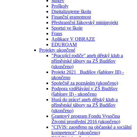
Mrkev
Proškoly
Digitalizujeme školu
Finanční gramotnost
Přeshraniční žákovský miniprojekt
Sportuj ve škole
Fraus
Aplikace V OBRAZE
EDUROAM
Projekty ukončené
"Pracující rodiče" aneb dětský klub a
příměstské tábory na ZŠ Budišov
(ukončeno)
Projekt 2021_ Budišov (šablony III) -
ukončeno
Společně za poznáním (ukončeno)
Podpora vzdělávání v ZŠ Budišov
(šablony II) - ukončeno
Hurá do práce! aneb dětský klub a
příměstské tábory na ZŠ Budišov
(ukončeno)
Grantový program Fondu Vysočina
Životní prostřední 2016 (ukončeno)
"CIVIS: zaostřeno na občanské a sociální
kompetence" (ukončeno)