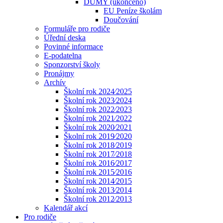
DUMY (ukončeno)
EU Peníze školám
Doučování
Formuláře pro rodiče
Úřední deska
Povinné informace
E-podatelna
Sponzorství školy
Pronájmy
Archív
Školní rok 2024⁄2025
Školní rok 2023⁄2024
Školní rok 2022⁄2023
Školní rok 2021⁄2022
Školní rok 2020⁄2021
Školní rok 2019⁄2020
Školní rok 2018⁄2019
Školní rok 2017⁄2018
Školní rok 2016⁄2017
Školní rok 2015⁄2016
Školní rok 2014⁄2015
Školní rok 2013⁄2014
Školní rok 2012⁄2013
Kalendář akcí
Pro rodiče