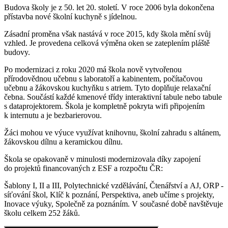
Budova školy je z 50. let 20. století. V roce 2006 byla dokončena
přístavba nové školní kuchyně s jídelnou.
Zásadní proměna však nastává v roce 2015, kdy škola mění svůj
vzhled. Je provedena celková výměna oken se zateplením pláště
budovy.
Po modernizaci z roku 2020 má škola nově vytvořenou
přírodovědnou učebnu s laboratoří a kabinentem, počítačovou
učebnu a žákovskou kuchyňku s atriem. Tyto doplňuje relaxační
čebna. Součástí každé kmenové třídy interaktivní tabule nebo tabule
s dataprojektorem. Škola je kompletně pokryta wifi připojením
k internutu a je bezbarierovou.
Žáci mohou ve výuce využívat knihovnu, školní zahradu s altánem,
žákovskou dílnu a keramickou dílnu.
Škola se opakovaně v minulosti modernizovala díky zapojení
do projektů financovaných z ESF a rozpočtu ČR:
Šablony I, II a III, Polytechnické vzdělávání, Čtenářství a AJ, ORP -
síťování škol, Klíč k poznání, Perspektiva, aneb učíme s projekty,
Inovace výuky, Společně za poznáním. V současné době navštěvuje
školu celkem 252 žáků.