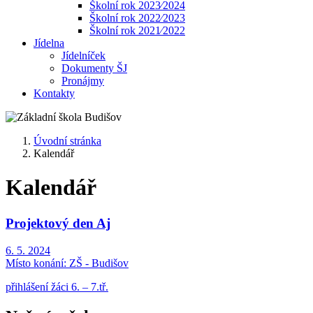
Školní rok 2023⁄2024
Školní rok 2022⁄2023
Školní rok 2021⁄2022
Jídelna
Jídelníček
Dokumenty ŠJ
Pronájmy
Kontakty
Úvodní stránka
Kalendář
Kalendář
Projektový den Aj
6. 5. 2024
Místo konání:
ZŠ - Budišov
přihlášení žáci 6. – 7.tř.