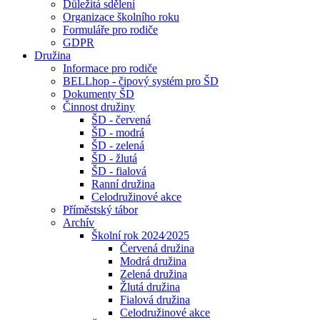
Důležitá sdělení
Organizace školního roku
Formuláře pro rodiče
GDPR
Družina
Informace pro rodiče
BELLhop - čipový systém pro ŠD
Dokumenty ŠD
Činnost družiny
ŠD - červená
ŠD - modrá
ŠD - zelená
ŠD - žlutá
ŠD - fialová
Ranní družina
Celodružinové akce
Příměstský tábor
Archív
Školní rok 2024⁄2025
Červená družina
Modrá družina
Zelená družina
Žlutá družina
Fialová družina
Celodružinové akce