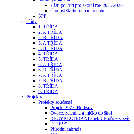
Zástupci tříd pro školní rok 2025⁄2026
Činnost školního parlamentu
ŠPP
Třídy
1. TŘÍDA
2. A TŘÍDA
2. B TŘÍDA
3. A TŘÍDA
3. B TŘÍDA
4. TŘÍDA
5. TŘÍDA
6. A TŘÍDA
6. B TŘÍDA
7. A TŘÍDA
7. B TŘÍDA
8. TŘÍDA
9. TŘÍDA
Projekty
Projekty současné
Projekt 2023_Budišov
Ovoce, zelenina a mléko do škol
RECYKLOHRANÍ aneb Ukliďme si svět
ECOBAT
Přírodní zahrada