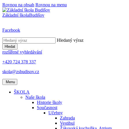
Rovnou na obsah
Rovnou na menu
Základní škola
Budišov
Facebook
Hledaný výraz
Hledat
rozšířené vyhledávání
+420 724 378 337
skola@zsbudisov.cz
Menu
ŠKOLA
Naše škola
Historie školy
Současnost
Učebny
Zahrada
Vestibul
Žákovská kuchyňka, Atrium