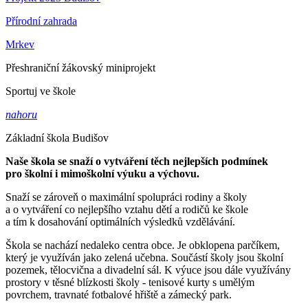
Přírodní zahrada
Mrkev
Přeshraniční žákovský miniprojekt
Sportuj ve škole
nahoru
Základní škola Budišov
Naše škola se snaží o vytváření těch nejlepších podmínek
pro školní i mimoškolní výuku a výchovu.
Snaží se zároveň o maximální spolupráci rodiny a školy
a o vytváření co nejlepšího vztahu dětí a rodičů ke škole
a tím k dosahování optimálních výsledků vzdělávání.
Škola se nachází nedaleko centra obce. Je obklopena parčíkem,
který je využíván jako zelená učebna. Součástí školy jsou školní
pozemek, tělocvična a divadelní sál. K výuce jsou dále využívány
prostory v těsné blízkosti školy - tenisové kurty s umělým
povrchem, travnaté fotbalové hřiště a zámecký park.