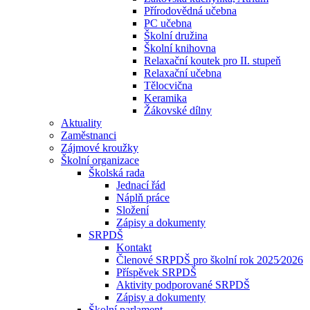
Přírodovědná učebna
PC učebna
Školní družina
Školní knihovna
Relaxační koutek pro II. stupeň
Relaxační učebna
Tělocvična
Keramika
Žákovské dílny
Aktuality
Zaměstnanci
Zájmové kroužky
Školní organizace
Školská rada
Jednací řád
Náplň práce
Složení
Zápisy a dokumenty
SRPDŠ
Kontakt
Členové SRPDŠ pro školní rok 2025⁄2026
Příspěvek SRPDŠ
Aktivity podporované SRPDŠ
Zápisy a dokumenty
Školní parlament